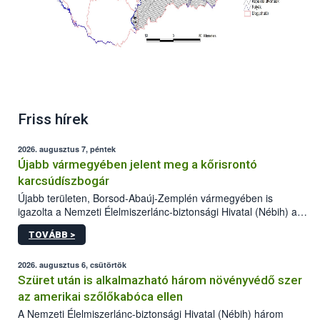
Friss hírek
2026. augusztus 7, péntek
Újabb vármegyében jelent meg a kőrisrontó
karcsúdíszbogár
Újabb területen, Borsod-Abaúj-Zemplén vármegyében is
igazolta a Nemzeti Élelmiszerlánc-biztonsági Hivatal (Nébih) a
kőrisrontó karcsúdíszbogár (Agrilus planipennis) jelenlétét. A
TOVÁBB >
kártevőt nem csak színcsapdában találták meg, de már fertőzött
fában is azonosították. A növényvédelmi szakemberek folytatják
az intenzív felderítést, emellett az intézkedéseket a szlovák
2026. augusztus 6, csütörtök
hatósággal is összehangolják a terjedés megállítása érdekében.
Szüret után is alkalmazható három növényvédő szer
az amerikai szőlőkabóca ellen
A Nemzeti Élelmiszerlánc-biztonsági Hivatal (Nébih) három