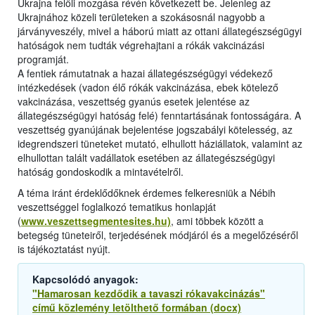
Ukrajna felőli mozgása révén következett be. Jelenleg az
Ukrajnához közeli területeken a szokásosnál nagyobb a
járványveszély, mivel a háború miatt az ottani állategészségügyi
hatóságok nem tudták végrehajtani a rókák vakcinázási
programját.
A fentiek rámutatnak a hazai állategészségügyi védekező
intézkedések (vadon élő rókák vakcinázása, ebek kötelező
vakcinázása, veszettség gyanús esetek jelentése az
állategészségügyi hatóság felé) fenntartásának fontosságára. A
veszettség gyanújának bejelentése jogszabályi kötelesség, az
idegrendszeri tüneteket mutató, elhullott háziállatok, valamint az
elhullottan talált vadállatok esetében az állategészségügyi
hatóság gondoskodik a mintavételről.
A téma iránt érdeklődőknek érdemes felkeresniük a Nébih
veszettséggel foglalkozó tematikus honlapját
(
www.veszettsegmentesites.hu)
, ami többek között a
betegség tüneteiről, terjedésének módjáról és a megelőzéséről
is tájékoztatást nyújt.
Kapcsolódó anyagok:
"Hamarosan kezdődik a tavaszi rókavakcinázás"
című közlemény letölthető formában (docx)