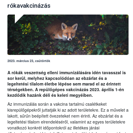
rókavakcinázás
2023. március 23, csütörtök
A rókák veszettség elleni immunizálására idén tavasszal is
sor kerül, melyhez kapcsolódóan az ebzárlat és a
legeltetési tilalom életbe lépése sem marad el az érintett
térségekben. A repülőgépes vakcinázás 2023. április 1-én
kezdődik hazánk déli és keleti megyéiben.
Az immunizálás során a vakcina tartalmú csalétkeket
kisrepülőgépekről juttatják ki az adott területekre. Ez a művelet a
lakott, sűrűn beépített övezeteket nem érinti. Az ebzárlat és a
legeltetési tilalom elrendeléséről, valamint az egyes területekre
vonatkozó konkrét időpontokról az illetékes járási