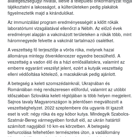
állategészségügyi hivatal, illetve a települési önkormányzat fogja
tájékoztatni a lakosságot, a külterületeken pedig plakátok
figyelmeztetik majd a kirándulókat.
Az immunizálási program eredményességét a kilőtt rókák
laboratóriumi vizsgálatával ellenőrzi a Nébih. Az előző évek
eredményei alapján a vakcinázott területeken a rókák több, mint
háromnegyede felvette a vakcinát tartalmazó csalétket.
A veszettség fő terjesztője a vörös róka, melynek hazai
állománya mintegy ötvenkilencezer egyedre becsülhető. A
veszettség a vadon élő és a házi emlősállatokra, valamint az
emberre egyaránt veszélyt jelent, ezért a kutyák veszettség
elleni védőoltása kötelező, a macskáknak pedig ajánlott.
A betegség a keleti szomszédainknál, Ukrajnában és
Romániában még rendszeresen előfordul, valamint az utóbbi
időszakban Szlovákia keleti régiójában is több helyen megjelent.
Sajnos tavaly Magyarországon is jelentősen megváltozott a
veszettséghelyzet. 2022 szeptembere óta ugyanis öt igazolt
eset is volt: négy róka és egy kóbor kutya. Mindegyik Szabolcs-
Szatmár-Bereg vármegyében fordult elő, az ukrán határtól
számított nagyjából 10 km-es körzetben. A betegség
behurcolása feltehetően természetes úton, a vadállomány