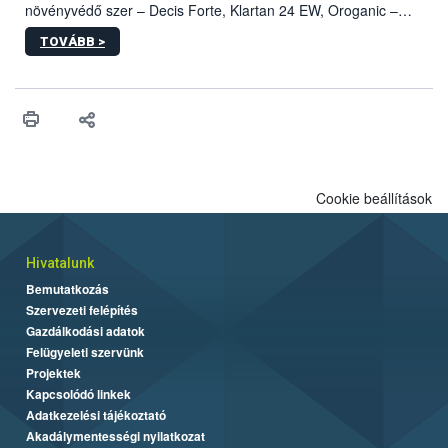
növényvédő szer – Decis Forte, Klartan 24 EW, Oroganic –
engedélyokiratát módosította, így azok a szüretet követően,
TOVÁBB >
egészen a vesszőérettség (BBCH 91) stádiumáig
felhasználhatóak a szőlőben. A kiterjesztések célja, hogy a korai
érésű szőlőkben is legyen lehetőség a károsító elleni további
védekezésre. Az Oroganic készítmény kis kiszerelésben kiskerti
felhasználók számára is elérhető és ökológiai termesztésben is
engedélyezett.
Cookie beállítások
Hivatalunk
Bemutatkozás
Szervezeti felépítés
Gazdálkodási adatok
Felügyeleti szervünk
Projektek
Kapcsolódó linkek
Adatkezelési tájékoztató
Akadálymentességi nyilatkozat