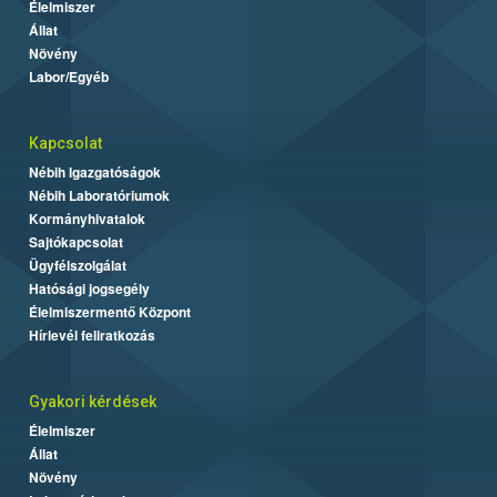
Élelmiszer
Állat
Növény
Labor/Egyéb
Kapcsolat
Nébih Igazgatóságok
Nébih Laboratóriumok
Kormányhivatalok
Sajtókapcsolat
Ügyfélszolgálat
Hatósági jogsegély
Élelmiszermentő Központ
Hírlevél feliratkozás
Gyakori kérdések
Élelmiszer
Állat
Növény