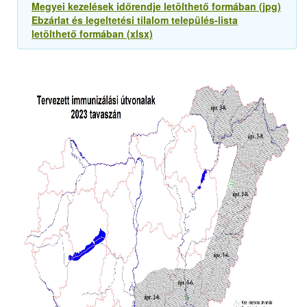
Megyei kezelések időrendje letölthető formában (jpg)
Ebzárlat és legeltetési tilalom település-lista
letölthető formában (xlsx)