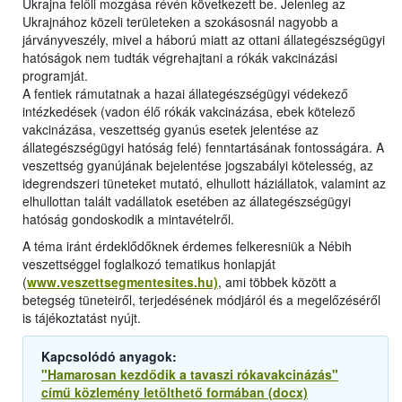
Ukrajna felőli mozgása révén következett be. Jelenleg az
Ukrajnához közeli területeken a szokásosnál nagyobb a
járványveszély, mivel a háború miatt az ottani állategészségügyi
hatóságok nem tudták végrehajtani a rókák vakcinázási
programját.
A fentiek rámutatnak a hazai állategészségügyi védekező
intézkedések (vadon élő rókák vakcinázása, ebek kötelező
vakcinázása, veszettség gyanús esetek jelentése az
állategészségügyi hatóság felé) fenntartásának fontosságára. A
veszettség gyanújának bejelentése jogszabályi kötelesség, az
idegrendszeri tüneteket mutató, elhullott háziállatok, valamint az
elhullottan talált vadállatok esetében az állategészségügyi
hatóság gondoskodik a mintavételről.
A téma iránt érdeklődőknek érdemes felkeresniük a Nébih
veszettséggel foglalkozó tematikus honlapját
(
www.veszettsegmentesites.hu)
, ami többek között a
betegség tüneteiről, terjedésének módjáról és a megelőzéséről
is tájékoztatást nyújt.
Kapcsolódó anyagok:
"Hamarosan kezdődik a tavaszi rókavakcinázás"
című közlemény letölthető formában (docx)