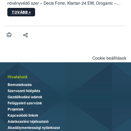
növényvédő szer – Decis Forte, Klartan 24 EW, Oroganic –
engedélyokiratát módosította, így azok a szüretet követően,
TOVÁBB >
egészen a vesszőérettség (BBCH 91) stádiumáig
felhasználhatóak a szőlőben. A kiterjesztések célja, hogy a korai
érésű szőlőkben is legyen lehetőség a károsító elleni további
védekezésre. Az Oroganic készítmény kis kiszerelésben kiskerti
felhasználók számára is elérhető és ökológiai termesztésben is
engedélyezett.
Cookie beállítások
Hivatalunk
Bemutatkozás
Szervezeti felépítés
Gazdálkodási adatok
Felügyeleti szervünk
Projektek
Kapcsolódó linkek
Adatkezelési tájékoztató
Akadálymentességi nyilatkozat