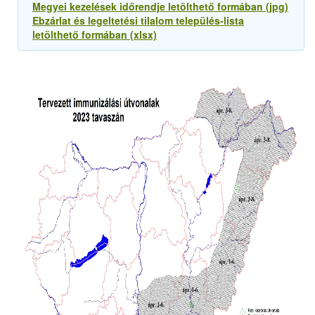
Megyei kezelések időrendje letölthető formában (jpg)
Ebzárlat és legeltetési tilalom település-lista
letölthető formában (xlsx)