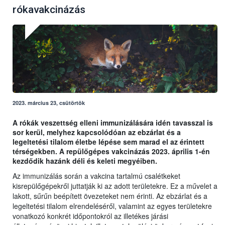
rókavakcinázás
2023. március 23, csütörtök
A rókák veszettség elleni immunizálására idén tavasszal is
sor kerül, melyhez kapcsolódóan az ebzárlat és a
legeltetési tilalom életbe lépése sem marad el az érintett
térségekben. A repülőgépes vakcinázás 2023. április 1-én
kezdődik hazánk déli és keleti megyéiben.
Az immunizálás során a vakcina tartalmú csalétkeket
kisrepülőgépekről juttatják ki az adott területekre. Ez a művelet a
lakott, sűrűn beépített övezeteket nem érinti. Az ebzárlat és a
legeltetési tilalom elrendeléséről, valamint az egyes területekre
vonatkozó konkrét időpontokról az illetékes járási