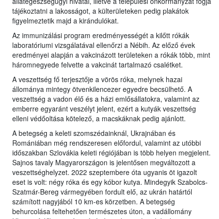
állategészségügyi hivatal, illetve a települési önkormányzat fogja
tájékoztatni a lakosságot, a külterületeken pedig plakátok
figyelmeztetik majd a kirándulókat.
Az immunizálási program eredményességét a kilőtt rókák
laboratóriumi vizsgálatával ellenőrzi a Nébih. Az előző évek
eredményei alapján a vakcinázott területeken a rókák több, mint
háromnegyede felvette a vakcinát tartalmazó csalétket.
A veszettség fő terjesztője a vörös róka, melynek hazai
állománya mintegy ötvenkilencezer egyedre becsülhető. A
veszettség a vadon élő és a házi emlősállatokra, valamint az
emberre egyaránt veszélyt jelent, ezért a kutyák veszettség
elleni védőoltása kötelező, a macskáknak pedig ajánlott.
A betegség a keleti szomszédainknál, Ukrajnában és
Romániában még rendszeresen előfordul, valamint az utóbbi
időszakban Szlovákia keleti régiójában is több helyen megjelent.
Sajnos tavaly Magyarországon is jelentősen megváltozott a
veszettséghelyzet. 2022 szeptembere óta ugyanis öt igazolt
eset is volt: négy róka és egy kóbor kutya. Mindegyik Szabolcs-
Szatmár-Bereg vármegyében fordult elő, az ukrán határtól
számított nagyjából 10 km-es körzetben. A betegség
behurcolása feltehetően természetes úton, a vadállomány