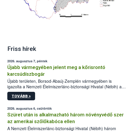
Friss hírek
2026. augusztus 7, péntek
Újabb vármegyében jelent meg a kőrisrontó
karcsúdíszbogár
Újabb területen, Borsod-Abaúj-Zemplén vármegyében is
igazolta a Nemzeti Élelmiszerlánc-biztonsági Hivatal (Nébih) a
kőrisrontó karcsúdíszbogár (Agrilus planipennis) jelenlétét. A
TOVÁBB >
kártevőt nem csak színcsapdában találták meg, de már fertőzött
fában is azonosították. A növényvédelmi szakemberek folytatják
az intenzív felderítést, emellett az intézkedéseket a szlovák
2026. augusztus 6, csütörtök
hatósággal is összehangolják a terjedés megállítása érdekében.
Szüret után is alkalmazható három növényvédő szer
az amerikai szőlőkabóca ellen
A Nemzeti Élelmiszerlánc-biztonsági Hivatal (Nébih) három