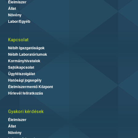
Élelmiszer
Állat
Növény
Labor/Egyéb
Kapcsolat
Nébih Igazgatóságok
Nébih Laboratóriumok
Kormányhivatalok
Sajtókapcsolat
Ügyfélszolgálat
Hatósági jogsegély
Élelmiszermentő Központ
Hírlevél feliratkozás
Gyakori kérdések
Élelmiszer
Állat
Növény