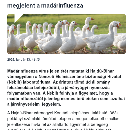
megjelent a madárinfluenza
2025. január 13, hétfő
Madárinfluenza vírus jelenlétét mutatta ki Hajdú-Bihar
vármegyében a Nemzeti Élelmiszerlánc-biztonsági Hivatal
(Nébih) laboratóriuma. Az érintett tömőlúd állomány
felszámolása befejeződött, a járványügyi nyomozás
folyamatban van. A Nébih felhívja a figyelmet, hogy a
madárinfluenzától jelenleg mentes területeken sem lazulhat
a járványvédelmi fegyelem.
A Hajdú-Bihar vármegyei Komádi településen található, 3831
példányt számláló tömőlúd telepen a megemelkedett elhullás
jelentkezése hívta fel az állattartó figyelmét a betegség