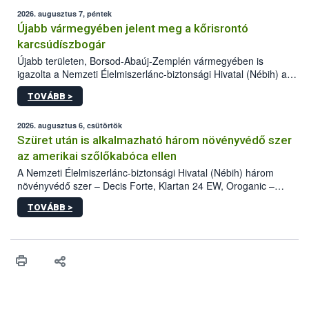
2026. augusztus 7, péntek
Újabb vármegyében jelent meg a kőrisrontó
karcsúdíszbogár
Újabb területen, Borsod-Abaúj-Zemplén vármegyében is
igazolta a Nemzeti Élelmiszerlánc-biztonsági Hivatal (Nébih) a
kőrisrontó karcsúdíszbogár (Agrilus planipennis) jelenlétét. A
TOVÁBB >
kártevőt nem csak színcsapdában találták meg, de már fertőzött
fában is azonosították. A növényvédelmi szakemberek folytatják
az intenzív felderítést, emellett az intézkedéseket a szlovák
2026. augusztus 6, csütörtök
hatósággal is összehangolják a terjedés megállítása érdekében.
Szüret után is alkalmazható három növényvédő szer
az amerikai szőlőkabóca ellen
A Nemzeti Élelmiszerlánc-biztonsági Hivatal (Nébih) három
növényvédő szer – Decis Forte, Klartan 24 EW, Oroganic –
engedélyokiratát módosította, így azok a szüretet követően,
TOVÁBB >
egészen a vesszőérettség (BBCH 91) stádiumáig
felhasználhatóak a szőlőben. A kiterjesztések célja, hogy a korai
érésű szőlőkben is legyen lehetőség a károsító elleni további
védekezésre. Az Oroganic készítmény kis kiszerelésben kiskerti
felhasználók számára is elérhető és ökológiai termesztésben is
engedélyezett.