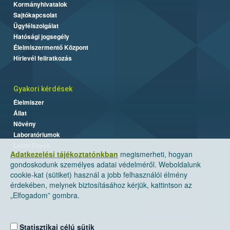
Kormányhivatalok
Sajtókapcsolat
Ügyfélszolgálat
Hatósági jogsegély
Élelmiszermentő Központ
Hírlevél feliratkozás
Gyakori kérdések
Élelmiszer
Állat
Növény
Laboratóriumok
Labor/Egyéb
Adatkezelési tájékoztatónkban
megismerheti, hogyan
gondoskodunk személyes adatai védelméről. Weboldalunk
cookie-kat (sütiket) használ a jobb felhasználói élmény
érdekében, melynek biztosításához kérjük, kattintson az
„Elfogadom” gombra.
Statisztikai célú sütik