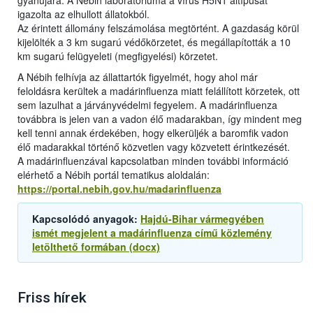
gyanújára. A Nébih laboratóriuma a vírus H5N1 altípusát
igazolta az elhullott állatokból.
Az érintett állomány felszámolása megtörtént. A gazdaság körül
kijelölték a 3 km sugarú védőkörzetet, és megállapították a 10
km sugarú felügyeleti (megfigyelési) körzetet.
A Nébih felhívja az állattartók figyelmét, hogy ahol már
feloldásra kerültek a madárinfluenza miatt felállított körzetek, ott
sem lazulhat a járványvédelmi fegyelem. A madárinfluenza
továbbra is jelen van a vadon élő madarakban, így mindent meg
kell tenni annak érdekében, hogy elkerüljék a baromfik vadon
élő madarakkal történő közvetlen vagy közvetett érintkezését.
A madárinfluenzával kapcsolatban minden további információ
elérhető a Nébih portál tematikus aloldalán:
https://portal.nebih.gov.hu/madarinfluenza
Kapcsolódó anyagok:
Hajdú-Bihar vármegyében
ismét megjelent a madárinfluenza című közlemény
letölthető formában (docx)
Friss hírek