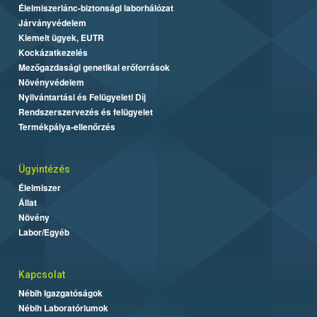
Élelmiszerlánc-biztonsági laborhálózat
Járványvédelem
Kiemelt ügyek, EUTR
Kockázatkezelés
Mezőgazdasági genetikai erőforrások
Növényvédelem
Nyilvántartási és Felügyeleti Díj
Rendszerszervezés és felügyelet
Termékpálya-ellenőrzés
Ügyintézés
Élelmiszer
Állat
Növény
Labor/Egyéb
Kapcsolat
Nébih Igazgatóságok
Nébih Laboratóriumok