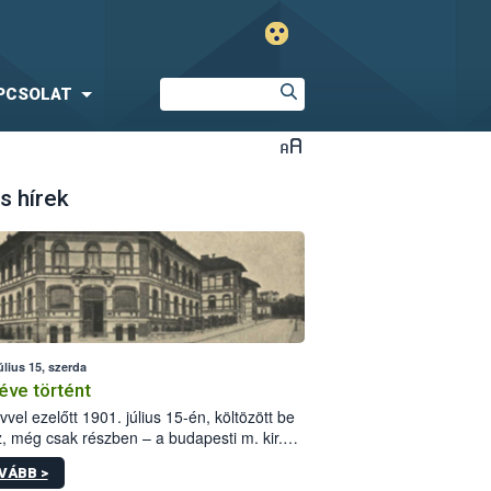
PCSOLAT
s hírek
úlius 15, szerda
éve történt
vvel ezelőtt 1901. július 15-én, költözött be
z, még csak részben – a budapesti m. kir.
i vetőmagvizsgáló állomás a Kis Rókus utca
VÁBB >
ám alatti, Czigler Győző által tervezett új