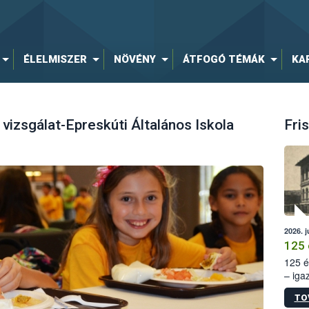
ÉLELMISZER
NÖVÉNY
ÁTFOGÓ TÉMÁK
KA
vizsgálat-Epreskúti Általános Iskola
Fris
2026. j
125 
125 é
– iga
állam
TO
15. sz