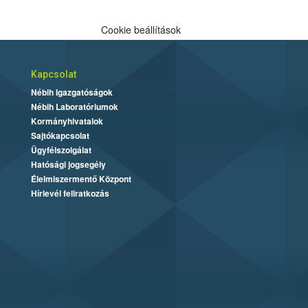
Cookie beállítások
Kapcsolat
Nébih Igazgatóságok
Nébih Laboratóriumok
Kormányhivatalok
Sajtókapcsolat
Ügyfélszolgálat
Hatósági jogsegély
Élelmiszermentő Központ
Hírlevél feliratkozás