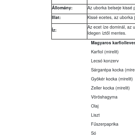
Állomány:
Az uborka belseje kissé 
Illat:
Kissé ecetes, az uborka 
Az ecet íze dominál, az 
Íz:
Idegen íztől mentes.
Magyaros karfiolleve
Karfiol (mirelit)
Lecsó konzerv
Sárgarépa kocka (mirel
Gyökér kocka (mirelit)
Zeller kocka (mirelit)
Vöröshagyma
Olaj
Liszt
Fűszerpaprika
Só