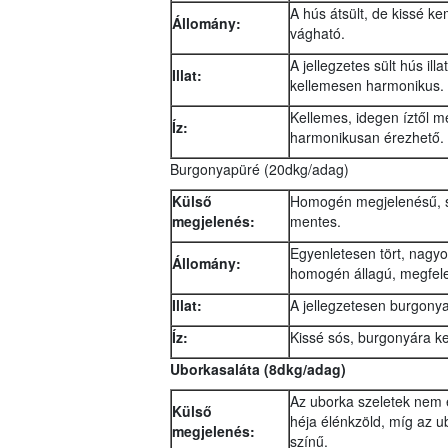
A hús átsült, de kissé k
Állomány:
vágható.
A jellegzetes sült hús ill
Illat:
kellemesen harmonikus.
Kellemes, idegen íztől m
Íz:
harmonikusan érezhető.
Burgonyapüré (20dkg/adag)
Külső
Homogén megjelenésű, sá
megjelenés:
mentes.
Egyenletesen tört, nagyo
Állomány:
homogén állagú, megfelelő
Illat:
A jellegzetesen burgonya
Íz:
Kissé sós, burgonyára ke
Uborkasaláta (8dkg/adag)
Az uborka szeletek nem e
Külső
héja élénkzöld, míg az u
megjelenés:
színű.