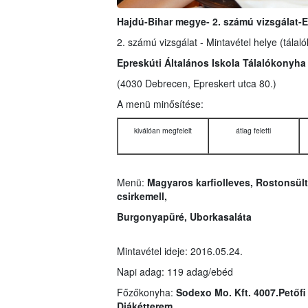
Hajdú-Bihar megye- 2. számú vizsgálat-E
2. számú vizsgálat - Mintavétel helye (tálal
Epreskúti Általános Iskola Tálalókonyha
(4030 Debrecen, Epreskert utca 80.)
A menü minősítése:
kiválóan megfelelt
átlag feletti
Menü:
Magyaros karfiolleves, Rostonsült
csirkemell,
Burgonyapüré, Uborkasaláta
Mintavétel ideje: 2016.05.24.
Napi adag: 119 adag/ebéd
Főzőkonyha:
Sodexo Mo. Kft. 4007.Petőfi
Diákétterem