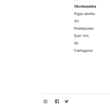
Uborkasaláta
Kígyó uborka
Víz
Kristálycukor
Ecet 10%
Só
Fokhagyma