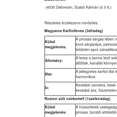
(4030 Debrecen, Szabó Kálmán út 3-5.)
Részletes érzékszervi minősítés:
Magyaros Karfiolleves
(3dl/adag)
A pirosas-sárgás lében n
Külső
kívül sárgarépa, petrezs
megjelenés:
felületén apró zsiradékc
A leves a benne lévő sok
Állomány:
átfőttek, kanállal könny
A jellegzetes karfiol ill
Illat:
harmonikus.
Kevésbé zamatos, kissé c
Íz:
kevésbé sós, fűszertelen
Roston sült csirkemell (1szelet/adag)
Külső
A hússzeletek vastagsága
megjelenés:
pirosas, borstól sötétebb