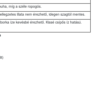
puha, míg a széle ropogós.
jellegzetes illata nem érezhető, idegen szagtól mentes.
uborka íze kevésbé érezhető. Kissé csípős íz hatású.
s
it)