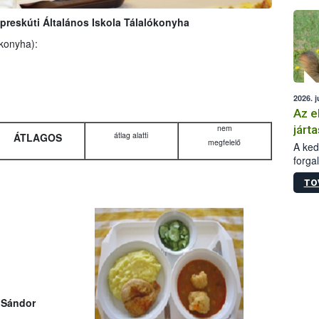
épüle
preskúti Általános Iskola Tálalókonyha
ókonyha):
2026. j
Az e
járta
nem
átlag alatti
ÁTLAGOS
megfelelő
A kedv
forga
Korm.
TO
sérül
felme
veszé
Ezen 
vonni
jártas
 Sándor