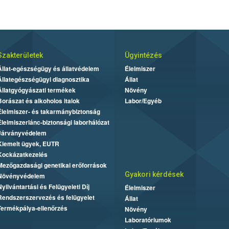
Szakterületek
Ügyintézés
Állat-egészségügy és állatvédelem
Élelmiszer
Állategészségügyi diagnosztika
Állat
Állatgyógyászati termékek
Növény
Borászat és alkoholos italok
Labor/Egyéb
Élelmiszer- és takarmánybiztonság
Élelmiszerlánc-biztonsági laborhálózat
Járványvédelem
Kiemelt ügyek, EUTR
Kockázatkezelés
Mezőgazdasági genetikai erőforrások
Gyakori kérdések
Növényvédelem
Nyilvántartási és Felügyeleti Díj
Élelmiszer
Rendszerszervezés és felügyelet
Állat
Termékpálya-ellenőrzés
Növény
Laboratóriumok