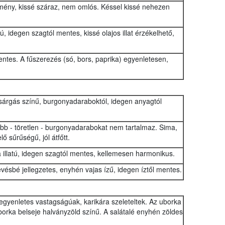
emény, kissé száraz, nem omlós. Késsel kissé nehezen
atú, idegen szagtól mentes, kissé olajos illat érzékelhető,
entes. A fűszerezés (só, bors, paprika) egyenletesen,
rgás színű, burgonyadaraboktól, idegen anyagtól
bb - töretlen - burgonyadarabokat nem tartalmaz. Sima,
 sűrűségű, jól átfőtt.
 illatú, idegen szagtól mentes, kellemesen harmonikus.
vésbé jellegzetes, enyhén vajas ízű, idegen íztől mentes.
gyenletes vastagságúak, karikára szeleteltek. Az uborka
borka belseje halványzöld színű. A salátalé enyhén zöldes