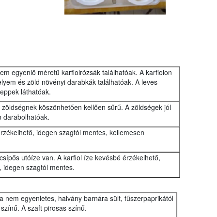
em egyenlő méretű karfiolrózsák találhatóak. A karfiolon
elyem és zöld növényi darabkák találhatóak. A leves
seppek láthatóak.
 zöldségnek köszönhetően kellően sűrű. A zöldségek jól
en darabolhatóak.
at érzékelhető, idegen szagtól mentes, kellemesen
sípős utóíze van. A karfiol íze kevésbé érzékelhető,
, idegen szagtól mentes.
 nem egyenletes, halvány barnára sült, fűszerpaprikától
 színű. A szaft pirosas színű.