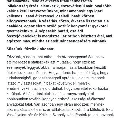
tartalmaznak. Mire az étkezés utáni természetes
jóllakottság érzés jelentkezik, észrevétlenül már jóval több
kalória kerül szervezetünkbe, mint amennyit egy igazi
kellemes, lassú étkezéssel, családi, barátikörben
elfogyasztanánk. A vásárlás, főzés, étkezés összetartja a
családot, egész életre szóló pozitív benyomást gyakorol
gyermekeinkre. A népesebb baráti, családi
összejöveteleket is megtiszteli az otthon készített étel, ami
egészen más, mintha az ételfutár csengetésére várnánk.
Süssünk, főzzünk okosan!
Főzzünk, süssünk hát otthon, de biztonságosan! Sajnos az
ételmérgezési statisztikák azt mutatják, hogy ezek az
események leggyakrabban a magánháztartásokban készült
ételekhez kapcsolódnak. Hogyan fordulhat ez elő? Úgy, hogy
tudatlanságból, gondatlanságból aprónak, jelentéktelennek
látszó mulasztásokat, hibákat követünk el, melyek
eredményeként az is előfordulhat, hogy szeretteink kórházba
kerülnek. A háztartási ételkészítés aranyszabályairól
honlapunkon további könnyen érthető lakossági tájékoztató
anyagokat talál. Van azonban egy olyan módszer, melynek
alkalmazása az élelmiszer-vállalkozások számára kötelező. Ez a
Veszélyelemzés és Kritikus Szabályozási Pontok (angol nevének