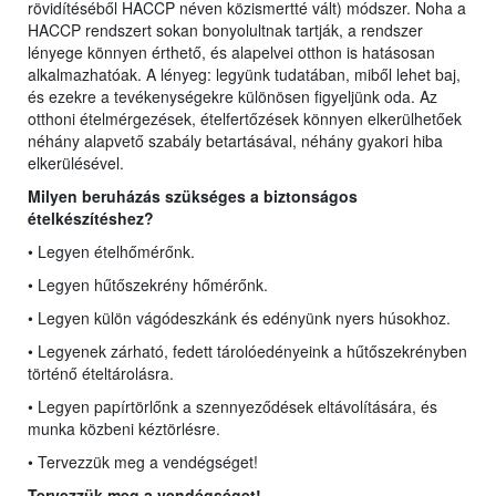
rövidítéséből HACCP néven közismertté vált) módszer. Noha a
HACCP rendszert sokan bonyolultnak tartják, a rendszer
lényege könnyen érthető, és alapelvei otthon is hatásosan
alkalmazhatóak. A lényeg: legyünk tudatában, miből lehet baj,
és ezekre a tevékenységekre különösen figyeljünk oda. Az
otthoni ételmérgezések, ételfertőzések könnyen elkerülhetőek
néhány alapvető szabály betartásával, néhány gyakori hiba
elkerülésével.
Milyen beruházás szükséges a biztonságos
ételkészítéshez?
• Legyen ételhőmérőnk.
• Legyen hűtőszekrény hőmérőnk.
• Legyen külön vágódeszkánk és edényünk nyers húsokhoz.
• Legyenek zárható, fedett tárolóedényeink a hűtőszekrényben
történő ételtárolásra.
• Legyen papírtörlőnk a szennyeződések eltávolítására, és
munka közbeni kéztörlésre.
• Tervezzük meg a vendégséget!
Tervezzük meg a vendégséget!