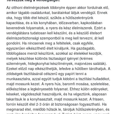
Az otthoni ételmérgezések többnyire éppen akkor fordulnak elő,
amikor tágabb családunkat, barátainkat látjuk vendégül. Ennek
oka, hogy több étel készül, szűkös a hűtőszekrényünk
kapacitása, és a kis konyhában, időzavarban, kapkodásban
keverednek folyamatok, a nyers és kész élelmiszerek. Ezért a
vendéglátásra tudatosan kell készülni, és a készülő ételsort
élelmiszerbiztonsági szempontból is meg kell tervezni, át kell
gondolni. Ha nincsenek meg a feltételek, csak egyféle,
egyszerűen elkészíthető ételt kínáljunk. Ha gazdagabb,
többfogásos menüt készítünk, azokkal az ételekkel kezdjük,
melyek készítése különös tisztaságot igényel (krémes
sütemények, hidegkonyhai készítmények, majonézes saláták).
Ezeket előző nap elkészíthetjük, lefedve a hűtőben tárolhatjuk. A
zöldségek tisztításánál célszerű egy papírt tenni a
munkaasztalra, azzal együtt tudjuk kidobni a tisztítási hulladékot,
majd mossunk kezet. A nyers hús, baromfi mosása, szeletelése,
előkészítése a legkényesebb folyamat. Ehhez külön edényeket,
késeket, vágódeszkát használjunk, és ha végeztünk, alaposan
takarítsuk le a konyhaasztalt, majd mossunk kezet. A frissen,
forrón készült étel 2-3 órán át biztonságosan fogyasztható. Ha
megmarad étel, mielőbb hűtsük le, tároljuk hűtőszekrényben, és