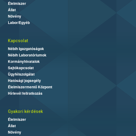
Élelmiszer
Állat
Növény
Labor/Egyéb
Kapcsolat
Nébih Igazgatóságok
Nébih Laboratóriumok
Kormányhivatalok
Sajtókapcsolat
Ügyfélszolgálat
Hatósági jogsegély
Élelmiszermentő Központ
Hírlevél feliratkozás
Gyakori kérdések
Élelmiszer
Állat
Növény