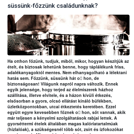
süssünk-főzzünk családunknak?
Ha otthon főzünk, tudjuk, miből, mikor, hogyan készítjük az
ételt, és biztosak lehetünk benne, hogy táplálékunk friss,
adalékanyagoktól mentes. Nem elhanyagolható a lélektani
hatás sem. Főzzünk, süssünk hát o􀆩 hon, de
biztonságosan! Világunk napról napra változik. Ennek
egyik jelensége, hogy terjed az élelmiszerek házhoz
szállítása, illetve elvitele, és a házon kívüli étkezés,
elsősorban a gyors, olcsó ellátást kínáló büfékben,
üzletközpontokban, utcai étkeztetés keretében. Ezzel
együtt egyre kevesebben főznek o􀆩 hon, sőt vannak, akik
már teljesen a kényelmi szolgáltatások rabjai lettek. A
gyorséttermi ételek általában magas kalóriatartalmúak
(hizlalóak), a szükségesnél több sót, zsírt és ízfokozókat