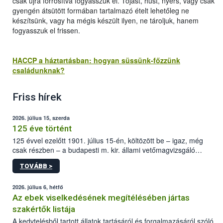
csak újra forrósítva fogyasszuk el. Tojást, húst, nyers, vagy csak
gyengén átsütött formában tartalmazó ételt lehetőleg ne
készítsünk, vagy ha mégis készült ilyen, ne tároljuk, hanem
fogyasszuk el frissen.
HACCP a háztartásban: hogyan süssünk-főzzünk
családunknak?
Friss hírek
2026. július 15, szerda
125 éve történt
125 évvel ezelőtt 1901. július 15-én, költözött be – igaz, még
csak részben – a budapesti m. kir. állami vetőmagvizsgáló
állomás a Kis Rókus utca 15. szám alatti, Czigler Győző által
TOVÁBB >
tervezett új épületébe.
2026. július 6, hétfő
Az ebek viselkedésének megítélésében jártas
szakértők listája
A kedvtelésből tartott állatok tartásáról és forgalmazásáról szóló