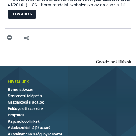
41/2010. (II. 26.) Korm.rendelet szabályozza az eb okozta fizikai
sérülés, illetve ennek veszélye keletkezésekor felmerülő
TOVÁBB >
hatósági feladatokat, valamint a veszélyes eb tartását és annak
engedélyezését. Ezen eljárások során szükség esetén be kell
vonni az ebek viselkedésének megítélésében jártas szakértőt.
Cookie beállítások
Hivatalunk
Bemutatkozás
Szervezeti felépítés
Gazdálkodási adatok
Felügyeleti szervünk
Projektek
Kapcsolódó linkek
Adatkezelési tájékoztató
Akadálymentességi nyilatkozat