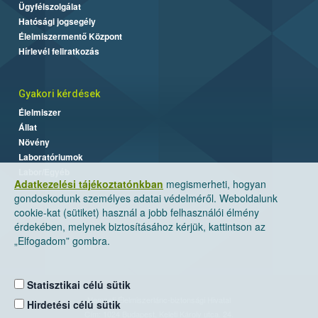
Ügyfélszolgálat
Hatósági jogsegély
Élelmiszermentő Központ
Hírlevél feliratkozás
Gyakori kérdések
Élelmiszer
Állat
Növény
Laboratóriumok
Labor/Egyéb
Adatkezelési tájékoztatónkban
megismerheti, hogyan
gondoskodunk személyes adatai védelméről. Weboldalunk
cookie-kat (sütiket) használ a jobb felhasználói élmény
érdekében, melynek biztosításához kérjük, kattintson az
„Elfogadom” gombra.
Statisztikai célú sütik
Nemzeti Élelmiszerlánc-biztonsági Hivatal
Hirdetési célú sütik
Cím: 1024 Budapest, Keleti Károly utca. 24.