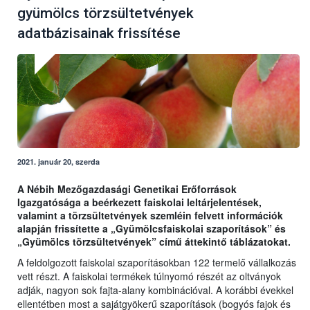
gyümölcs törzsültetvények
adatbázisainak frissítése
2021. január 20, szerda
A Nébih Mezőgazdasági Genetikai Erőforrások
Igazgatósága a beérkezett faiskolai leltárjelentések,
valamint a törzsültetvények szemléin felvett információk
alapján frissítette a „Gyümölcsfaiskolai szaporítások” és
„Gyümölcs törzsültetvények” című áttekintő táblázatokat.
A feldolgozott faiskolai szaporításokban 122 termelő vállalkozás
vett részt. A faiskolai termékek túlnyomó részét az oltványok
adják, nagyon sok fajta-alany kombinációval. A korábbi évekkel
ellentétben most a sajátgyökerű szaporítások (bogyós fajok és