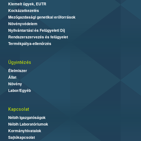
Kiemelt ügyek, EUTR
Kockázatkezelés
Mezőgazdasági genetikai erőforrások
Növényvédelem
Nyilvántartási és Felügyeleti Díj
Rendszerszervezés és felügyelet
Termékpálya-ellenőrzés
Ügyintézés
Élelmiszer
Állat
Növény
Labor/Egyéb
Kapcsolat
Nébih Igazgatóságok
Nébih Laboratóriumok
Kormányhivatalok
Sajtókapcsolat