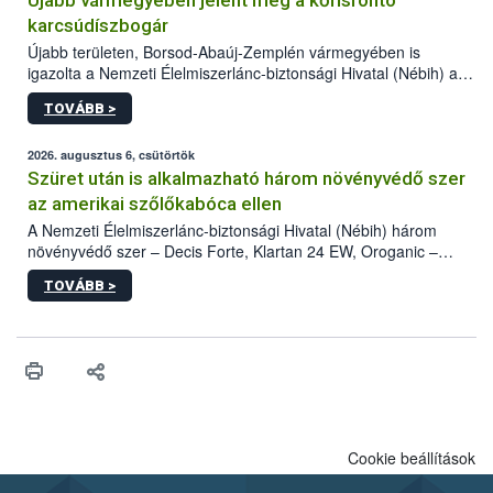
Újabb vármegyében jelent meg a kőrisrontó
karcsúdíszbogár
Újabb területen, Borsod-Abaúj-Zemplén vármegyében is
igazolta a Nemzeti Élelmiszerlánc-biztonsági Hivatal (Nébih) a
kőrisrontó karcsúdíszbogár (Agrilus planipennis) jelenlétét. A
TOVÁBB >
kártevőt nem csak színcsapdában találták meg, de már fertőzött
fában is azonosították. A növényvédelmi szakemberek folytatják
az intenzív felderítést, emellett az intézkedéseket a szlovák
2026. augusztus 6, csütörtök
hatósággal is összehangolják a terjedés megállítása érdekében.
Szüret után is alkalmazható három növényvédő szer
az amerikai szőlőkabóca ellen
A Nemzeti Élelmiszerlánc-biztonsági Hivatal (Nébih) három
növényvédő szer – Decis Forte, Klartan 24 EW, Oroganic –
engedélyokiratát módosította, így azok a szüretet követően,
TOVÁBB >
egészen a vesszőérettség (BBCH 91) stádiumáig
felhasználhatóak a szőlőben. A kiterjesztések célja, hogy a korai
érésű szőlőkben is legyen lehetőség a károsító elleni további
védekezésre. Az Oroganic készítmény kis kiszerelésben kiskerti
felhasználók számára is elérhető és ökológiai termesztésben is
engedélyezett.
Cookie beállítások