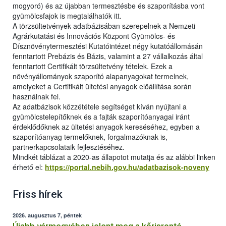
mogyoró) és az újabban termesztésbe és szaporításba vont
gyümölcsfajok is megtalálhatók itt.
A törzsültetvények adatbázisában szerepelnek a Nemzeti
Agrárkutatási és Innovációs Központ Gyümölcs- és
Dísznövénytermesztési Kutatóintézet négy kutatóállomásán
fenntartott Prebázis és Bázis, valamint a 27 vállalkozás által
fenntartott Certifikált törzsültetvény tételek. Ezek a
növényállományok szaporító alapanyagokat termelnek,
amelyeket a Certifikált ültetési anyagok előállítása során
használnak fel.
Az adatbázisok közzététele segítséget kíván nyújtani a
gyümölcstelepítőknek és a fajták szaporítóanyagai iránt
érdeklődőknek az ültetési anyagok kereséséhez, egyben a
szaporítóanyag termelőknek, forgalmazóknak is,
partnerkapcsolataik fejlesztéséhez.
Mindkét táblázat a 2020-as állapotot mutatja és az alábbi linken
érhető el:
https://portal.nebih.gov.hu/adatbazisok-noveny
Friss hírek
2026. augusztus 7, péntek