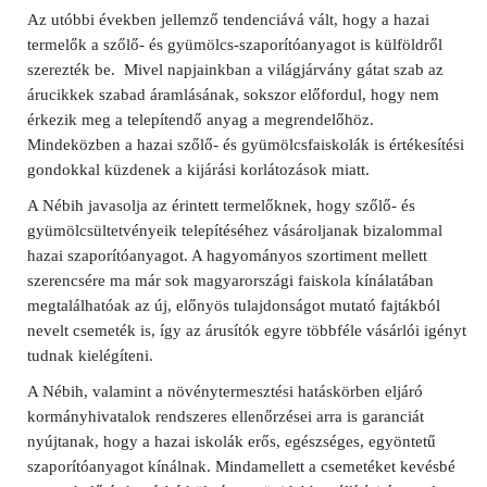
Az utóbbi években jellemző tendenciává vált, hogy a hazai
termelők a szőlő- és gyümölcs-szaporítóanyagot is külföldről
szerezték be. Mivel napjainkban a világjárvány gátat szab az
árucikkek szabad áramlásának, sokszor előfordul, hogy nem
érkezik meg a telepítendő anyag a megrendelőhöz.
Mindeközben a hazai szőlő- és gyümölcsfaiskolák is értékesítési
gondokkal küzdenek a kijárási korlátozások miatt.
A Nébih javasolja az érintett termelőknek, hogy szőlő- és
gyümölcsültetvényeik telepítéséhez vásároljanak bizalommal
hazai szaporítóanyagot. A hagyományos szortiment mellett
szerencsére ma már sok magyarországi faiskola kínálatában
megtalálhatóak az új, előnyös tulajdonságot mutató fajtákból
nevelt csemeték is, így az árusítók egyre többféle vásárlói igényt
tudnak kielégíteni.
A Nébih, valamint a növénytermesztési hatáskörben eljáró
kormányhivatalok rendszeres ellenőrzései arra is garanciát
nyújtanak, hogy a hazai iskolák erős, egészséges, egyöntetű
szaporítóanyagot kínálnak. Mindamellett a csemetéket kevésbé