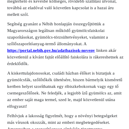
megterhelő és kevésbé költséges, rövidebb szállítási útvonal,
továbbá az eladóval való közvetlen kapcsolat is a hazai áru
mellett szól.
Segítség gyanánt a Nébih honlapján összegyűjtöttük a
Magyarországon legálisan működő gyümölcsfaiskolai
szaporításokat, gyümölcs-törzsültetvényeket, valamint a
szőlőszaporítóanyag-termő állományokat. A
https://portal.nebih.gov.hu/adatbazisok-noveny
linken akár
közvetlenül a kívánt fajtát előállító faiskolára is rákereshetnek az
érdeklődők.
A kiskerttulajdonosokat, családi házban élőket is biztatjuk a
gyümölcsfák, szőlőtőkék ültetésére, hiszen bármelyik kisméretű
kertben helyet szoríthatnak egy ribiszkebokornak vagy egy tő
csemegeszőlőnek. Ne feledjék, a legjobb ízű gyümölcs az, amit
az ember saját maga termel, szed le, majd közvetlenül utána
elfogyaszt!
Felhívjuk a lakosság figyelmét, hogy a növényi betegségeket
más vírusok okozzák, mint az emberi megbetegedéseket.