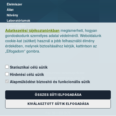
Élelmiszer
Állat
Növény
Laboratóriumok
Labor/Egyéb
Adatkezelési tájékoztatónkban
megismerheti, hogyan
gondoskodunk személyes adatai védelméről. Weboldalunk
cookie-kat (sütiket) használ a jobb felhasználói élmény
érdekében, melynek biztosításához kérjük, kattintson az
„Elfogadom” gombra.
Statisztikai célú sütik
Nemzeti Élelmiszerlánc-biztonsági Hivatal
Hirdetési célú sütik
Cím: 1024 Budapest, Keleti Károly utca. 24.
Alapműködést biztosító és funkcionális sütik
Levelezési cím: 1525 Budapest. Pf. 30.
ÖSSZES SÜTI ELFOGADÁSA
E-mail:
ugyfelszolgalat@nebih.gov.hu
Zöld szám: 06-80/263-244
KIVÁLASZTOTT SÜTIK ELFOGADÁSA
Telefon: 06-1/ 336-9000
Fax: 06-1/336-9479