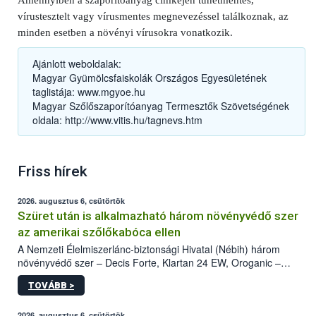
Amennyiben a szaporítóanyag címkéjén tünetmentes,
vírustesztelt vagy vírusmentes megnevezéssel találkoznak, az
minden esetben a növényi vírusokra vonatkozik.
Ajánlott weboldalak:
Magyar Gyümölcsfaiskolák Országos Egyesületének
taglistája: www.mgyoe.hu
Magyar Szőlőszaporítóanyag Termesztők Szövetségének
oldala: http://www.vitis.hu/tagnevs.htm
Friss hírek
2026. augusztus 6, csütörtök
Szüret után is alkalmazható három növényvédő szer
az amerikai szőlőkabóca ellen
A Nemzeti Élelmiszerlánc-biztonsági Hivatal (Nébih) három
növényvédő szer – Decis Forte, Klartan 24 EW, Oroganic –
engedélyokiratát módosította, így azok a szüretet követően,
TOVÁBB >
egészen a vesszőérettség (BBCH 91) stádiumáig
felhasználhatóak a szőlőben. A kiterjesztések célja, hogy a korai
2026. augusztus 6, csütörtök