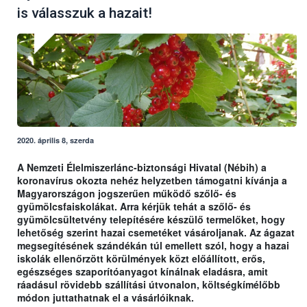
is válasszuk a hazait!
2020. április 8, szerda
A Nemzeti Élelmiszerlánc-biztonsági Hivatal (Nébih) a
koronavírus okozta nehéz helyzetben támogatni kívánja a
Magyarországon jogszerűen működő szőlő- és
gyümölcsfaiskolákat. Arra kérjük tehát a szőlő- és
gyümölcsültetvény telepítésére készülő termelőket, hogy
lehetőség szerint hazai csemetéket vásároljanak. Az ágazat
megsegítésének szándékán túl emellett szól, hogy a hazai
iskolák ellenőrzött körülmények közt előállított, erős,
egészséges szaporítóanyagot kínálnak eladásra, amit
ráadásul rövidebb szállítási útvonalon, költségkímélőbb
módon juttathatnak el a vásárlóiknak.