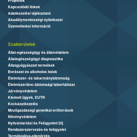
Projektek
Kapcsolódó linkek
Adatkezelési tájékoztató
Akadálymentességi nyilatkozat
Üzemeltetési információ
Szakterületek
Állat-egészségügy és állatvédelem
Állategészségügyi diagnosztika
Állatgyógyászati termékek
Borászat és alkoholos italok
Élelmiszer- és takarmánybiztonság
Élelmiszerlánc-biztonsági laborhálózat
Járványvédelem
Kiemelt ügyek, EUTR
Kockázatkezelés
Mezőgazdasági genetikai erőforrások
Növényvédelem
Nyilvántartási és Felügyeleti Díj
Rendszerszervezés és felügyelet
Termékpálya-ellenőrzés