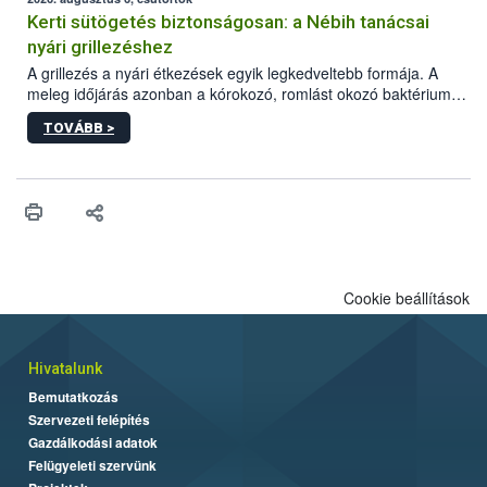
érésű szőlőkben is legyen lehetőség a károsító elleni további
védekezésre. Az Oroganic készítmény kis kiszerelésben kiskerti
Kerti sütögetés biztonságosan: a Nébih tanácsai
felhasználók számára is elérhető és ökológiai termesztésben is
nyári grillezéshez
engedélyezett.
A grillezés a nyári étkezések egyik legkedveltebb formája. A
meleg időjárás azonban a kórokozó, romlást okozó baktériumok
gyorsabb szaporodásának is kedvez. A szabadtéri sütögetés
TOVÁBB >
ezért nem csupán a megfelelő sütési technikáról szól: legalább
ilyen fontos az alapanyagok biztonságos kezelése, az alapvető
higiéniai szabályok betartása, a megfelelő hőkezelés, valamint a
maradékok szakszerű tárolása. A Nemzeti Élelmiszerlánc-
biztonsági Hivatal (Nébih) Oktatási Programja összegyűjtötte a
biztonságos grillezés legfontosabb tudnivalóit.
Cookie beállítások
Hivatalunk
Bemutatkozás
Szervezeti felépítés
Gazdálkodási adatok
Felügyeleti szervünk