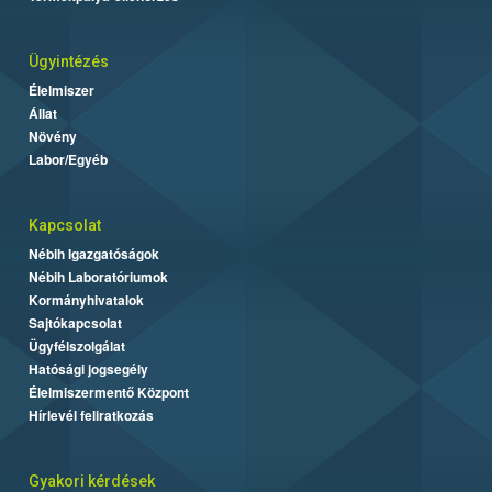
Ügyintézés
Élelmiszer
Állat
Növény
Labor/Egyéb
Kapcsolat
Nébih Igazgatóságok
Nébih Laboratóriumok
Kormányhivatalok
Sajtókapcsolat
Ügyfélszolgálat
Hatósági jogsegély
Élelmiszermentő Központ
Hírlevél feliratkozás
Gyakori kérdések