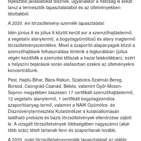
fejlesztési javaslatokat tesznek, ugyanakkor a hatóság is sokat
tanul a termesztők tapasztalataiból és az ültetvényekben
látottakból.
A 2020. évi törzsültetvény-szemlék tapasztalatai:
Idén június 8 és július 9 között került sor a szemzőhajtástermő,
a vegetatív alanytermő, a bogyósgyümölcsű és alany magtermő
törzsültetvényszemlékre. Mivel a szaporító-alapanyagok közül a
szemzőhajtások felhasználása történik a legkorábban (július
végén kezdődik a szemzési időszak a hazai faiskolákban), ezért
a helyszíni bejárások során elsősorban ezekre az ültetvényekre
koncentráltunk.
Pest, Hajdú-Bihar, Bács-Kiskun, Szabolcs-Szatmár-Bereg,
Borsod, Csongrád-Csanád, Békés, valamint Győr-Moson-
Sopron megyékben összesen 17 certifikált szemzőhajtástermő,
12 vegetatív alanytermő, 1 certifikált bogyósgyümölcs
szaporítóanyag-termő, valamint a NAIK Gyümölcs- és
Dísznövénytermesztési Kutatóintézet 4 kutatóállomásán
található prebázis és bázis törzsültetvények ellenőrzése zajlott
le. A vizsgált törzsültetvények többségében nagyszámú (akár
több száz) tételt tartanak fenn és szaporítanak tovább.
A 2020. nyári törzsültetvényszemlék tapasztalatait az alábbi