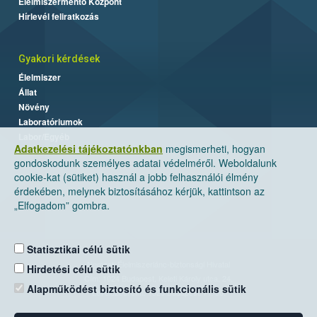
Élelmiszermentő Központ
Hírlevél feliratkozás
Gyakori kérdések
Élelmiszer
Állat
Növény
Laboratóriumok
Labor/Egyéb
Adatkezelési tájékoztatónkban
megismerheti, hogyan
gondoskodunk személyes adatai védelméről. Weboldalunk
cookie-kat (sütiket) használ a jobb felhasználói élmény
érdekében, melynek biztosításához kérjük, kattintson az
„Elfogadom” gombra.
Statisztikai célú sütik
Nemzeti Élelmiszerlánc-biztonsági Hivatal
Hirdetési célú sütik
Cím: 1024 Budapest, Keleti Károly utca. 24.
Alapműködést biztosító és funkcionális sütik
Levelezési cím: 1525 Budapest. Pf. 30.