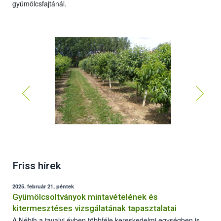
gyümölcsfajtánál.
1. kép
Friss hírek
2025. február 21, péntek
Gyümölcsoltványok mintavételének és
kitermesztéses vizsgálatának tapasztalatai
A Nébih a tavalyi évben többféle kereskedelmi egységben is