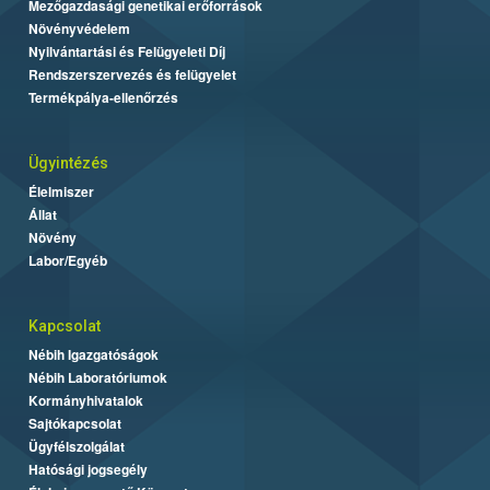
Mezőgazdasági genetikai erőforrások
Növényvédelem
Nyilvántartási és Felügyeleti Díj
Rendszerszervezés és felügyelet
Termékpálya-ellenőrzés
Ügyintézés
Élelmiszer
Állat
Növény
Labor/Egyéb
Kapcsolat
Nébih Igazgatóságok
Nébih Laboratóriumok
Kormányhivatalok
Sajtókapcsolat
Ügyfélszolgálat
Hatósági jogsegély