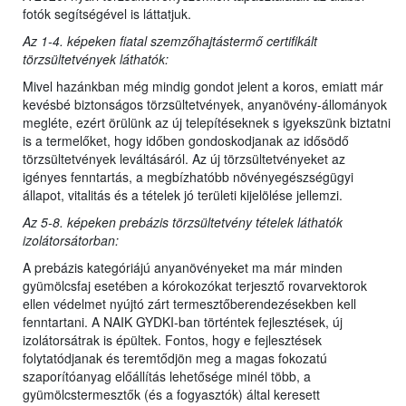
fotók segítségével is láttatjuk.
Az 1-4. képeken fiatal szemzőhajtástermő certifikált
törzsültetvények láthatók:
Mivel hazánkban még mindig gondot jelent a koros, emiatt már
kevésbé biztonságos törzsültetvények, anyanövény-állományok
megléte, ezért örülünk az új telepítéseknek s igyekszünk biztatni
is a termelőket, hogy időben gondoskodjanak az idősödő
törzsültetvények leváltásáról. Az új törzsültetvényeket az
igényes fenntartás, a megbízhatóbb növényegészségügyi
állapot, vitalitás és a tételek jó területi kijelölése jellemzi.
Az 5-8. képeken prebázis törzsültetvény tételek láthatók
izolátorsátorban:
A prebázis kategóriájú anyanövényeket ma már minden
gyümölcsfaj esetében a kórokozókat terjesztő rovarvektorok
ellen védelmet nyújtó zárt termesztőberendezésekben kell
fenntartani. A NAIK GYDKI-ban történtek fejlesztések, új
izolátorsátrak is épültek. Fontos, hogy e fejlesztések
folytatódjanak és teremtődjön meg a magas fokozatú
szaporítóanyag előállítás lehetősége minél több, a
gyümölcstermesztők (és a fogyasztók) által keresett