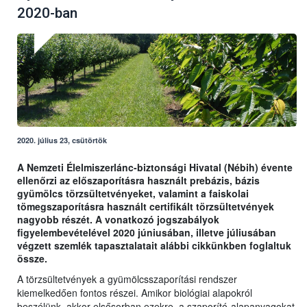
2020-ban
2020. július 23, csütörtök
A Nemzeti Élelmiszerlánc-biztonsági Hivatal (Nébih) évente
ellenőrzi az előszaporításra használt prebázis, bázis
gyümölcs törzsültetvényeket, valamint a faiskolai
tömegszaporításra használt certifikált törzsültetvények
nagyobb részét. A vonatkozó jogszabályok
figyelembevételével 2020 júniusában, illetve júliusában
végzett szemlék tapasztalatait alábbi cikkünkben foglaltuk
össze.
A törzsültetvények a gyümölcsszaporítási rendszer
kiemelkedően fontos részei. Amikor biológiai alapokról
beszélünk, akkor elsősorban ezekre, a szaporító-alapanyagokat