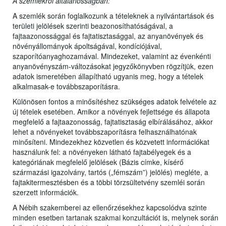
A szemlékről általánosságban:
A szemlék során foglalkozunk a tételeknek a nyilvántartások és
területi jelölések szerinti beazonosíthatóságával, a
fajtaazonossággal és fajtatisztasággal, az anyanövények és
növényállományok ápoltságával, kondíciójával,
szaporítóanyaghozamával. Mindezeket, valamint az évenkénti
anyanövényszám-változásokat jegyzőkönyvben rögzítjük, ezen
adatok ismeretében állapítható ugyanis meg, hogy a tételek
alkalmasak-e továbbszaporításra.
Különösen fontos a minősítéshez szükséges adatok felvétele az
új tételek esetében. Amikor a növények fejlettsége és állapota
megfelelő a fajtaazonosság, fajtatisztaság elbírálásához, akkor
lehet a növényeket továbbszaporításra felhasználhatónak
minősíteni. Mindezekhez közvetlen és közvetett információkat
használunk fel: a növényeken látható fajtabélyegek és a
kategóriának megfelelő jelölések (Bázis címke, kísérő
származási igazolvány, tartós („fémszám”) jelölés) megléte, a
fajtakitermesztésben és a többi törzsültetvény szemléi során
szerzett információk.
A Nébih szakemberei az ellenőrzésekhez kapcsolódva szinte
minden esetben tartanak szakmai konzultációt is, melynek során