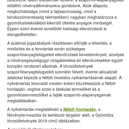
előállító növényállományokra gondolunk. Azok állapota,
megbízhatósága (mind a fajtaazonosság, mind a
kórokozómentesség tekintetében) nagyban meghatározza a
gyümölcsfaiskolákból kikerülő ültetési anyagok minőségét.
Éppen ezért évente ismétlődő hatósági ellenőrzésük is
elengedhetetlen.
A szakmai jogszabályok részletesen előírják a létesítés, a
minősítés és a fenntartás során szükséges
szaporítóanyagfelügyeleti ellenőrzések követelményeit, amelyek
a növényegészségügyi vizsgálatokkal és ellenőrzésekkel együtt
komplex rendszert alkotnak. A törzsültetvények
szaporítóanyagfelügyeleti szemléin felvett, évente aktualizált
adatokai képezik a Nébih hivatalos nyilvántartásának alapját. A
nyilvántartás kivonatát minden évben közzétesszük a Nébih
honlapján, segítve ezzel a faiskolai termelőket és a
gyümölcstermesztőket a fajták szaporító-alapanyagainak
megtalálásában.
A nyilvántartás megtalálható a
Nébih honlapján
, a
Növénytermesztés és kertészet tárgykör alatt, a Gyümölcs
törzsültetvények 2019 című táblázatban.