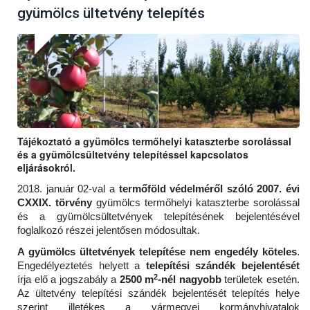
gyümölcs ültetvény telepítés
Tájékoztató a gyümölcs termőhelyi kataszterbe sorolással
és a gyümölcsültetvény telepítéssel kapcsolatos
eljárásokról.
2018. január 02-val a
termőföld védelméről szóló 2007. évi
CXXIX. törvény
gyümölcs termőhelyi kataszterbe sorolással
és a gyümölcsültetvények telepítésének bejelentésével
foglalkozó részei jelentősen módosultak.
A gyümölcs ültetvények telepítése nem engedély köteles
.
Engedélyeztetés helyett a
telepítési szándék bejelentését
2
írja elő a jogszabály a
2500 m
-nél nagyobb
területek esetén.
Az ültetvény telepítési szándék bejelentését telepítés helye
szerint illetékes a vármegyei kormányhivatalok