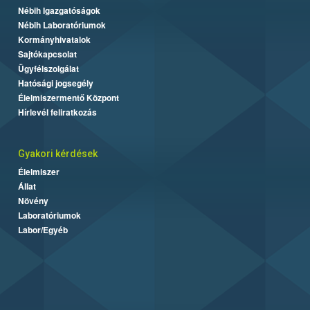
Nébih Igazgatóságok
Nébih Laboratóriumok
Kormányhivatalok
Sajtókapcsolat
Ügyfélszolgálat
Hatósági jogsegély
Élelmiszermentő Központ
Hírlevél feliratkozás
Gyakori kérdések
Élelmiszer
Állat
Növény
Laboratóriumok
Labor/Egyéb