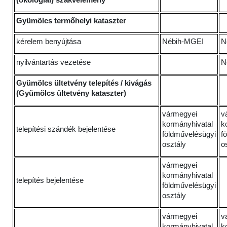
(ökológiai) szakvélemény
Gyümölcs termőhelyi kataszter
kérelem benyújtása
Nébih-MGEI
N
nyilvántartás vezetése
N
Gyümölcs ültetvény telepítés / kivágás
(Gyümölcs ültetvény kataszter)
vármegyei
v
kormányhivatal
k
telepítési szándék bejelentése
földművelésügyi
f
osztály
o
vármegyei
kormányhivatal
telepítés bejelentése
földművelésügyi
osztály
vármegyei
v
kormányhivatal
k