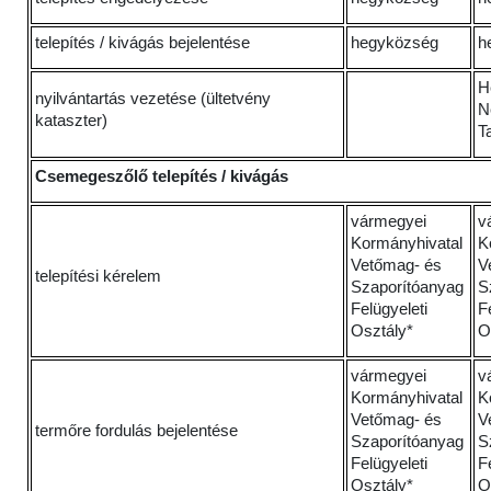
telepítés / kivágás bejelentése
hegyközség
h
H
nyilvántartás vezetése (ültetvény
N
kataszter)
T
Csemegeszőlő telepítés / kivágás
vármegyei
v
Kormányhivatal
K
Vetőmag- és
V
telepítési kérelem
Szaporítóanyag
S
Felügyeleti
F
Osztály*
O
vármegyei
v
Kormányhivatal
K
Vetőmag- és
V
termőre fordulás bejelentése
Szaporítóanyag
S
Felügyeleti
F
Osztály*
O