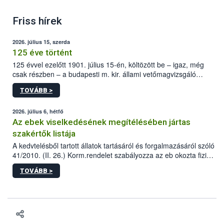
Friss hírek
2026. július 15, szerda
125 éve történt
125 évvel ezelőtt 1901. július 15-én, költözött be – igaz, még
csak részben – a budapesti m. kir. állami vetőmagvizsgáló
állomás a Kis Rókus utca 15. szám alatti, Czigler Győző által
TOVÁBB >
tervezett új épületébe.
2026. július 6, hétfő
Az ebek viselkedésének megítélésében jártas
szakértők listája
A kedvtelésből tartott állatok tartásáról és forgalmazásáról szóló
41/2010. (II. 26.) Korm.rendelet szabályozza az eb okozta fizikai
sérülés, illetve ennek veszélye keletkezésekor felmerülő
TOVÁBB >
hatósági feladatokat, valamint a veszélyes eb tartását és annak
engedélyezését. Ezen eljárások során szükség esetén be kell
vonni az ebek viselkedésének megítélésében jártas szakértőt.