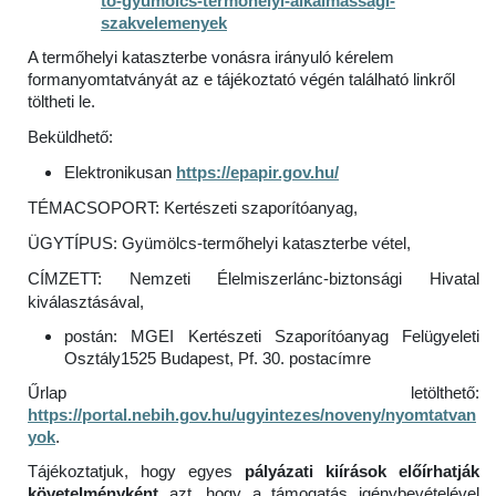
to-gyumolcs-termohelyi-alkalmassagi-
szakvelemenyek
A termőhelyi kataszterbe vonásra irányuló kérelem
formanyomtatványát az e tájékoztató végén található linkről
töltheti le.
Beküldhető:
Elektronikusan
https://epapir.gov.hu/
TÉMACSOPORT: Kertészeti szaporítóanyag,
ÜGYTÍPUS: Gyümölcs-termőhelyi kataszterbe vétel,
CÍMZETT: Nemzeti Élelmiszerlánc-biztonsági Hivatal
kiválasztásával,
postán: MGEI Kertészeti Szaporítóanyag Felügyeleti
Osztály1525 Budapest, Pf. 30. postacímre
Űrlap letölthető:
https://portal.nebih.gov.hu/ugyintezes/noveny/nyomtatvan
yok
.
Tájékoztatjuk, hogy egyes
pályázati kiírások előírhatják
követelményként
azt, hogy a támogatás igénybevételével