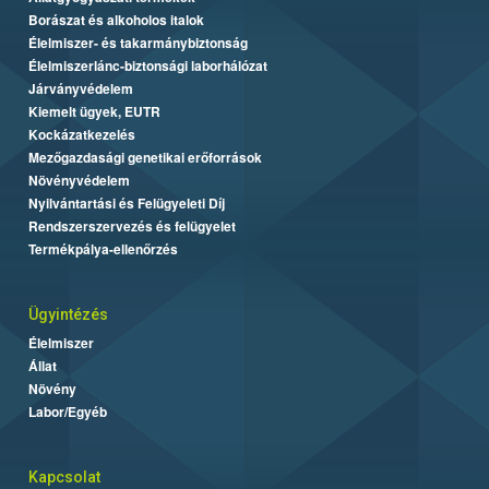
Borászat és alkoholos italok
Élelmiszer- és takarmánybiztonság
Élelmiszerlánc-biztonsági laborhálózat
Járványvédelem
Kiemelt ügyek, EUTR
Kockázatkezelés
Mezőgazdasági genetikai erőforrások
Növényvédelem
Nyilvántartási és Felügyeleti Díj
Rendszerszervezés és felügyelet
Termékpálya-ellenőrzés
Ügyintézés
Élelmiszer
Állat
Növény
Labor/Egyéb
Kapcsolat