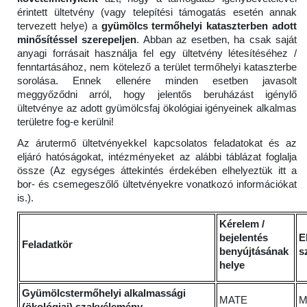
érintett ültetvény (vagy telepítési támogatás esetén annak
tervezett helye) a
gyümölcs termőhelyi kataszterben adott
minősítéssel szerepeljen
. Abban az esetben, ha csak saját
anyagi forrásait használja fel egy ültetvény létesítéséhez /
fenntartásához, nem kötelező a terület termőhelyi kataszterbe
sorolása. Ennek ellenére minden esetben javasolt
meggyőződni arról, hogy jelentős beruházást igénylő
ültetvénye az adott gyümölcsfaj ökológiai igényeinek alkalmas
területre fog-e kerülni!
Az árutermő ültetvényekkel kapcsolatos feladatokat és az
eljáró hatóságokat, intézményeket az alábbi táblázat foglalja
össze (Az egységes áttekintés érdekében elhelyeztük itt a
bor- és csemegeszőlő ültetvényekre vonatkozó információkat
is.).
Kérelem /
bejelentés
E
Feladatkör
benyújtásának
s
helye
Gyümölcstermőhelyi alkalmassági
MATE
M