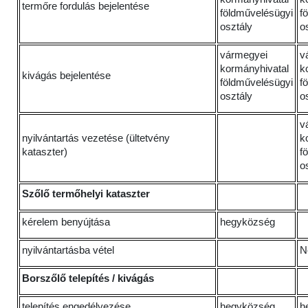
termőre fordulás bejelentése
földművelésügyi
f
osztály
o
vármegyei
v
kormányhivatal
k
kivágás bejelentése
földművelésügyi
f
osztály
o
v
nyilvántartás vezetése (ültetvény
k
kataszter)
f
o
Szőlő termőhelyi kataszter
kérelem benyújtása
hegyközség
nyilvántartásba vétel
N
Borszőlő telepítés / kivágás
telepítés engedélyezése
hegyközség
h