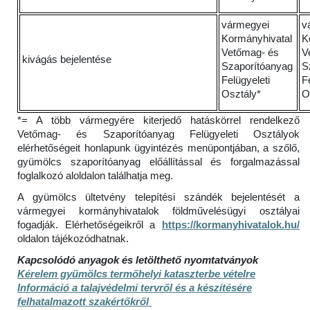
vármegyei
v
Kormányhivatal
K
Vetőmag- és
V
kivágás bejelentése
Szaporítóanyag
S
Felügyeleti
F
Osztály*
O
*= A több vármegyére kiterjedő hatáskörrel rendelkező
Vetőmag- és Szaporítóanyag Felügyeleti Osztályok
elérhetőségeit honlapunk ügyintézés menüpontjában, a szőlő,
gyümölcs szaporítóanyag előállítással és forgalmazással
foglalkozó aloldalon találhatja meg.
A gyümölcs ültetvény telepítési szándék bejelentését a
vármegyei kormányhivatalok földművelésügyi osztályai
fogadják. Elérhetőségeikről a
https://kormanyhivatalok.hu/
oldalon tájékozódhatnak.
Kapcsolódó anyagok és letölthető nyomtatványok
Kérelem gyümölcs termőhelyi kataszterbe vételre
Információ a talajvédelmi tervről és a készítésére
felhatalmazott szakértőkről