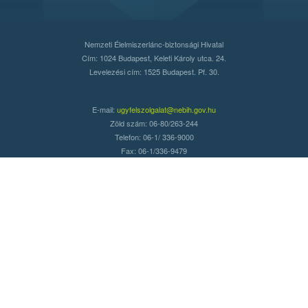
Nemzeti Élelmiszerlánc-biztonsági Hivatal
Cím: 1024 Budapest, Keleti Károly utca. 24.
Levelezési cím: 1525 Budapest. Pf. 30.
E-mail:
ugyfelszolgalat@nebih.gov.hu
Zöld szám: 06-80/263-244
Telefon: 06-1/ 336-9000
Fax: 06-1/336-9479