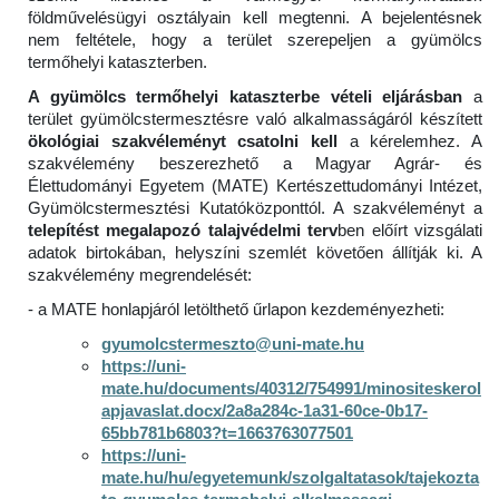
földművelésügyi osztályain kell megtenni. A bejelentésnek
nem feltétele, hogy a terület szerepeljen a gyümölcs
termőhelyi kataszterben.
A gyümölcs termőhelyi kataszterbe vételi eljárásban
a
terület gyümölcstermesztésre való alkalmasságáról készített
ökológiai szakvéleményt csatolni kell
a kérelemhez. A
szakvélemény beszerezhető a Magyar Agrár- és
Élettudományi Egyetem (MATE) Kertészettudományi Intézet,
Gyümölcstermesztési Kutatóközponttól. A szakvéleményt a
telepítést megalapozó talajvédelmi terv
ben előírt vizsgálati
adatok birtokában, helyszíni szemlét követően állítják ki. A
szakvélemény megrendelését:
- a MATE honlapjáról letölthető űrlapon kezdeményezheti:
gyumolcstermeszto@uni-mate.hu
https://uni-
mate.hu/documents/40312/754991/minositeskerol
apjavaslat.docx/2a8a284c-1a31-60ce-0b17-
65bb781b6803?t=1663763077501
https://uni-
mate.hu/hu/egyetemunk/szolgaltatasok/tajekozta