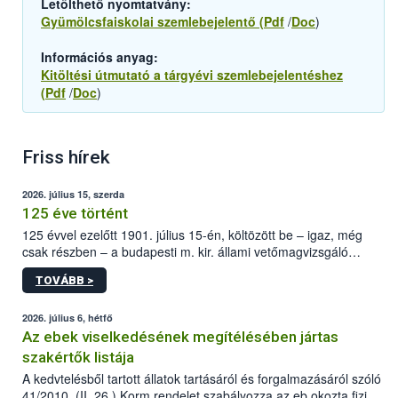
Letölthető nyomtatvány:
Gyümölcsfaiskolai szemlebejelentő (Pdf
/
Doc
)
Információs anyag:
Kitöltési útmutató a tárgyévi szemlebejelentéshez
(Pdf
/
Doc
)
Friss hírek
2026. július 15, szerda
125 éve történt
125 évvel ezelőtt 1901. július 15-én, költözött be – igaz, még
csak részben – a budapesti m. kir. állami vetőmagvizsgáló
állomás a Kis Rókus utca 15. szám alatti, Czigler Győző által
TOVÁBB >
tervezett új épületébe.
2026. július 6, hétfő
Az ebek viselkedésének megítélésében jártas
szakértők listája
A kedvtelésből tartott állatok tartásáról és forgalmazásáról szóló
41/2010. (II. 26.) Korm.rendelet szabályozza az eb okozta fizikai