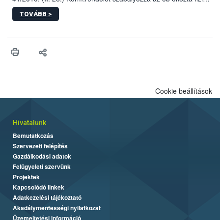
sérülés, illetve ennek veszélye keletkezésekor felmerülő
TOVÁBB >
hatósági feladatokat, valamint a veszélyes eb tartását és annak
engedélyezését. Ezen eljárások során szükség esetén be kell
vonni az ebek viselkedésének megítélésében jártas szakértőt.
Cookie beállítások
Hivatalunk
Bemutatkozás
Szervezeti felépítés
Gazdálkodási adatok
Felügyeleti szervünk
Projektek
Kapcsolódó linkek
Adatkezelési tájékoztató
Akadálymentességi nyilatkozat
Üzemeltetési információ