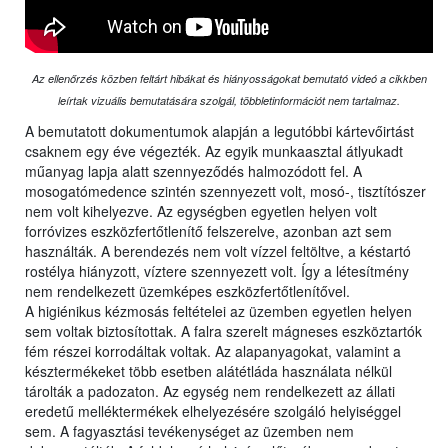
Az ellenőrzés közben feltárt hibákat és hiányosságokat bemutató videó a cikkben
leírtak vizuális bemutatására szolgál, többletinformációt nem tartalmaz.
A bemutatott dokumentumok alapján a legutóbbi kártevőirtást
csaknem egy éve végezték. Az egyik munkaasztal átlyukadt
műanyag lapja alatt szennyeződés halmozódott fel. A
mosogatómedence szintén szennyezett volt, mosó-, tisztítószer
nem volt kihelyezve. Az egységben egyetlen helyen volt
forróvizes eszközfertőtlenítő felszerelve, azonban azt sem
használták. A berendezés nem volt vízzel feltöltve, a késtartó
rostélya hiányzott, víztere szennyezett volt. Így a létesítmény
nem rendelkezett üzemképes eszközfertőtlenítővel.
A higiénikus kézmosás feltételei az üzemben egyetlen helyen
sem voltak biztosítottak. A falra szerelt mágneses eszköztartók
fém részei korrodáltak voltak. Az alapanyagokat, valamint a
késztermékeket több esetben alátétláda használata nélkül
tárolták a padozaton. Az egység nem rendelkezett az állati
eredetű melléktermékek elhelyezésére szolgáló helyiséggel
sem. A fagyasztási tevékenységet az üzemben nem