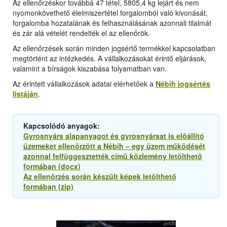
Az ellenőrzéskor továbbá 47 tétel, 5805,4 kg lejárt és nem
nyomonkövethető élelmiszertétel forgalomból való kivonását,
forgalomba hozatalának és felhasználásának azonnali tilalmát
és zár alá vételét rendelték el az ellenőrök.
Az ellenőrzések során minden jogsértő termékkel kapcsolatban
megtörtént az intézkedés. A vállalkozásokat érintő eljárások,
valamint a bírságok kiszabása folyamatban van.
Az érintett vállalkozások adatai elérhetőek a
Nébih jogsértés
listáján
.
Kapcsolódó anyagok:
Gyrosnyárs alapanyagot és gyrosnyársat is előállító
üzemeket ellenőrzött a Nébih – egy üzem működését
azonnal felfüggesztették című közlemény letölthető
formában (docx)
Az ellenőrzés során készült képek letölthető
formában (zip)