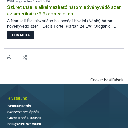
az intenzív felderítést, emellett az intézkedéseket a szlovák
2026. augusztus 6, csütörtök
hatósággal is összehangolják a terjedés megállítása érdekében.
Szüret után is alkalmazható három növényvédő szer
az amerikai szőlőkabóca ellen
A Nemzeti Élelmiszerlánc-biztonsági Hivatal (Nébih) három
növényvédő szer – Decis Forte, Klartan 24 EW, Oroganic –
engedélyokiratát módosította, így azok a szüretet követően,
TOVÁBB >
egészen a vesszőérettség (BBCH 91) stádiumáig
felhasználhatóak a szőlőben. A kiterjesztések célja, hogy a korai
érésű szőlőkben is legyen lehetőség a károsító elleni további
védekezésre. Az Oroganic készítmény kis kiszerelésben kiskerti
felhasználók számára is elérhető és ökológiai termesztésben is
engedélyezett.
Cookie beállítások
Hivatalunk
Bemutatkozás
Szervezeti felépítés
Gazdálkodási adatok
Felügyeleti szervünk