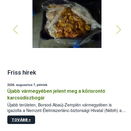
Friss hírek
2026. augusztus 7, péntek
Újabb vármegyében jelent meg a kőrisrontó
karcsúdíszbogár
Újabb területen, Borsod-Abaúj-Zemplén vármegyében is
igazolta a Nemzeti Élelmiszerlánc-biztonsági Hivatal (Nébih) a
kőrisrontó karcsúdíszbogár (Agrilus planipennis) jelenlétét. A
TOVÁBB >
kártevőt nem csak színcsapdában találták meg, de már fertőzött
fában is azonosították. A növényvédelmi szakemberek folytatják