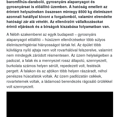
baromfihús-daraboló, gyrosnyárs alapanyagot és
gyrosnyársat is előállító üzemben. A hatóság emellett az
érintett helyszíneken összesen mintegy 8500 kg élelmiszert
azonnali hatállyal kivont a forgalomból, valamint elrendelte
hatósági zár alá vételét. Az ellenőrzött vállalkozásokat
érintő eljárások és a bírságok kiszabása folyamatban van.
A Nébih szakemberei az egyik budapesti – gyrosnyárs
alapanyagot előállító – húsüzem ellenőrzésekor több súlyos
élelmiszerhigiéniai hiányosságot tártak fel. Az épület több
külvilágra nyíló ajtaja nem volt rovarhálóval felszerelve, valamint
nem mindegyik záródott résmentesen. Az üzem helyiségeiben a
padozat, a falak és a mennyezet rossz állapotú, szennyezett,
burkolata számos helyen sérült, repedezett volt, festésük
pergett. A falakon és az ajtókon több helyen rászáradt, néhol
penészes húscafatok voltak. Az üzem padlózatán csikkek,
rovartetemek voltak, a ládamosó berendezés rágcsáló ürülékkel
volt szennyezett.