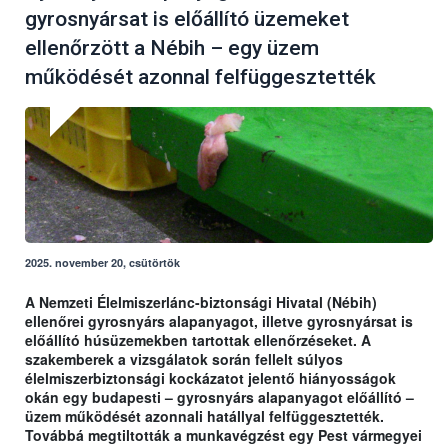
gyrosnyársat is előállító üzemeket
ellenőrzött a Nébih – egy üzem
működését azonnal felfüggesztették
2025. november 20, csütörtök
A Nemzeti Élelmiszerlánc-biztonsági Hivatal (Nébih)
ellenőrei gyrosnyárs alapanyagot, illetve gyrosnyársat is
előállító húsüzemekben tartottak ellenőrzéseket. A
szakemberek a vizsgálatok során fellelt súlyos
élelmiszerbiztonsági kockázatot jelentő hiányosságok
okán egy budapesti – gyrosnyárs alapanyagot előállító –
üzem működését azonnali hatállyal felfüggesztették.
Továbbá megtiltották a munkavégzést egy Pest vármegyei