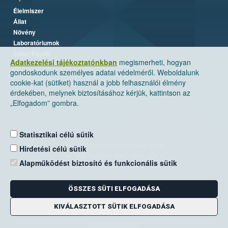
Élelmiszer
Állat
Növény
Laboratóriumok
Labor/Egyéb
Adatkezelési tájékoztatónkban
megismerheti, hogyan
gondoskodunk személyes adatai védelméről. Weboldalunk
cookie-kat (sütiket) használ a jobb felhasználói élmény
érdekében, melynek biztosításához kérjük, kattintson az
„Elfogadom” gombra.
Statisztikai célú sütik
Nemzeti Élelmiszerlánc-biztonsági Hivatal
Hirdetési célú sütik
Cím: 1024 Budapest, Keleti Károly utca. 24.
Alapműködést biztosító és funkcionális sütik
Levelezési cím: 1525 Budapest. Pf. 30.
ÖSSZES SÜTI ELFOGADÁSA
E-mail:
ugyfelszolgalat@nebih.gov.hu
Zöld szám: 06-80/263-244
KIVÁLASZTOTT SÜTIK ELFOGADÁSA
Telefon: 06-1/ 336-9000
Fax: 06-1/336-9479