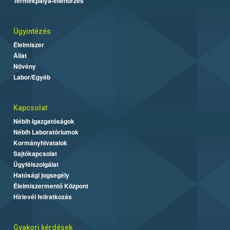
Termékpálya-ellenőrzés
Ügyintézés
Élelmiszer
Állat
Növény
Labor/Egyéb
Kapcsolat
Nébih Igazgatóságok
Nébih Laboratóriumok
Kormányhivatalok
Sajtókapcsolat
Ügyfélszolgálat
Hatósági jogsegély
Élelmiszermentő Központ
Hírlevél feliratkozás
Gyakori kérdések