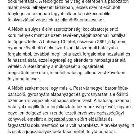
dokumentálták. A feldolgozó helyiség előterében a padozaton
alátét nélkül elhelyezett ládákban, jelölés szerint előhűtött,
ténylegesen azonban fagyott állapotú csirkecombfilé
felolvasztását végezték az ellenőrök érkezésekor.
A Nébih a súlyos élelmiszerbiztonsági kockázatot jelentő
körülmények miatt az üzem tevékenységét azonnali hatállyal
felfüggesztette. A hatóság 10 tétel, összesen 2691,5 kg nem
nyomonkövethető élelmiszert vont ki azonnali hatállyal a
forgalomból, továbbá megtiltotta azok forgalomba hozatalát és
felhasználását, ezzel egyidejűleg elrendelte hatósági zár alá
vételét. A létesítmény a működését a jogsértések
megszüntetése után, ismételt hatósági ellenőrzést követően
folytathatta csak.
A Nébih szakemberei egy másik, Pest vármegyei baromfihús-
daraboló, gyrosnyárs alapanyagot és gyrosnyársat is előállító
üzemben is végeztek kétnapos ellenőrzést. A hatóság azonnali
hatállyal megtiltotta a foglalkoztatottak munkavégzését, ugyanis
egyetlen dolgozó sem rendelkezett érvényes egészségügyi
könyvvel, emellett a jogszabályban előírt előállítási és
fagyasztási dokumentáció sem volt naprakész. A tevékenység itt
is csak a jogszabályok betartása mellett folytatódhatott.