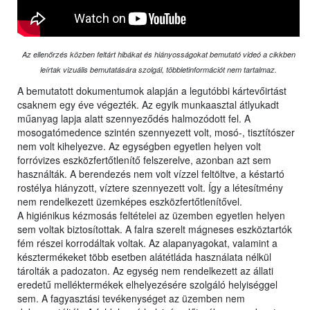
Az ellenőrzés közben feltárt hibákat és hiányosságokat bemutató videó a cikkben
leírtak vizuális bemutatására szolgál, többletinformációt nem tartalmaz.
A bemutatott dokumentumok alapján a legutóbbi kártevőirtást
csaknem egy éve végezték. Az egyik munkaasztal átlyukadt
műanyag lapja alatt szennyeződés halmozódott fel. A
mosogatómedence szintén szennyezett volt, mosó-, tisztítószer
nem volt kihelyezve. Az egységben egyetlen helyen volt
forróvizes eszközfertőtlenítő felszerelve, azonban azt sem
használták. A berendezés nem volt vízzel feltöltve, a késtartó
rostélya hiányzott, víztere szennyezett volt. Így a létesítmény
nem rendelkezett üzemképes eszközfertőtlenítővel.
A higiénikus kézmosás feltételei az üzemben egyetlen helyen
sem voltak biztosítottak. A falra szerelt mágneses eszköztartók
fém részei korrodáltak voltak. Az alapanyagokat, valamint a
késztermékeket több esetben alátétláda használata nélkül
tárolták a padozaton. Az egység nem rendelkezett az állati
eredetű melléktermékek elhelyezésére szolgáló helyiséggel
sem. A fagyasztási tevékenységet az üzemben nem