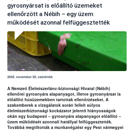
gyrosnyársat is előállító üzemeket
ellenőrzött a Nébih – egy üzem
működését azonnal felfüggesztették
2025. november 20, csütörtök
A Nemzeti Élelmiszerlánc-biztonsági Hivatal (Nébih)
ellenőrei gyrosnyárs alapanyagot, illetve gyrosnyársat is
előállító húsüzemekben tartottak ellenőrzéseket. A
szakemberek a vizsgálatok során fellelt súlyos
élelmiszerbiztonsági kockázatot jelentő hiányosságok
okán egy budapesti – gyrosnyárs alapanyagot előállító –
üzem működését azonnali hatállyal felfüggesztették.
Továbbá megtiltották a munkavégzést egy Pest vármegyei