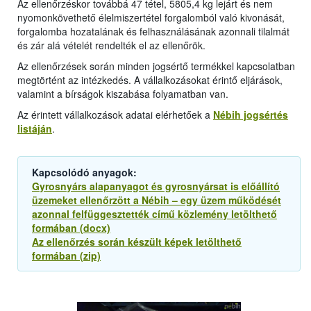
Az ellenőrzéskor továbbá 47 tétel, 5805,4 kg lejárt és nem
nyomonkövethető élelmiszertétel forgalomból való kivonását,
forgalomba hozatalának és felhasználásának azonnali tilalmát
és zár alá vételét rendelték el az ellenőrök.
Az ellenőrzések során minden jogsértő termékkel kapcsolatban
megtörtént az intézkedés. A vállalkozásokat érintő eljárások,
valamint a bírságok kiszabása folyamatban van.
Az érintett vállalkozások adatai elérhetőek a
Nébih jogsértés
listáján
.
Kapcsolódó anyagok:
Gyrosnyárs alapanyagot és gyrosnyársat is előállító
üzemeket ellenőrzött a Nébih – egy üzem működését
azonnal felfüggesztették című közlemény letölthető
formában (docx)
Az ellenőrzés során készült képek letölthető
formában (zip)