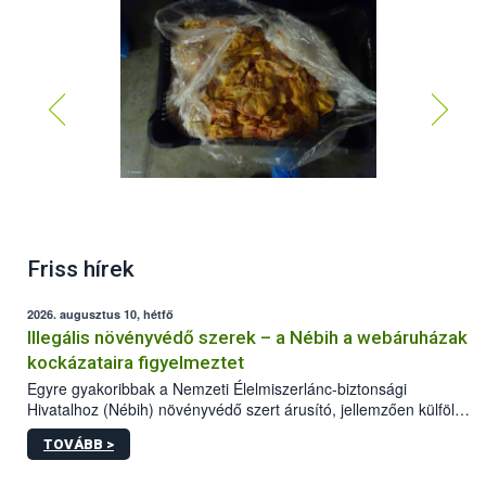
Friss hírek
2026. augusztus 10, hétfő
Illegális növényvédő szerek – a Nébih a webáruházak
kockázataira figyelmeztet
Egyre gyakoribbak a Nemzeti Élelmiszerlánc-biztonsági
Hivatalhoz (Nébih) növényvédő szert árusító, jellemzően külföldi
honlapok kapcsán érkező bejelentések. Emellett az ilyen
TOVÁBB >
termékeket kínáló kéretlen online reklámok mennyisége is
számottevően megnövekedett az elmúlt időszakban. A Nébih