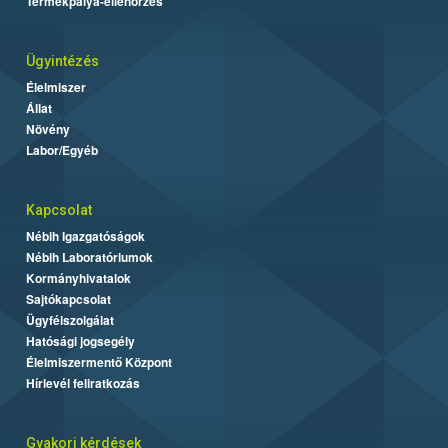
Termékpálya-ellenőrzés
Ügyintézés
Élelmiszer
Állat
Növény
Labor/Egyéb
Kapcsolat
Nébih Igazgatóságok
Nébih Laboratóriumok
Kormányhivatalok
Sajtókapcsolat
Ügyfélszolgálat
Hatósági jogsegély
Élelmiszermentő Központ
Hírlevél feliratkozás
Gyakori kérdések