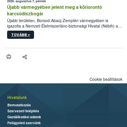
összegyűjtötte az illegális növényvédő szerek kapcsán
2026. augusztus 7, péntek
előforduló árulkodó jeleket, valamint a webáruházakból való
Újabb vármegyében jelent meg a kőrisrontó
vásárlás kockázatait.
karcsúdíszbogár
Újabb területen, Borsod-Abaúj-Zemplén vármegyében is
igazolta a Nemzeti Élelmiszerlánc-biztonsági Hivatal (Nébih) a
kőrisrontó karcsúdíszbogár (Agrilus planipennis) jelenlétét. A
TOVÁBB >
kártevőt nem csak színcsapdában találták meg, de már fertőzött
fában is azonosították. A növényvédelmi szakemberek folytatják
az intenzív felderítést, emellett az intézkedéseket a szlovák
hatósággal is összehangolják a terjedés megállítása érdekében.
Cookie beállítások
Hivatalunk
Bemutatkozás
Szervezeti felépítés
Gazdálkodási adatok
Felügyeleti szervünk