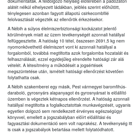
dokumentálták. A feldolgozó helyiség előterében a padozaton
alátét nélkül elhelyezett ládákban, jelölés szerint előhűtött,
ténylegesen azonban fagyott állapotú csirkecombfilé
felolvasztását végezték az ellenőrök érkezésekor.
A Nébih a súlyos élelmiszerbiztonsági kockázatot jelentő
körülmények miatt az üzem tevékenységét azonnali hatállyal
felfüggesztette. A hatóság 10 tétel, összesen 2691,5 kg nem
nyomonkövethető élelmiszert vont ki azonnali hatállyal a
forgalomból, továbbá megtiltotta azok forgalomba hozatalát és
felhasználását, ezzel egyidejűleg elrendelte hatósági zár alá
vételét. A létesítmény a működését a jogsértések
megszüntetése után, ismételt hatósági ellenőrzést követően
folytathatta csak.
A Nébih szakemberei egy másik, Pest vármegyei baromfihús-
daraboló, gyrosnyárs alapanyagot és gyrosnyársat is előállító
üzemben is végeztek kétnapos ellenőrzést. A hatóság azonnali
hatállyal megtiltotta a foglalkoztatottak munkavégzését, ugyanis
egyetlen dolgozó sem rendelkezett érvényes egészségügyi
könyvvel, emellett a jogszabályban előírt előállítási és
fagyasztási dokumentáció sem volt naprakész. A tevékenység itt
is csak a jogszabályok betartása mellett folytatódhatott.