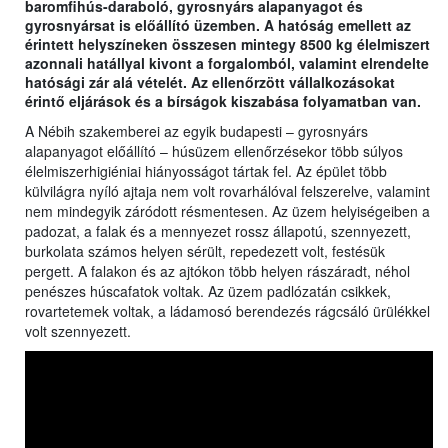
baromfihús-daraboló, gyrosnyárs alapanyagot és
gyrosnyársat is előállító üzemben. A hatóság emellett az
érintett helyszíneken összesen mintegy 8500 kg élelmiszert
azonnali hatállyal kivont a forgalomból, valamint elrendelte
hatósági zár alá vételét. Az ellenőrzött vállalkozásokat
érintő eljárások és a bírságok kiszabása folyamatban van.
A Nébih szakemberei az egyik budapesti – gyrosnyárs
alapanyagot előállító – húsüzem ellenőrzésekor több súlyos
élelmiszerhigiéniai hiányosságot tártak fel. Az épület több
külvilágra nyíló ajtaja nem volt rovarhálóval felszerelve, valamint
nem mindegyik záródott résmentesen. Az üzem helyiségeiben a
padozat, a falak és a mennyezet rossz állapotú, szennyezett,
burkolata számos helyen sérült, repedezett volt, festésük
pergett. A falakon és az ajtókon több helyen rászáradt, néhol
penészes húscafatok voltak. Az üzem padlózatán csikkek,
rovartetemek voltak, a ládamosó berendezés rágcsáló ürülékkel
volt szennyezett.