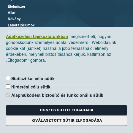
Élelmiszer
Állat
Növény
Laboratóriumok
Labor/Egyéb
Adatkezelési tájékoztatónkban
megismerheti, hogyan
gondoskodunk személyes adatai védelméről. Weboldalunk
cookie-kat (sütiket) használ a jobb felhasználói élmény
érdekében, melynek biztosításához kérjük, kattintson az
„Elfogadom” gombra.
Statisztikai célú sütik
Nemzeti Élelmiszerlánc-biztonsági Hivatal
Hirdetési célú sütik
Cím: 1024 Budapest, Keleti Károly utca. 24.
Alapműködést biztosító és funkcionális sütik
Levelezési cím: 1525 Budapest. Pf. 30.
ÖSSZES SÜTI ELFOGADÁSA
E-mail:
ugyfelszolgalat@nebih.gov.hu
Zöld szám: 06-80/263-244
KIVÁLASZTOTT SÜTIK ELFOGADÁSA
Telefon: 06-1/ 336-9000
Fax: 06-1/336-9479