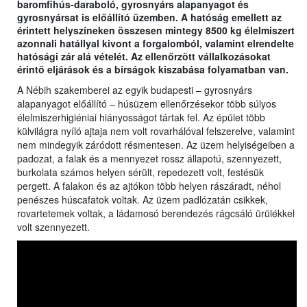
baromfihús-daraboló, gyrosnyárs alapanyagot és
gyrosnyársat is előállító üzemben. A hatóság emellett az
érintett helyszíneken összesen mintegy 8500 kg élelmiszert
azonnali hatállyal kivont a forgalomból, valamint elrendelte
hatósági zár alá vételét. Az ellenőrzött vállalkozásokat
érintő eljárások és a bírságok kiszabása folyamatban van.
A Nébih szakemberei az egyik budapesti – gyrosnyárs
alapanyagot előállító – húsüzem ellenőrzésekor több súlyos
élelmiszerhigiéniai hiányosságot tártak fel. Az épület több
külvilágra nyíló ajtaja nem volt rovarhálóval felszerelve, valamint
nem mindegyik záródott résmentesen. Az üzem helyiségeiben a
padozat, a falak és a mennyezet rossz állapotú, szennyezett,
burkolata számos helyen sérült, repedezett volt, festésük
pergett. A falakon és az ajtókon több helyen rászáradt, néhol
penészes húscafatok voltak. Az üzem padlózatán csikkek,
rovartetemek voltak, a ládamosó berendezés rágcsáló ürülékkel
volt szennyezett.