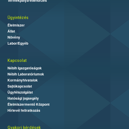
Termékpálya-ellenőrzés
Ügyintézés
Élelmiszer
Állat
Növény
Labor/Egyéb
Kapcsolat
Nébih Igazgatóságok
Nébih Laboratóriumok
Kormányhivatalok
Sajtókapcsolat
Ügyfélszolgálat
Hatósági jogsegély
Élelmiszermentő Központ
Hírlevél feliratkozás
Gyakori kérdések