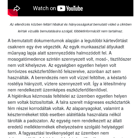
Az ellenőrzés közben feltárt hibákat és hiányosságokat bemutató videó a cikkben
leírtak vizuális bemutatására szolgál, többletinformációt nem tartalmaz.
A bemutatott dokumentumok alapján a legutóbbi kártevőirtást
csaknem egy éve végezték. Az egyik munkaasztal átlyukadt
műanyag lapja alatt szennyeződés halmozódott fel. A
mosogatómedence szintén szennyezett volt, mosó-, tisztítószer
nem volt kihelyezve. Az egységben egyetlen helyen volt
forróvizes eszközfertőtlenítő felszerelve, azonban azt sem
használták. A berendezés nem volt vízzel feltöltve, a késtartó
rostélya hiányzott, víztere szennyezett volt. Így a létesítmény
nem rendelkezett üzemképes eszközfertőtlenítővel.
A higiénikus kézmosás feltételei az üzemben egyetlen helyen
sem voltak biztosítottak. A falra szerelt mágneses eszköztartók
fém részei korrodáltak voltak. Az alapanyagokat, valamint a
késztermékeket több esetben alátétláda használata nélkül
tárolták a padozaton. Az egység nem rendelkezett az állati
eredetű melléktermékek elhelyezésére szolgáló helyiséggel
sem. A fagyasztási tevékenységet az üzemben nem