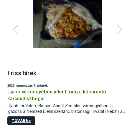
Friss hírek
2026. augusztus 7, péntek
Újabb vármegyében jelent meg a kőrisrontó
karcsúdíszbogár
Újabb területen, Borsod-Abaúj-Zemplén vármegyében is
igazolta a Nemzeti Élelmiszerlánc-biztonsági Hivatal (Nébih) a
kőrisrontó karcsúdíszbogár (Agrilus planipennis) jelenlétét. A
TOVÁBB >
kártevőt nem csak színcsapdában találták meg, de már fertőzött
fában is azonosították. A növényvédelmi szakemberek folytatják