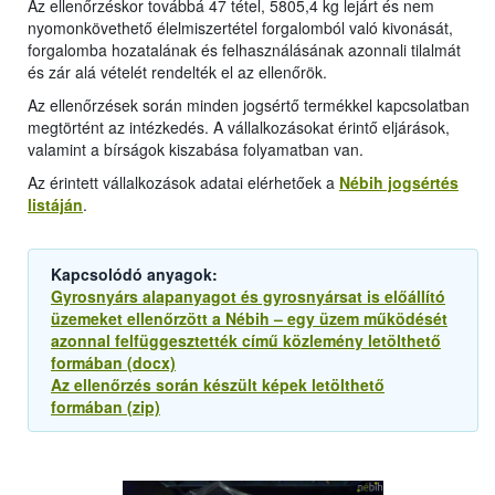
Az ellenőrzéskor továbbá 47 tétel, 5805,4 kg lejárt és nem
nyomonkövethető élelmiszertétel forgalomból való kivonását,
forgalomba hozatalának és felhasználásának azonnali tilalmát
és zár alá vételét rendelték el az ellenőrök.
Az ellenőrzések során minden jogsértő termékkel kapcsolatban
megtörtént az intézkedés. A vállalkozásokat érintő eljárások,
valamint a bírságok kiszabása folyamatban van.
Az érintett vállalkozások adatai elérhetőek a
Nébih jogsértés
listáján
.
Kapcsolódó anyagok:
Gyrosnyárs alapanyagot és gyrosnyársat is előállító
üzemeket ellenőrzött a Nébih – egy üzem működését
azonnal felfüggesztették című közlemény letölthető
formában (docx)
Az ellenőrzés során készült képek letölthető
formában (zip)