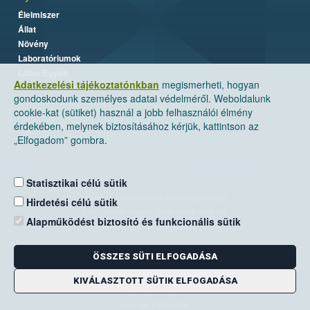
Élelmiszer
Állat
Növény
Laboratóriumok
Labor/Egyéb
Adatkezelési tájékoztatónkban
megismerheti, hogyan
gondoskodunk személyes adatai védelméről. Weboldalunk
cookie-kat (sütiket) használ a jobb felhasználói élmény
érdekében, melynek biztosításához kérjük, kattintson az
„Elfogadom” gombra.
Statisztikai célú sütik
Nemzeti Élelmiszerlánc-biztonsági Hivatal
Hirdetési célú sütik
Cím: 1024 Budapest, Keleti Károly utca. 24.
Alapműködést biztosító és funkcionális sütik
Levelezési cím: 1525 Budapest. Pf. 30.
ÖSSZES SÜTI ELFOGADÁSA
E-mail:
ugyfelszolgalat@nebih.gov.hu
Zöld szám: 06-80/263-244
KIVÁLASZTOTT SÜTIK ELFOGADÁSA
Telefon: 06-1/ 336-9000
Fax: 06-1/336-9479