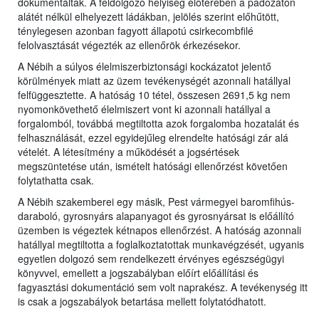
dokumentálták. A feldolgozó helyiség előterében a padozaton
alátét nélkül elhelyezett ládákban, jelölés szerint előhűtött,
ténylegesen azonban fagyott állapotú csirkecombfilé
felolvasztását végezték az ellenőrök érkezésekor.
A Nébih a súlyos élelmiszerbiztonsági kockázatot jelentő
körülmények miatt az üzem tevékenységét azonnali hatállyal
felfüggesztette. A hatóság 10 tétel, összesen 2691,5 kg nem
nyomonkövethető élelmiszert vont ki azonnali hatállyal a
forgalomból, továbbá megtiltotta azok forgalomba hozatalát és
felhasználását, ezzel egyidejűleg elrendelte hatósági zár alá
vételét. A létesítmény a működését a jogsértések
megszüntetése után, ismételt hatósági ellenőrzést követően
folytathatta csak.
A Nébih szakemberei egy másik, Pest vármegyei baromfihús-
daraboló, gyrosnyárs alapanyagot és gyrosnyársat is előállító
üzemben is végeztek kétnapos ellenőrzést. A hatóság azonnali
hatállyal megtiltotta a foglalkoztatottak munkavégzését, ugyanis
egyetlen dolgozó sem rendelkezett érvényes egészségügyi
könyvvel, emellett a jogszabályban előírt előállítási és
fagyasztási dokumentáció sem volt naprakész. A tevékenység itt
is csak a jogszabályok betartása mellett folytatódhatott.