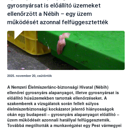
gyrosnyársat is előállító üzemeket
ellenőrzött a Nébih – egy üzem
működését azonnal felfüggesztették
2025. november 20, csütörtök
A Nemzeti Élelmiszerlánc-biztonsági Hivatal (Nébih)
ellenőrei gyrosnyárs alapanyagot, illetve gyrosnyársat is
előállító húsüzemekben tartottak ellenőrzéseket. A
szakemberek a vizsgálatok során fellelt súlyos
élelmiszerbiztonsági kockázatot jelentő hiányosságok
okán egy budapesti – gyrosnyárs alapanyagot előállító –
üzem működését azonnali hatállyal felfüggesztették.
Továbbá megtiltották a munkavégzést egy Pest vármegyei