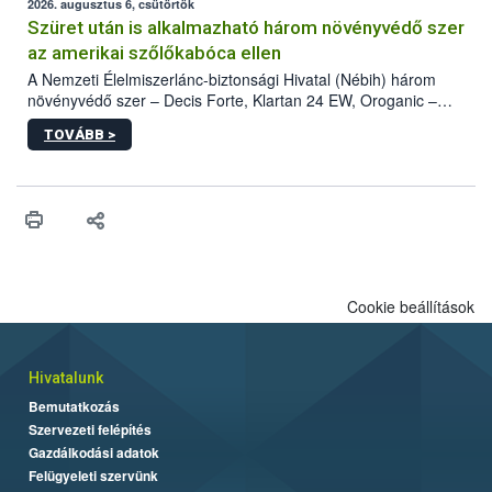
az intenzív felderítést, emellett az intézkedéseket a szlovák
2026. augusztus 6, csütörtök
hatósággal is összehangolják a terjedés megállítása érdekében.
Szüret után is alkalmazható három növényvédő szer
az amerikai szőlőkabóca ellen
A Nemzeti Élelmiszerlánc-biztonsági Hivatal (Nébih) három
növényvédő szer – Decis Forte, Klartan 24 EW, Oroganic –
engedélyokiratát módosította, így azok a szüretet követően,
TOVÁBB >
egészen a vesszőérettség (BBCH 91) stádiumáig
felhasználhatóak a szőlőben. A kiterjesztések célja, hogy a korai
érésű szőlőkben is legyen lehetőség a károsító elleni további
védekezésre. Az Oroganic készítmény kis kiszerelésben kiskerti
felhasználók számára is elérhető és ökológiai termesztésben is
engedélyezett.
Cookie beállítások
Hivatalunk
Bemutatkozás
Szervezeti felépítés
Gazdálkodási adatok
Felügyeleti szervünk