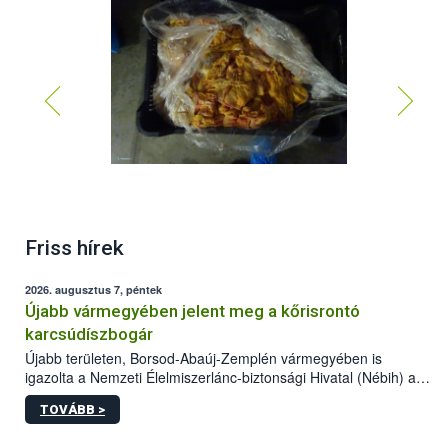
Friss hírek
2026. augusztus 7, péntek
Újabb vármegyében jelent meg a kőrisrontó
karcsúdíszbogár
Újabb területen, Borsod-Abaúj-Zemplén vármegyében is
igazolta a Nemzeti Élelmiszerlánc-biztonsági Hivatal (Nébih) a
kőrisrontó karcsúdíszbogár (Agrilus planipennis) jelenlétét. A
TOVÁBB >
kártevőt nem csak színcsapdában találták meg, de már fertőzött
fában is azonosították. A növényvédelmi szakemberek folytatják