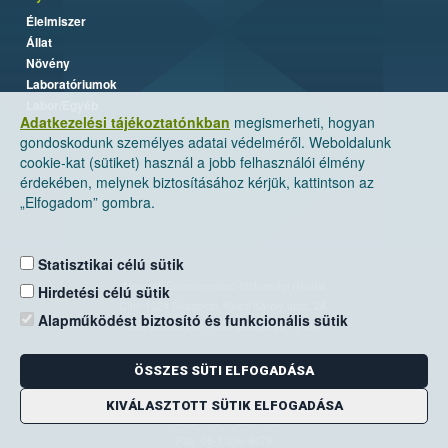
Élelmiszer
Állat
Növény
Laboratóriumok
Labor/Egyéb
Adatkezelési tájékoztatónkban
megismerheti, hogyan
gondoskodunk személyes adatai védelméről. Weboldalunk
cookie-kat (sütiket) használ a jobb felhasználói élmény
érdekében, melynek biztosításához kérjük, kattintson az
„Elfogadom” gombra.
Statisztikai célú sütik
Nemzeti Élelmiszerlánc-biztonsági Hivatal
Hirdetési célú sütik
Cím: 1024 Budapest, Keleti Károly utca. 24.
Alapműködést biztosító és funkcionális sütik
Levelezési cím: 1525 Budapest. Pf. 30.
ÖSSZES SÜTI ELFOGADÁSA
E-mail:
ugyfelszolgalat@nebih.gov.hu
Zöld szám: 06-80/263-244
KIVÁLASZTOTT SÜTIK ELFOGADÁSA
Telefon: 06-1/ 336-9000
Fax: 06-1/336-9479