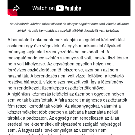
Az ellenőrzés közben feltárt hibákat és hiányosságokat bemutató videó a cikkben
leírtak vizuális bemutatására szolgál, többletinformációt nem tartalmaz.
A bemutatott dokumentumok alapján a legutóbbi kártevőirtást
csaknem egy éve végezték. Az egyik munkaasztal átlyukadt
műanyag lapja alatt szennyeződés halmozódott fel. A
mosogatómedence szintén szennyezett volt, mosó-, tisztítószer
nem volt kihelyezve. Az egységben egyetlen helyen volt
forróvizes eszközfertőtlenítő felszerelve, azonban azt sem
használták. A berendezés nem volt vízzel feltöltve, a késtartó
rostélya hiányzott, víztere szennyezett volt. Így a létesítmény
nem rendelkezett üzemképes eszközfertőtlenítővel.
A higiénikus kézmosás feltételei az üzemben egyetlen helyen
sem voltak biztosítottak. A falra szerelt mágneses eszköztartók
fém részei korrodáltak voltak. Az alapanyagokat, valamint a
késztermékeket több esetben alátétláda használata nélkül
tárolták a padozaton. Az egység nem rendelkezett az állati
eredetű melléktermékek elhelyezésére szolgáló helyiséggel
sem. A fagyasztási tevékenységet az üzemben nem