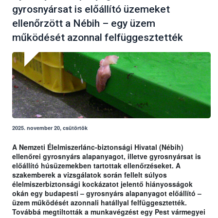
gyrosnyársat is előállító üzemeket
ellenőrzött a Nébih – egy üzem
működését azonnal felfüggesztették
2025. november 20, csütörtök
A Nemzeti Élelmiszerlánc-biztonsági Hivatal (Nébih)
ellenőrei gyrosnyárs alapanyagot, illetve gyrosnyársat is
előállító húsüzemekben tartottak ellenőrzéseket. A
szakemberek a vizsgálatok során fellelt súlyos
élelmiszerbiztonsági kockázatot jelentő hiányosságok
okán egy budapesti – gyrosnyárs alapanyagot előállító –
üzem működését azonnali hatállyal felfüggesztették.
Továbbá megtiltották a munkavégzést egy Pest vármegyei