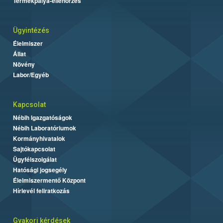
Termékpálya-ellenőrzés
Ügyintézés
Élelmiszer
Állat
Növény
Labor/Egyéb
Kapcsolat
Nébih Igazgatóságok
Nébih Laboratóriumok
Kormányhivatalok
Sajtókapcsolat
Ügyfélszolgálat
Hatósági jogsegély
Élelmiszermentő Központ
Hírlevél feliratkozás
Gyakori kérdések