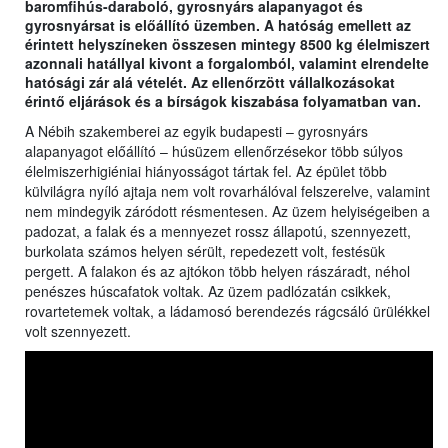
baromfihús-daraboló, gyrosnyárs alapanyagot és
gyrosnyársat is előállító üzemben. A hatóság emellett az
érintett helyszíneken összesen mintegy 8500 kg élelmiszert
azonnali hatállyal kivont a forgalomból, valamint elrendelte
hatósági zár alá vételét. Az ellenőrzött vállalkozásokat
érintő eljárások és a bírságok kiszabása folyamatban van.
A Nébih szakemberei az egyik budapesti – gyrosnyárs
alapanyagot előállító – húsüzem ellenőrzésekor több súlyos
élelmiszerhigiéniai hiányosságot tártak fel. Az épület több
külvilágra nyíló ajtaja nem volt rovarhálóval felszerelve, valamint
nem mindegyik záródott résmentesen. Az üzem helyiségeiben a
padozat, a falak és a mennyezet rossz állapotú, szennyezett,
burkolata számos helyen sérült, repedezett volt, festésük
pergett. A falakon és az ajtókon több helyen rászáradt, néhol
penészes húscafatok voltak. Az üzem padlózatán csikkek,
rovartetemek voltak, a ládamosó berendezés rágcsáló ürülékkel
volt szennyezett.