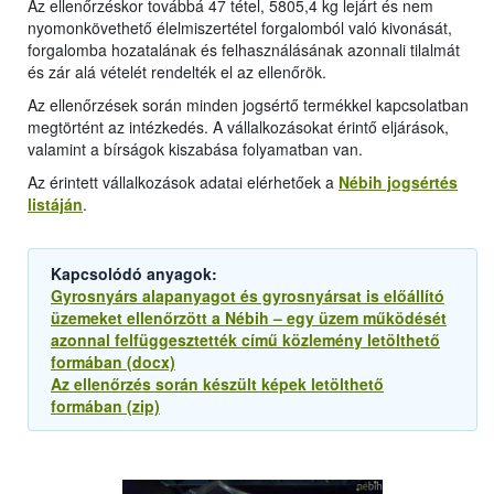
Az ellenőrzéskor továbbá 47 tétel, 5805,4 kg lejárt és nem
nyomonkövethető élelmiszertétel forgalomból való kivonását,
forgalomba hozatalának és felhasználásának azonnali tilalmát
és zár alá vételét rendelték el az ellenőrök.
Az ellenőrzések során minden jogsértő termékkel kapcsolatban
megtörtént az intézkedés. A vállalkozásokat érintő eljárások,
valamint a bírságok kiszabása folyamatban van.
Az érintett vállalkozások adatai elérhetőek a
Nébih jogsértés
listáján
.
Kapcsolódó anyagok:
Gyrosnyárs alapanyagot és gyrosnyársat is előállító
üzemeket ellenőrzött a Nébih – egy üzem működését
azonnal felfüggesztették című közlemény letölthető
formában (docx)
Az ellenőrzés során készült képek letölthető
formában (zip)