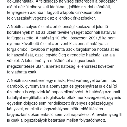
dokumentálták. A feldolgozó helyiség előterében a padozaton
alátét nélkül elhelyezett ládákban, jelölés szerint előhűtött,
ténylegesen azonban fagyott állapotú csirkecombfilé
felolvasztását végezték az ellenőrök érkezésekor.
A Nébih a súlyos élelmiszerbiztonsági kockázatot jelentő
körülmények miatt az üzem tevékenységét azonnali hatállyal
felfüggesztette. A hatóság 10 tétel, összesen 2691,5 kg nem
nyomonkövethető élelmiszert vont ki azonnali hatállyal a
forgalomból, továbbá megtiltotta azok forgalomba hozatalát és
felhasználását, ezzel egyidejűleg elrendelte hatósági zár alá
vételét. A létesítmény a működését a jogsértések
megszüntetése után, ismételt hatósági ellenőrzést követően
folytathatta csak.
A Nébih szakemberei egy másik, Pest vármegyei baromfihús-
daraboló, gyrosnyárs alapanyagot és gyrosnyársat is előállító
üzemben is végeztek kétnapos ellenőrzést. A hatóság azonnali
hatállyal megtiltotta a foglalkoztatottak munkavégzését, ugyanis
egyetlen dolgozó sem rendelkezett érvényes egészségügyi
könyvvel, emellett a jogszabályban előírt előállítási és
fagyasztási dokumentáció sem volt naprakész. A tevékenység itt
is csak a jogszabályok betartása mellett folytatódhatott.