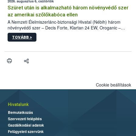
az intenzív felderítést, emellett az intézkedéseket a szlovák
2026. augusztus 6, csütörtök
hatósággal is összehangolják a terjedés megállítása érdekében.
Szüret után is alkalmazható három növényvédő szer
az amerikai szőlőkabóca ellen
A Nemzeti Élelmiszerlánc-biztonsági Hivatal (Nébih) három
növényvédő szer – Decis Forte, Klartan 24 EW, Oroganic –
engedélyokiratát módosította, így azok a szüretet követően,
TOVÁBB >
egészen a vesszőérettség (BBCH 91) stádiumáig
felhasználhatóak a szőlőben. A kiterjesztések célja, hogy a korai
érésű szőlőkben is legyen lehetőség a károsító elleni további
védekezésre. Az Oroganic készítmény kis kiszerelésben kiskerti
felhasználók számára is elérhető és ökológiai termesztésben is
engedélyezett.
Cookie beállítások
Hivatalunk
Bemutatkozás
Szervezeti felépítés
Gazdálkodási adatok
Felügyeleti szervünk