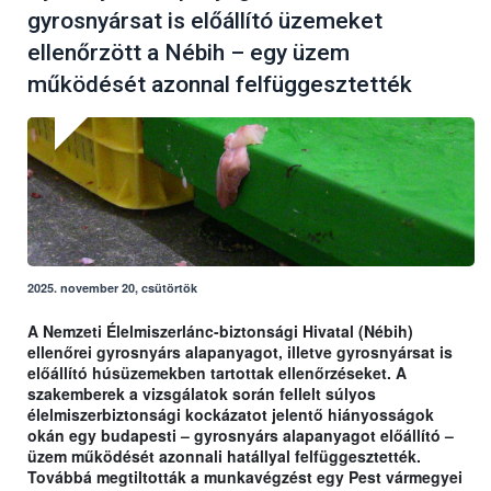
gyrosnyársat is előállító üzemeket
ellenőrzött a Nébih – egy üzem
működését azonnal felfüggesztették
2025. november 20, csütörtök
A Nemzeti Élelmiszerlánc-biztonsági Hivatal (Nébih)
ellenőrei gyrosnyárs alapanyagot, illetve gyrosnyársat is
előállító húsüzemekben tartottak ellenőrzéseket. A
szakemberek a vizsgálatok során fellelt súlyos
élelmiszerbiztonsági kockázatot jelentő hiányosságok
okán egy budapesti – gyrosnyárs alapanyagot előállító –
üzem működését azonnali hatállyal felfüggesztették.
Továbbá megtiltották a munkavégzést egy Pest vármegyei