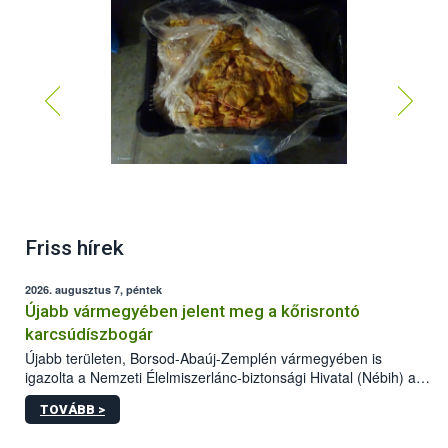
Friss hírek
2026. augusztus 7, péntek
Újabb vármegyében jelent meg a kőrisrontó
karcsúdíszbogár
Újabb területen, Borsod-Abaúj-Zemplén vármegyében is
igazolta a Nemzeti Élelmiszerlánc-biztonsági Hivatal (Nébih) a
kőrisrontó karcsúdíszbogár (Agrilus planipennis) jelenlétét. A
TOVÁBB >
kártevőt nem csak színcsapdában találták meg, de már fertőzött
fában is azonosították. A növényvédelmi szakemberek folytatják