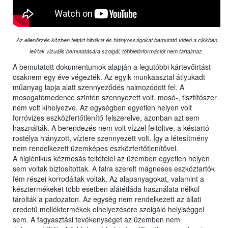
Az ellenőrzés közben feltárt hibákat és hiányosságokat bemutató videó a cikkben
leírtak vizuális bemutatására szolgál, többletinformációt nem tartalmaz.
A bemutatott dokumentumok alapján a legutóbbi kártevőirtást
csaknem egy éve végezték. Az egyik munkaasztal átlyukadt
műanyag lapja alatt szennyeződés halmozódott fel. A
mosogatómedence szintén szennyezett volt, mosó-, tisztítószer
nem volt kihelyezve. Az egységben egyetlen helyen volt
forróvizes eszközfertőtlenítő felszerelve, azonban azt sem
használták. A berendezés nem volt vízzel feltöltve, a késtartó
rostélya hiányzott, víztere szennyezett volt. Így a létesítmény
nem rendelkezett üzemképes eszközfertőtlenítővel.
A higiénikus kézmosás feltételei az üzemben egyetlen helyen
sem voltak biztosítottak. A falra szerelt mágneses eszköztartók
fém részei korrodáltak voltak. Az alapanyagokat, valamint a
késztermékeket több esetben alátétláda használata nélkül
tárolták a padozaton. Az egység nem rendelkezett az állati
eredetű melléktermékek elhelyezésére szolgáló helyiséggel
sem. A fagyasztási tevékenységet az üzemben nem