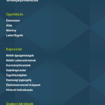
Termékpálya-ellenőrzés
Ügyintézés
Élelmiszer
Állat
Növény
Labor/Egyéb
Kapcsolat
Nébih Igazgatóságok
Nébih Laboratóriumok
Kormányhivatalok
Sajtókapcsolat
Ügyfélszolgálat
Hatósági jogsegély
Élelmiszermentő Központ
Hírlevél feliratkozás
Gyakori kérdések