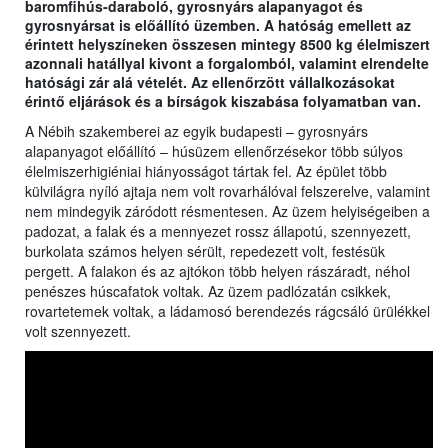
baromfihús-daraboló, gyrosnyárs alapanyagot és
gyrosnyársat is előállító üzemben. A hatóság emellett az
érintett helyszíneken összesen mintegy 8500 kg élelmiszert
azonnali hatállyal kivont a forgalomból, valamint elrendelte
hatósági zár alá vételét. Az ellenőrzött vállalkozásokat
érintő eljárások és a bírságok kiszabása folyamatban van.
A Nébih szakemberei az egyik budapesti – gyrosnyárs
alapanyagot előállító – húsüzem ellenőrzésekor több súlyos
élelmiszerhigiéniai hiányosságot tártak fel. Az épület több
külvilágra nyíló ajtaja nem volt rovarhálóval felszerelve, valamint
nem mindegyik záródott résmentesen. Az üzem helyiségeiben a
padozat, a falak és a mennyezet rossz állapotú, szennyezett,
burkolata számos helyen sérült, repedezett volt, festésük
pergett. A falakon és az ajtókon több helyen rászáradt, néhol
penészes húscafatok voltak. Az üzem padlózatán csikkek,
rovartetemek voltak, a ládamosó berendezés rágcsáló ürülékkel
volt szennyezett.