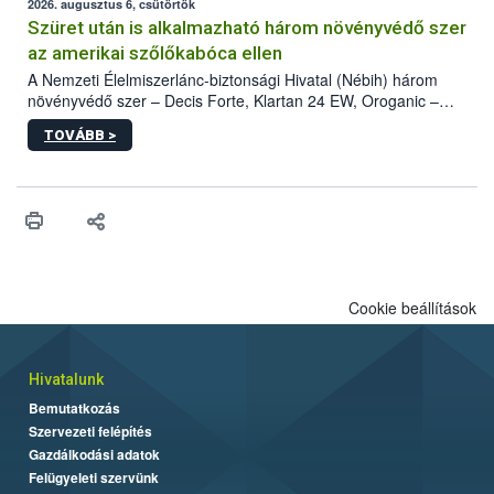
az intenzív felderítést, emellett az intézkedéseket a szlovák
2026. augusztus 6, csütörtök
hatósággal is összehangolják a terjedés megállítása érdekében.
Szüret után is alkalmazható három növényvédő szer
az amerikai szőlőkabóca ellen
A Nemzeti Élelmiszerlánc-biztonsági Hivatal (Nébih) három
növényvédő szer – Decis Forte, Klartan 24 EW, Oroganic –
engedélyokiratát módosította, így azok a szüretet követően,
TOVÁBB >
egészen a vesszőérettség (BBCH 91) stádiumáig
felhasználhatóak a szőlőben. A kiterjesztések célja, hogy a korai
érésű szőlőkben is legyen lehetőség a károsító elleni további
védekezésre. Az Oroganic készítmény kis kiszerelésben kiskerti
felhasználók számára is elérhető és ökológiai termesztésben is
engedélyezett.
Cookie beállítások
Hivatalunk
Bemutatkozás
Szervezeti felépítés
Gazdálkodási adatok
Felügyeleti szervünk