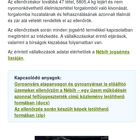
Az ellenőrzéskor továbbá 47 tétel, 5805,4 kg lejárt és nem
nyomonkövethető élelmiszertétel forgalomból való kivonását,
forgalomba hozatalának és felhasználásának azonnali tilalmát
és zár alá vételét rendelték el az ellenőrök.
Az ellenőrzések során minden jogsértő termékkel kapcsolatban
megtörtént az intézkedés. A vállalkozásokat érintő eljárások,
valamint a bírságok kiszabása folyamatban van.
Az érintett vállalkozások adatai elérhetőek a
Nébih jogsértés
listáján
.
Kapcsolódó anyagok:
Gyrosnyárs alapanyagot és gyrosnyársat is előállító
üzemeket ellenőrzött a Nébih – egy üzem működését
azonnal felfüggesztették című közlemény letölthető
formában (docx)
Az ellenőrzés során készült képek letölthető
formában (zip)