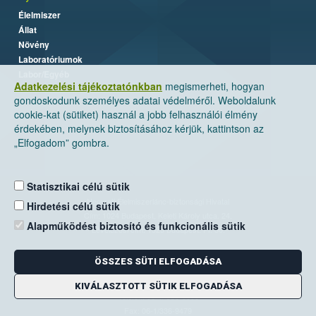
Élelmiszer
Állat
Növény
Laboratóriumok
Labor/Egyéb
Adatkezelési tájékoztatónkban
megismerheti, hogyan
gondoskodunk személyes adatai védelméről. Weboldalunk
cookie-kat (sütiket) használ a jobb felhasználói élmény
érdekében, melynek biztosításához kérjük, kattintson az
„Elfogadom” gombra.
Statisztikai célú sütik
Nemzeti Élelmiszerlánc-biztonsági Hivatal
Hirdetési célú sütik
Cím: 1024 Budapest, Keleti Károly utca. 24.
Alapműködést biztosító és funkcionális sütik
Levelezési cím: 1525 Budapest. Pf. 30.
ÖSSZES SÜTI ELFOGADÁSA
E-mail:
ugyfelszolgalat@nebih.gov.hu
Zöld szám: 06-80/263-244
KIVÁLASZTOTT SÜTIK ELFOGADÁSA
Telefon: 06-1/ 336-9000
Fax: 06-1/336-9479