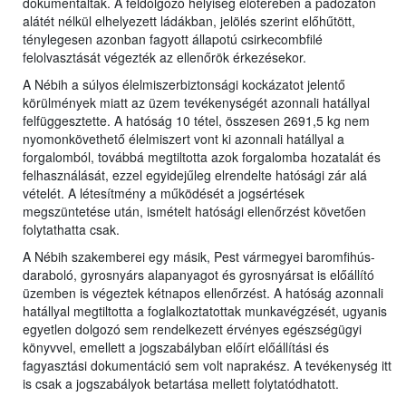
dokumentálták. A feldolgozó helyiség előterében a padozaton
alátét nélkül elhelyezett ládákban, jelölés szerint előhűtött,
ténylegesen azonban fagyott állapotú csirkecombfilé
felolvasztását végezték az ellenőrök érkezésekor.
A Nébih a súlyos élelmiszerbiztonsági kockázatot jelentő
körülmények miatt az üzem tevékenységét azonnali hatállyal
felfüggesztette. A hatóság 10 tétel, összesen 2691,5 kg nem
nyomonkövethető élelmiszert vont ki azonnali hatállyal a
forgalomból, továbbá megtiltotta azok forgalomba hozatalát és
felhasználását, ezzel egyidejűleg elrendelte hatósági zár alá
vételét. A létesítmény a működését a jogsértések
megszüntetése után, ismételt hatósági ellenőrzést követően
folytathatta csak.
A Nébih szakemberei egy másik, Pest vármegyei baromfihús-
daraboló, gyrosnyárs alapanyagot és gyrosnyársat is előállító
üzemben is végeztek kétnapos ellenőrzést. A hatóság azonnali
hatállyal megtiltotta a foglalkoztatottak munkavégzését, ugyanis
egyetlen dolgozó sem rendelkezett érvényes egészségügyi
könyvvel, emellett a jogszabályban előírt előállítási és
fagyasztási dokumentáció sem volt naprakész. A tevékenység itt
is csak a jogszabályok betartása mellett folytatódhatott.