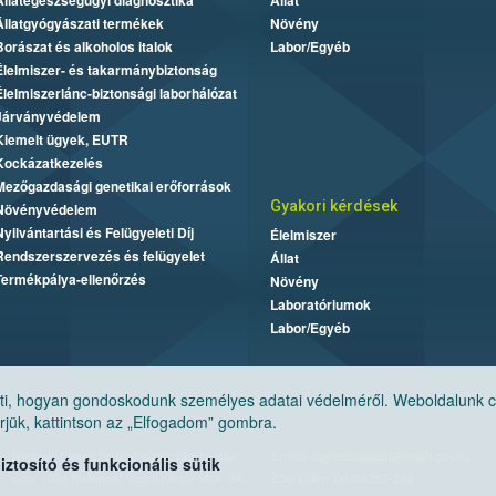
Állategészségügyi diagnosztika
Állat
Állatgyógyászati termékek
Növény
Borászat és alkoholos italok
Labor/Egyéb
Élelmiszer- és takarmánybiztonság
Élelmiszerlánc-biztonsági laborhálózat
Járványvédelem
Kiemelt ügyek, EUTR
Kockázatkezelés
Mezőgazdasági genetikai erőforrások
Gyakori kérdések
Növényvédelem
Nyilvántartási és Felügyeleti Díj
Élelmiszer
Rendszerszervezés és felügyelet
Állat
Termékpálya-ellenőrzés
Növény
Laboratóriumok
Labor/Egyéb
, hogyan gondoskodunk személyes adatai védelméről. Weboldalunk cook
jük, kattintson az „Elfogadom” gombra.
Nemzeti Élelmiszerlánc-biztonsági Hivatal
E-mail:
ugyfelszolgalat@nebih.gov.hu
tosító és funkcionális sütik
Cím: 1024 Budapest, Keleti Károly utca. 24.
Zöld szám: 06-80/263-244