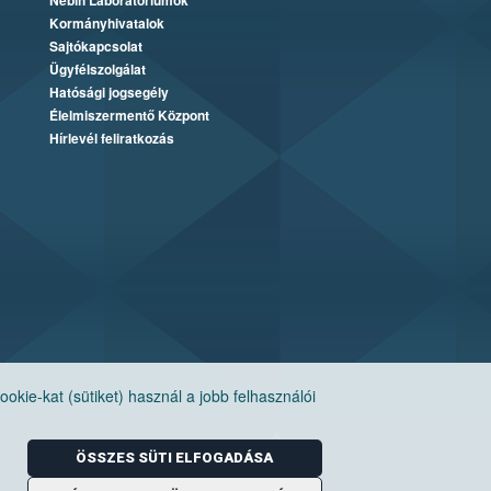
Nébih Laboratóriumok
Kormányhivatalok
Sajtókapcsolat
Ügyfélszolgálat
Hatósági jogsegély
Élelmiszermentő Központ
Hírlevél feliratkozás
ie-kat (sütiket) használ a jobb felhasználói
ÖSSZES SÜTI ELFOGADÁSA