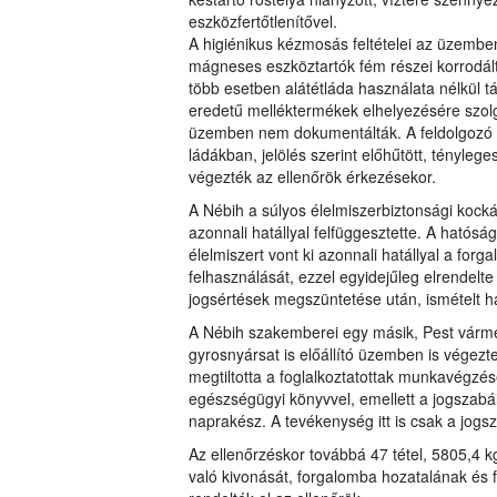
eszközfertőtlenítővel.
A higiénikus kézmosás feltételei az üzemben 
mágneses eszköztartók fém részei korrodált
több esetben alátétláda használata nélkül t
eredetű melléktermékek elhelyezésére szolg
üzemben nem dokumentálták. A feldolgozó he
ládákban, jelölés szerint előhűtött, tényleg
végezték az ellenőrök érkezésekor.
A Nébih a súlyos élelmiszerbiztonsági kock
azonnali hatállyal felfüggesztette. A ható
élelmiszert vont ki azonnali hatállyal a for
felhasználását, ezzel egyidejűleg elrendelte
jogsértések megszüntetése után, ismételt ha
A Nébih szakemberei egy másik, Pest várme
gyrosnyársat is előállító üzemben is végezte
megtiltotta a foglalkoztatottak munkavégzé
egészségügyi könyvvel, emellett a jogszabál
naprakész. A tevékenység itt is csak a jogsz
Az ellenőrzéskor továbbá 47 tétel, 5805,4 k
való kivonását, forgalomba hozatalának és f