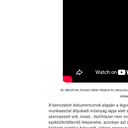
Az ellenőrzés közben feltárt hibákat és hiányoss
többl
A bemutatott dokumentumok alapján a legut
munkaasztal átlyukadt műanyag lapja alatt
szennyezett volt, mosó-, tisztítószer nem vo
eszközfertőtlenítő felszerelve, azonban azt 
késtartó rostélya hiányzott, víztere szenny