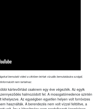
ágokat bemutató videó a cikkben leírtak vizuális bemutatására szolgál,
etinformációt nem tartalmaz.
óbbi kártevőirtást csaknem egy éve végezték. Az egyik
 szennyeződés halmozódott fel. A mosogatómedence szintén
lt kihelyezve. Az egységben egyetlen helyen volt forróvizes
sem használták. A berendezés nem volt vízzel feltöltve, a
ezett volt. Így a létesítmény nem rendelkezett üzemképes