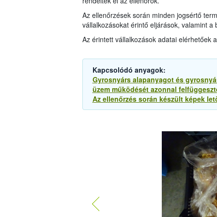
rendelték el az ellenőrök.
Az ellenőrzések során minden jogsértő term
vállalkozásokat érintő eljárások, valamint 
Az érintett vállalkozások adatai elérhetőek 
Kapcsolódó anyagok:
Gyrosnyárs alapanyagot és gyrosnyárs
üzem működését azonnal felfüggeszte
Az ellenőrzés során készült képek let