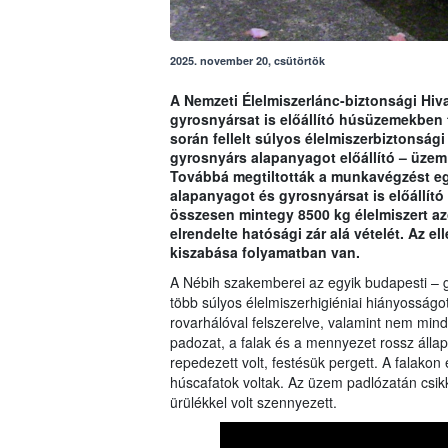
2025. november 20, csütörtök
A Nemzeti Élelmiszerlánc-biztonsági Hiva
gyrosnyársat is előállító húsüzemekben 
során fellelt súlyos élelmiszerbiztonsá
gyrosnyárs alapanyagot előállító – üzem
Továbbá megtiltották a munkavégzést eg
alapanyagot és gyrosnyársat is előállító
összesen mintegy 8500 kg élelmiszert azo
elrendelte hatósági zár alá vételét. Az el
kiszabása folyamatban van.
A Nébih szakemberei az egyik budapesti – g
több súlyos élelmiszerhigiéniai hiányosságot 
rovarhálóval felszerelve, valamint nem min
padozat, a falak és a mennyezet rossz állap
repedezett volt, festésük pergett. A falako
húscafatok voltak. Az üzem padlózatán csik
ürülékkel volt szennyezett.