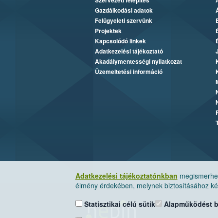
Szervezeti felépítés
Gazdálkodási adatok
Felügyeleti szervünk
Projektek
Kapcsolódó linkek
Adatkezelési tájékoztató
Akadálymentességi nyilatkozat
Üzemeltetési információ
Adatkezelési tájékoztatónkban
megismerheti
élmény érdekében, melynek biztosításához kér
Statisztikai célú sütik
Alapműködést biz