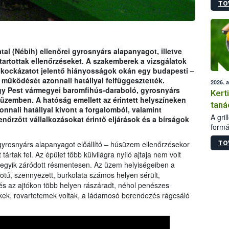
TO
módos
egész
felha
célja
lehet
tal (Nébih) ellenőrei gyrosnyárs alapanyagot, illetve
Az Or
tartottak ellenőrzéseket. A szakemberek a vizsgálatok
felha
gi kockázatot jelentő hiányosságok okán egy budapesti –
terme
 működését azonnali hatállyal felfüggesztették.
2026. 
y Pest vármegyei baromfihús-daraboló, gyrosnyárs
Kert
 üzemben. A hatóság emellett az érintett helyszíneken
taná
nnali hatállyal kivont a forgalomból, valamint
A gri
lenőrzött vállalkozásokat érintő eljárások és a bírságok
formá
romlá
TO
yrosnyárs alapanyagot előállító – húsüzem ellenőrzésekor
szapo
tártak fel. Az épület több külvilágra nyíló ajtaja nem volt
sütög
degyik záródott résmentesen. Az üzem helyiségeiben a
techni
otú, szennyezett, burkolata számos helyen sérült,
alapa
higié
n és az ajtókon több helyen rászáradt, néhol penészes
hőkez
kek, rovartetemek voltak, a ládamosó berendezés rágcsáló
tárol
Hivat
a biz