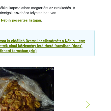
ékkel kapcsolatban megtörtént az intézkedés. A
a bírságok kiszabása folyamatban van.
a
Nébih jogsértés listáján
.
at is előállító üzemeket ellenőrzött a Nébih – egy
tték című közlemény letölthető formában (docx)
ölthető formában (zip)