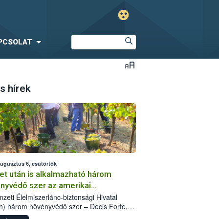
PCSOLAT
s hírek
augusztus 6, csütörtök
et után is alkalmazható három
nyvédő szer az amerikai
őkabóca ellen
zeti Élelmiszerlánc-biztonsági Hivatal
h) három növényvédő szer – Decis Forte,
an 24 EW, Oroganic – engedélyokiratát