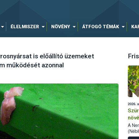
ÉLELMISZER
NÖVÉNY
ÁTFOGÓ TÉMÁK
KA
rosnyársat is előállító üzemeket
Fris
zem működését azonnal
2026. 
Szür
növé
szől
A Nem
(Nébi
Klart