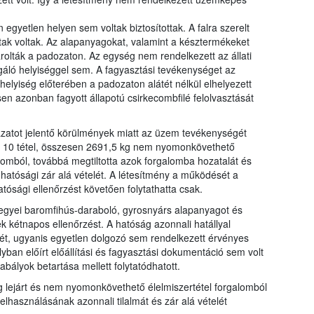
egyetlen helyen sem voltak biztosítottak. A falra szerelt
ak voltak. Az alapanyagokat, valamint a késztermékeket
árolták a padozaton. Az egység nem rendelkezett az állati
áló helyiséggel sem. A fagyasztási tevékenységet az
lyiség előterében a padozaton alátét nélkül elhelyezett
esen azonban fagyott állapotú csirkecombfilé felolvasztását
ázatot jelentő körülmények miatt az üzem tevékenységét
ság 10 tétel, összesen 2691,5 kg nem nyomonkövethető
galomból, továbbá megtiltotta azok forgalomba hozatalát és
 hatósági zár alá vételét. A létesítmény a működését a
tósági ellenőrzést követően folytathatta csak.
gyei baromfihús-daraboló, gyrosnyárs alapanyagot és
k kétnapos ellenőrzést. A hatóság azonnali hatállyal
sét, ugyanis egyetlen dolgozó sem rendelkezett érvényes
yban előírt előállítási és fagyasztási dokumentáció sem volt
abályok betartása mellett folytatódhatott.
g lejárt és nem nyomonkövethető élelmiszertétel forgalomból
elhasználásának azonnali tilalmát és zár alá vételét