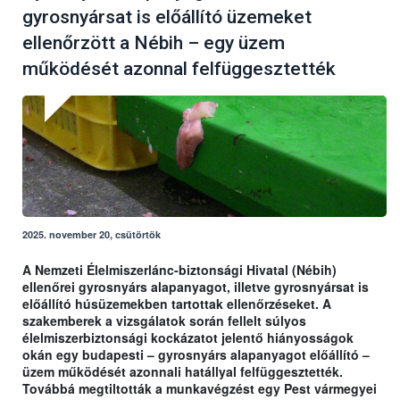
gyrosnyársat is előállító üzemeket
ellenőrzött a Nébih – egy üzem
működését azonnal felfüggesztették
2025. november 20, csütörtök
A Nemzeti Élelmiszerlánc-biztonsági Hivatal (Nébih)
ellenőrei gyrosnyárs alapanyagot, illetve gyrosnyársat is
előállító húsüzemekben tartottak ellenőrzéseket. A
szakemberek a vizsgálatok során fellelt súlyos
élelmiszerbiztonsági kockázatot jelentő hiányosságok
okán egy budapesti – gyrosnyárs alapanyagot előállító –
üzem működését azonnali hatállyal felfüggesztették.
Továbbá megtiltották a munkavégzést egy Pest vármegyei