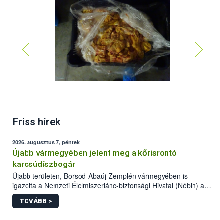
Friss hírek
2026. augusztus 7, péntek
Újabb vármegyében jelent meg a kőrisrontó
karcsúdíszbogár
Újabb területen, Borsod-Abaúj-Zemplén vármegyében is
igazolta a Nemzeti Élelmiszerlánc-biztonsági Hivatal (Nébih) a
kőrisrontó karcsúdíszbogár (Agrilus planipennis) jelenlétét. A
TOVÁBB >
kártevőt nem csak színcsapdában találták meg, de már fertőzött
fában is azonosították. A növényvédelmi szakemberek folytatják