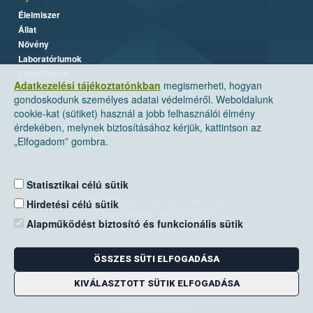
Élelmiszer
Állat
Növény
Laboratóriumok
Labor/Egyéb
Adatkezelési tájékoztatónkban
megismerheti, hogyan
gondoskodunk személyes adatai védelméről. Weboldalunk
cookie-kat (sütiket) használ a jobb felhasználói élmény
érdekében, melynek biztosításához kérjük, kattintson az
„Elfogadom” gombra.
Statisztikai célú sütik
Nemzeti Élelmiszerlánc-biztonsági Hivatal
Hirdetési célú sütik
Cím: 1024 Budapest, Keleti Károly utca. 24.
Alapműködést biztosító és funkcionális sütik
Levelezési cím: 1525 Budapest. Pf. 30.
ÖSSZES SÜTI ELFOGADÁSA
E-mail:
ugyfelszolgalat@nebih.gov.hu
Zöld szám: 06-80/263-244
KIVÁLASZTOTT SÜTIK ELFOGADÁSA
Telefon: 06-1/ 336-9000
Fax: 06-1/336-9479