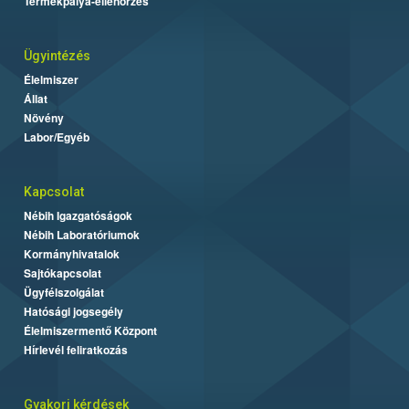
Termékpálya-ellenőrzés
Ügyintézés
Élelmiszer
Állat
Növény
Labor/Egyéb
Kapcsolat
Nébih Igazgatóságok
Nébih Laboratóriumok
Kormányhivatalok
Sajtókapcsolat
Ügyfélszolgálat
Hatósági jogsegély
Élelmiszermentő Központ
Hírlevél feliratkozás
Gyakori kérdések