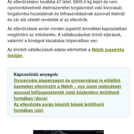
Az ellenőrzéskor továbbá 47 tétel, 5805,4 kg lejárt és nem
nyomonkövethető élelmiszertétel forgalomból való kivonását,
forgalomba hozatalának és felhasználásának azonnali tilalmát
és zár alá vételét rendelték el az ellenőrök.
Az ellenőrzések során minden jogsértő termékkel kapcsolatban
megtörtént az intézkedés. A vállalkozásokat érintő eljárások,
valamint a bírságok kiszabása folyamatban van.
Az érintett vállalkozások adatai elérhetőek a
Nébih jogsértés
listáján
.
Kapcsolódó anyagok:
Gyrosnyárs alapanyagot és gyrosnyársat is előállító
üzemeket ellenőrzött a Nébih – egy üzem működését
azonnal felfüggesztették című közlemény letölthető
formában (docx)
Az ellenőrzés során készült képek letölthető
formában (zip)