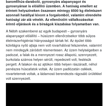
baromfihús-daraboló, gyrosnyárs alapanyagot és
gyrosnyársat is előállító üzemben. A hatóság emellett az
érintett helyszíneken összesen mintegy 8500 kg élelmiszert
azonnali hatállyal kivont a forgalomból, valamint elrendelte
hatósági zár alá vételét. Az ellenőrzött vállalkozásokat
érintő eljárások és a bírságok kiszabása folyamatban van.
A Nébih szakemberei az egyik budapesti – gyrosnyárs
alapanyagot előállító – húsüzem ellenőrzésekor több súlyos
élelmiszerhigiéniai hiányosságot tártak fel. Az épület több
külvilágra nyíló ajtaja nem volt rovarhálóval felszerelve, valamint
nem mindegyik záródott résmentesen. Az üzem helyiségeiben a
padozat, a falak és a mennyezet rossz állapotú, szennyezett,
burkolata számos helyen sérült, repedezett volt, festésük
pergett. A falakon és az ajtókon több helyen rászáradt, néhol
penészes húscafatok voltak. Az üzem padlózatán csikkek,
rovartetemek voltak, a ládamosó berendezés rágcsáló ürülékkel
volt szennyezett.