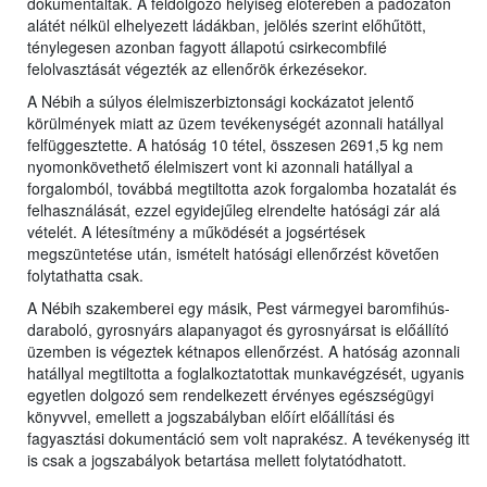
dokumentálták. A feldolgozó helyiség előterében a padozaton
alátét nélkül elhelyezett ládákban, jelölés szerint előhűtött,
ténylegesen azonban fagyott állapotú csirkecombfilé
felolvasztását végezték az ellenőrök érkezésekor.
A Nébih a súlyos élelmiszerbiztonsági kockázatot jelentő
körülmények miatt az üzem tevékenységét azonnali hatállyal
felfüggesztette. A hatóság 10 tétel, összesen 2691,5 kg nem
nyomonkövethető élelmiszert vont ki azonnali hatállyal a
forgalomból, továbbá megtiltotta azok forgalomba hozatalát és
felhasználását, ezzel egyidejűleg elrendelte hatósági zár alá
vételét. A létesítmény a működését a jogsértések
megszüntetése után, ismételt hatósági ellenőrzést követően
folytathatta csak.
A Nébih szakemberei egy másik, Pest vármegyei baromfihús-
daraboló, gyrosnyárs alapanyagot és gyrosnyársat is előállító
üzemben is végeztek kétnapos ellenőrzést. A hatóság azonnali
hatállyal megtiltotta a foglalkoztatottak munkavégzését, ugyanis
egyetlen dolgozó sem rendelkezett érvényes egészségügyi
könyvvel, emellett a jogszabályban előírt előállítási és
fagyasztási dokumentáció sem volt naprakész. A tevékenység itt
is csak a jogszabályok betartása mellett folytatódhatott.