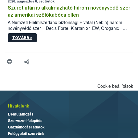
az intenzív felderítést, emellett az intézkedéseket a szlovák
2026. augusztus 6, csütörtök
hatósággal is összehangolják a terjedés megállítása érdekében.
Szüret után is alkalmazható három növényvédő szer
az amerikai szőlőkabóca ellen
A Nemzeti Élelmiszerlánc-biztonsági Hivatal (Nébih) három
növényvédő szer – Decis Forte, Klartan 24 EW, Oroganic –
engedélyokiratát módosította, így azok a szüretet követően,
TOVÁBB >
egészen a vesszőérettség (BBCH 91) stádiumáig
felhasználhatóak a szőlőben. A kiterjesztések célja, hogy a korai
érésű szőlőkben is legyen lehetőség a károsító elleni további
védekezésre. Az Oroganic készítmény kis kiszerelésben kiskerti
felhasználók számára is elérhető és ökológiai termesztésben is
engedélyezett.
Cookie beállítások
Hivatalunk
Bemutatkozás
Szervezeti felépítés
Gazdálkodási adatok
Felügyeleti szervünk