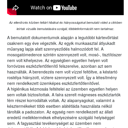
Az ellenőrzés közben feltárt hibákat és hiányosságokat bemutató videó a cikkben
leírtak vizuális bemutatására szolgál, többletinformációt nem tartalmaz.
A bemutatott dokumentumok alapján a legutóbbi kártevőirtást
csaknem egy éve végezték. Az egyik munkaasztal átlyukadt
műanyag lapja alatt szennyeződés halmozódott fel. A
mosogatómedence szintén szennyezett volt, mosó-, tisztítószer
nem volt kihelyezve. Az egységben egyetlen helyen volt
forróvizes eszközfertőtlenítő felszerelve, azonban azt sem
használták. A berendezés nem volt vízzel feltöltve, a késtartó
rostélya hiányzott, víztere szennyezett volt. Így a létesítmény
nem rendelkezett üzemképes eszközfertőtlenítővel.
A higiénikus kézmosás feltételei az üzemben egyetlen helyen
sem voltak biztosítottak. A falra szerelt mágneses eszköztartók
fém részei korrodáltak voltak. Az alapanyagokat, valamint a
késztermékeket több esetben alátétláda használata nélkül
tárolták a padozaton. Az egység nem rendelkezett az állati
eredetű melléktermékek elhelyezésére szolgáló helyiséggel
sem. A fagyasztási tevékenységet az üzemben nem