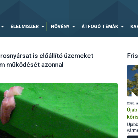
ÉLELMISZER
NÖVÉNY
ÁTFOGÓ TÉMÁK
KA
rosnyársat is előállító üzemeket
Fris
zem működését azonnal
2026. 
Újab
kőri
Újabb
várme
Élelm