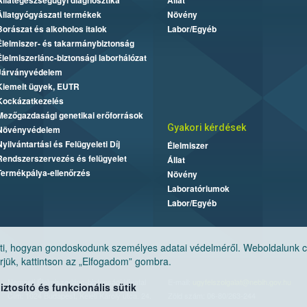
Állategészségügyi diagnosztika
Állat
Állatgyógyászati termékek
Növény
Borászat és alkoholos italok
Labor/Egyéb
Élelmiszer- és takarmánybiztonság
Élelmiszerlánc-biztonsági laborhálózat
Járványvédelem
Kiemelt ügyek, EUTR
Kockázatkezelés
Mezőgazdasági genetikai erőforrások
Gyakori kérdések
Növényvédelem
Nyilvántartási és Felügyeleti Díj
Élelmiszer
Rendszerszervezés és felügyelet
Állat
Termékpálya-ellenőrzés
Növény
Laboratóriumok
Labor/Egyéb
, hogyan gondoskodunk személyes adatai védelméről. Weboldalunk cook
jük, kattintson az „Elfogadom” gombra.
Nemzeti Élelmiszerlánc-biztonsági Hivatal
E-mail:
ugyfelszolgalat@nebih.gov.hu
tosító és funkcionális sütik
Cím: 1024 Budapest, Keleti Károly utca. 24.
Zöld szám: 06-80/263-244