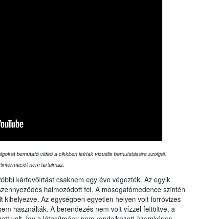
ágokat bemutató videó a cikkben leírtak vizuális bemutatására szolgál,
etinformációt nem tartalmaz.
óbbi kártevőirtást csaknem egy éve végezték. Az egyik
 szennyeződés halmozódott fel. A mosogatómedence szintén
lt kihelyezve. Az egységben egyetlen helyen volt forróvizes
sem használták. A berendezés nem volt vízzel feltöltve, a
ezett volt. Így a létesítmény nem rendelkezett üzemképes