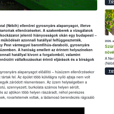
TO
kőris
jelen
talál
azono
folyta
tal (Nébih) ellenőrei gyrosnyárs alapanyagot, illetve
intéz
tartottak ellenőrzéseket. A szakemberek a vizsgálatok
össze
gi kockázatot jelentő hiányosságok okán egy budapesti –
érdek
 működését azonnali hatállyal felfüggesztették.
2026. 
y Pest vármegyei baromfihús-daraboló, gyrosnyárs
Szür
 üzemben. A hatóság emellett az érintett helyszíneken
növé
nnali hatállyal kivont a forgalomból, valamint
szől
A Nem
lenőrzött vállalkozásokat érintő eljárások és a bírságok
(Nébi
Klart
TO
yrosnyárs alapanyagot előállító – húsüzem ellenőrzésekor
módos
tártak fel. Az épület több külvilágra nyíló ajtaja nem volt
egész
degyik záródott résmentesen. Az üzem helyiségeiben a
felha
otú, szennyezett, burkolata számos helyen sérült,
célja
lehet
n és az ajtókon több helyen rászáradt, néhol penészes
Az Or
kek, rovartetemek voltak, a ládamosó berendezés rágcsáló
felha
terme