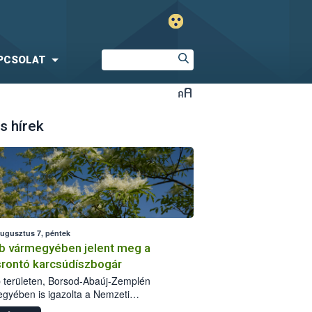
PCSOLAT
s hírek
augusztus 7, péntek
b vármegyében jelent meg a
srontó karcsúdíszbogár
 területen, Borsod-Abaúj-Zemplén
gyében is igazolta a Nemzeti
iszerlánc-biztonsági Hivatal (Nébih) a