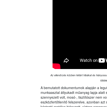
Az ellenőrzés közben feltárt hibákat és hiányoss
többl
A bemutatott dokumentumok alapján a legut
munkaasztal átlyukadt műanyag lapja alatt
szennyezett volt, mosó-, tisztítószer nem vo
eszközfertőtlenítő felszerelve, azonban azt 
késtartó rostélya hiányzott, víztere szenny