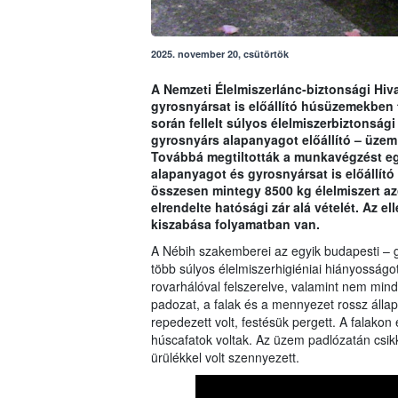
2025. november 20, csütörtök
A Nemzeti Élelmiszerlánc-biztonsági Hiva
gyrosnyársat is előállító húsüzemekben 
során fellelt súlyos élelmiszerbiztonsá
gyrosnyárs alapanyagot előállító – üzem
Továbbá megtiltották a munkavégzést eg
alapanyagot és gyrosnyársat is előállító
összesen mintegy 8500 kg élelmiszert azo
elrendelte hatósági zár alá vételét. Az el
kiszabása folyamatban van.
A Nébih szakemberei az egyik budapesti – g
több súlyos élelmiszerhigiéniai hiányosságot 
rovarhálóval felszerelve, valamint nem min
padozat, a falak és a mennyezet rossz állap
repedezett volt, festésük pergett. A falako
húscafatok voltak. Az üzem padlózatán csik
ürülékkel volt szennyezett.