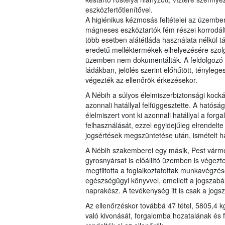
eszközfertőtlenítővel.
A higiénikus kézmosás feltételei az üzemben 
mágneses eszköztartók fém részei korrodált
több esetben alátétláda használata nélkül t
eredetű melléktermékek elhelyezésére szolg
üzemben nem dokumentálták. A feldolgozó he
ládákban, jelölés szerint előhűtött, tényleg
végezték az ellenőrök érkezésekor.
A Nébih a súlyos élelmiszerbiztonsági kock
azonnali hatállyal felfüggesztette. A ható
élelmiszert vont ki azonnali hatállyal a for
felhasználását, ezzel egyidejűleg elrendelte
jogsértések megszüntetése után, ismételt ha
A Nébih szakemberei egy másik, Pest várme
gyrosnyársat is előállító üzemben is végezte
megtiltotta a foglalkoztatottak munkavégzé
egészségügyi könyvvel, emellett a jogszabál
naprakész. A tevékenység itt is csak a jogsz
Az ellenőrzéskor továbbá 47 tétel, 5805,4 k
való kivonását, forgalomba hozatalának és f