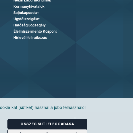
Nébih Laboratóriumok
Kormányhivatalok
Sajtókapcsolat
Ügyfélszolgálat
Hatósági jogsegély
Élelmiszermentő Központ
Hírlevél feliratkozás
ie-kat (sütiket) használ a jobb felhasználói
ÖSSZES SÜTI ELFOGADÁSA