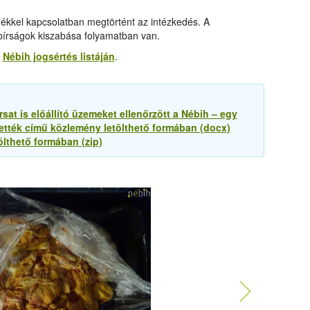
ékkel kapcsolatban megtörtént az intézkedés. A
a bírságok kiszabása folyamatban van.
a
Nébih jogsértés listáján
.
at is előállító üzemeket ellenőrzött a Nébih – egy
tték című közlemény letölthető formában (docx)
ölthető formában (zip)