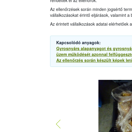
rendelték el az ellenőrök.
Az ellenőrzések során minden jogsértő term
vállalkozásokat érintő eljárások, valamint 
Az érintett vállalkozások adatai elérhetőek 
Kapcsolódó anyagok:
Gyrosnyárs alapanyagot és gyrosnyárs
üzem működését azonnal felfüggeszte
Az ellenőrzés során készült képek let