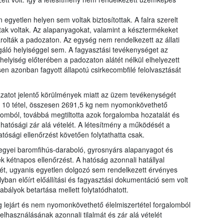
egyetlen helyen sem voltak biztosítottak. A falra szerelt
ak voltak. Az alapanyagokat, valamint a késztermékeket
árolták a padozaton. Az egység nem rendelkezett az állati
áló helyiséggel sem. A fagyasztási tevékenységet az
lyiség előterében a padozaton alátét nélkül elhelyezett
esen azonban fagyott állapotú csirkecombfilé felolvasztását
ázatot jelentő körülmények miatt az üzem tevékenységét
ság 10 tétel, összesen 2691,5 kg nem nyomonkövethető
galomból, továbbá megtiltotta azok forgalomba hozatalát és
 hatósági zár alá vételét. A létesítmény a működését a
tósági ellenőrzést követően folytathatta csak.
gyei baromfihús-daraboló, gyrosnyárs alapanyagot és
k kétnapos ellenőrzést. A hatóság azonnali hatállyal
sét, ugyanis egyetlen dolgozó sem rendelkezett érvényes
yban előírt előállítási és fagyasztási dokumentáció sem volt
abályok betartása mellett folytatódhatott.
g lejárt és nem nyomonkövethető élelmiszertétel forgalomból
elhasználásának azonnali tilalmát és zár alá vételét