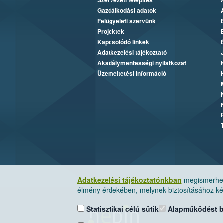
Szervezeti felépítés
Gazdálkodási adatok
Felügyeleti szervünk
Projektek
Kapcsolódó linkek
Adatkezelési tájékoztató
Akadálymentességi nyilatkozat
Üzemeltetési információ
Adatkezelési tájékoztatónkban
megismerheti
élmény érdekében, melynek biztosításához kér
Statisztikai célú sütik
Alapműködést biz