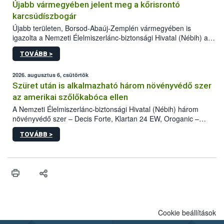
Újabb vármegyében jelent meg a kőrisrontó
karcsúdíszbogár
Újabb területen, Borsod-Abaúj-Zemplén vármegyében is
igazolta a Nemzeti Élelmiszerlánc-biztonsági Hivatal (Nébih) a
kőrisrontó karcsúdíszbogár (Agrilus planipennis) jelenlétét. A
TOVÁBB >
kártevőt nem csak színcsapdában találták meg, de már fertőzött
fában is azonosították. A növényvédelmi szakemberek folytatják
az intenzív felderítést, emellett az intézkedéseket a szlovák
2026. augusztus 6, csütörtök
hatósággal is összehangolják a terjedés megállítása érdekében.
Szüret után is alkalmazható három növényvédő szer
az amerikai szőlőkabóca ellen
A Nemzeti Élelmiszerlánc-biztonsági Hivatal (Nébih) három
növényvédő szer – Decis Forte, Klartan 24 EW, Oroganic –
engedélyokiratát módosította, így azok a szüretet követően,
TOVÁBB >
egészen a vesszőérettség (BBCH 91) stádiumáig
felhasználhatóak a szőlőben. A kiterjesztések célja, hogy a korai
érésű szőlőkben is legyen lehetőség a károsító elleni további
védekezésre. Az Oroganic készítmény kis kiszerelésben kiskerti
felhasználók számára is elérhető és ökológiai termesztésben is
engedélyezett.
Cookie beállítások