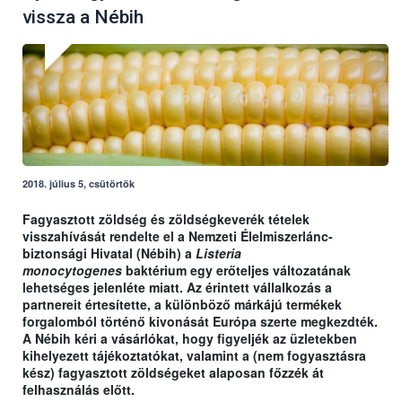
vissza a Nébih
2018. július 5, csütörtök
Fagyasztott zöldség és zöldségkeverék tételek
visszahívását rendelte el a Nemzeti Élelmiszerlánc-
biztonsági Hivatal (Nébih) a
Listeria
monocytogenes
baktérium egy erőteljes változatának
lehetséges jelenléte miatt. Az érintett vállalkozás a
partnereit értesítette, a különböző márkájú termékek
forgalomból történő kivonását Európa szerte megkezdték.
A Nébih kéri a vásárlókat, hogy figyeljék az üzletekben
kihelyezett tájékoztatókat, valamint a (nem fogyasztásra
kész) fagyasztott zöldségeket alaposan főzzék át
felhasználás előtt.