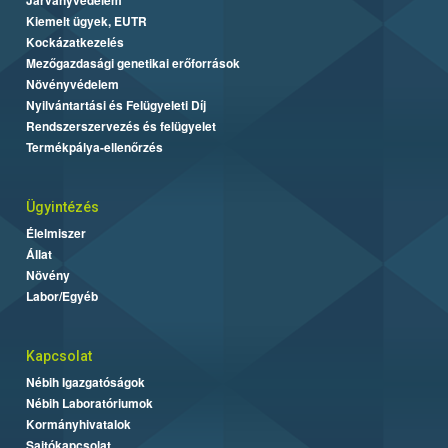
Kiemelt ügyek, EUTR
Kockázatkezelés
Mezőgazdasági genetikai erőforrások
Növényvédelem
Nyilvántartási és Felügyeleti Díj
Rendszerszervezés és felügyelet
Termékpálya-ellenőrzés
Ügyintézés
Élelmiszer
Állat
Növény
Labor/Egyéb
Kapcsolat
Nébih Igazgatóságok
Nébih Laboratóriumok
Kormányhivatalok
Sajtókapcsolat