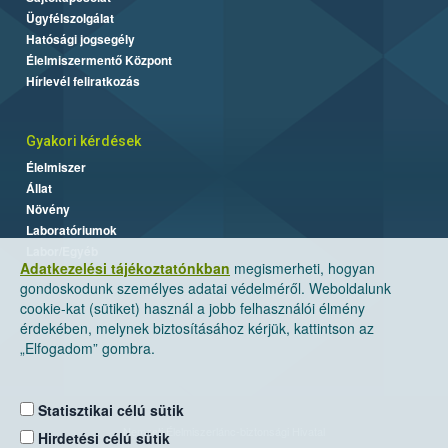
Ügyfélszolgálat
Hatósági jogsegély
Élelmiszermentő Központ
Hírlevél feliratkozás
Gyakori kérdések
Élelmiszer
Állat
Növény
Laboratóriumok
Labor/Egyéb
Adatkezelési tájékoztatónkban
megismerheti, hogyan
gondoskodunk személyes adatai védelméről. Weboldalunk
cookie-kat (sütiket) használ a jobb felhasználói élmény
érdekében, melynek biztosításához kérjük, kattintson az
„Elfogadom” gombra.
Statisztikai célú sütik
Nemzeti Élelmiszerlánc-biztonsági Hivatal
Hirdetési célú sütik