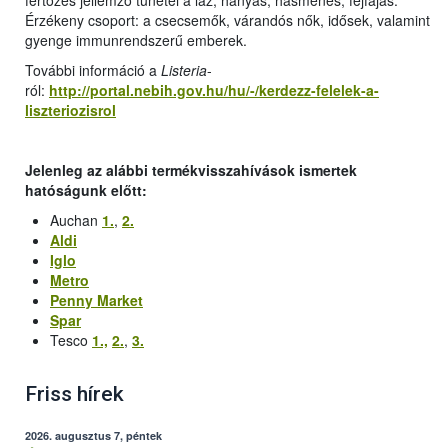
fertőzés jellemző tünetei a láz, hányás, hasmenés, fejfájás.
Érzékeny csoport: a csecsemők, várandós nők, idősek, valamint
gyenge immunrendszerű emberek.
További információ a
Listeria
-
ról:
http://portal.nebih.gov.hu/hu/-/kerdezz-felelek-a-
liszteriozisrol
Jelenleg az alábbi termékvisszahívások ismertek
hatóságunk előtt:
Auchan
1.
,
2.
Aldi
Iglo
Metro
Penny Market
Spar
Tesco
1.,
2.
,
3.
Friss hírek
2026. augusztus 7, péntek