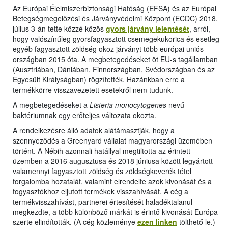
Az Európai Élelmiszerbiztonsági Hatóság (EFSA) és az Európai
Betegségmegelőzési és Járványvédelmi Központ (ECDC) 2018.
július 3-án tette közzé közös
gyors járvány jelentését
, arról,
hogy valószínűleg gyorsfagyasztott csemegekukorica és esetleg
egyéb fagyasztott zöldség okoz járványt több európai uniós
országban 2015 óta. A megbetegedéseket öt EU-s tagállamban
(Ausztriában, Dániában, Finnországban, Svédországban és az
Egyesült Királyságban) rögzítették. Hazánkban erre a
termékkörre visszavezetett esetekről nem tudunk.
A megbetegedéseket a
Listeria monocytogenes
nevű
baktériumnak egy erőteljes változata okozta.
A rendelkezésre álló adatok alátámasztják, hogy a
szennyeződés a Greenyard vállalat magyarországi üzemében
történt. A Nébih azonnali hatállyal megtiltotta az érintett
üzemben a 2016 augusztusa és 2018 júniusa között legyártott
valamennyi fagyasztott zöldség és zöldségkeverék tétel
forgalomba hozatalát, valamint elrendelte azok kivonását és a
fogyasztókhoz eljutott termékek visszahívását. A cég a
termékvisszahívást, partnerei értesítését haladéktalanul
megkezdte, a több különböző márkát is érintő kivonását Európa
szerte elindították. (A cég közleménye
ezen linken
tölthető le.)