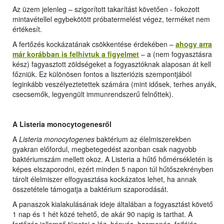
Az üzem jelenleg – szigorított takarítást követően - fokozott
mintavétellel egybekötött próbatermelést végez, terméket nem
értékesít.
A fertőzés kockázatának csökkentése érdekében –
ahogy arra
már korábban is felhívtuk a figyelmet
– a (nem fogyasztásra
kész) fagyasztott zöldségeket a fogyasztóknak alaposan át kell
főzniük. Ez különösen fontos a liszteriózis szempontjából
leginkább veszélyeztetettek számára (mint idősek, terhes anyák,
csecsemők, legyengült immunrendszerű felnőttek).
A Listeria monocytogenesről
A
Listeria monocytogenes
baktérium az élelmiszerekben
gyakran előfordul, megbetegedést azonban csak nagyobb
baktériumszám mellett okoz. A Listeria a hűtő hőmérsékletén is
képes elszaporodni, ezért minden 5 napon túl hűtőszekrényben
tárolt élelmiszer elfogyasztása kockázatos lehet, ha annak
összetétele támogatja a baktérium szaporodását.
A panaszok kialakulásának ideje általában a fogyasztást követő
1 nap és 1 hét közé tehető, de akár 90 napig is tarthat. A