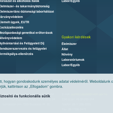
Borászat és alkoholos italok
Labor/Egyéb
Élelmiszer- és takarmánybiztonság
Élelmiszerlánc-biztonsági laborhálózat
Járványvédelem
Kiemelt ügyek, EUTR
Kockázatkezelés
Mezőgazdasági genetikai erőforrások
Gyakori kérdések
Növényvédelem
Nyilvántartási és Felügyeleti Díj
Élelmiszer
Rendszerszervezés és felügyelet
Állat
Termékpálya-ellenőrzés
Növény
Laboratóriumok
Labor/Egyéb
, hogyan gondoskodunk személyes adatai védelméről. Weboldalunk cook
jük, kattintson az „Elfogadom” gombra.
Nemzeti Élelmiszerlánc-biztonsági Hivatal
E-mail:
ugyfelszolgalat@nebih.gov.hu
tosító és funkcionális sütik
Cím: 1024 Budapest, Keleti Károly utca. 24.
Zöld szám: 06-80/263-244
Levelezési cím: 1525 Budapest. Pf. 30.
Telefon: 06-1/ 336-9000
Fax: 06-1/336-9479