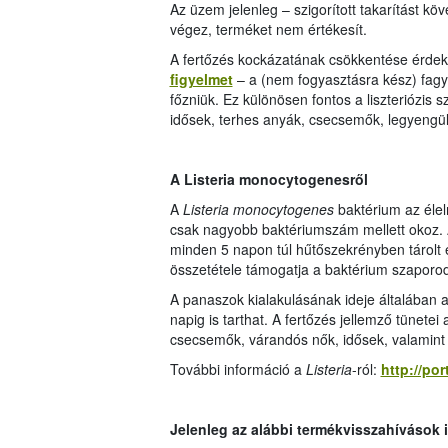
Az üzem jelenleg – szigorított takarítást kö
végez, terméket nem értékesít.
A fertőzés kockázatának csökkentése érde
figyelmet
– a (nem fogyasztásra kész) fagya
főzniük. Ez különösen fontos a liszteriózis
idősek, terhes anyák, csecsemők, legyengül
A Listeria monocytogenesről
A
Listeria monocytogenes
baktérium az éle
csak nagyobb baktériumszám mellett okoz. A
minden 5 napon túl hűtőszekrényben tárolt 
összetétele támogatja a baktérium szaporo
A panaszok kialakulásának ideje általában a
napig is tarthat. A fertőzés jellemző tünetei
csecsemők, várandós nők, idősek, valamin
További információ a
Listeria
-ról:
http://por
Jelenleg az alábbi termékvisszahívások 