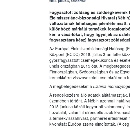
2018. július 5, csütörtök
Fagyasztott zöldség és zöldségkeverék té
Élelmiszerlánc-biztonsági Hivatal (Nébih
változatának lehetséges jelenléte miatt. Az
különböző márkájú termékek forgalomból
kéri a vásárlókat, hogy figyeljék az üzle
fogyasztásra kész) fagyasztott zöldségek
Az Európai Élelmiszerbiztonsági Hatóság (
Központ (ECDC) 2018. július 3-án tette kö
gyorsfagyasztott csemegekukorica és esetle
uniós országban 2015 óta. A megbetegedés
Finnországban, Svédországban és az Egyesü
termékkörre visszavezetett esetekről nem t
A megbetegedéseket a
Listeria monocytog
A rendelkezésre álló adatok alátámasztják,
üzemében történt. A Nébih azonnali hatállya
2018 júniusa között legyártott valamennyi f
hozatalát, valamint elrendelte azok kivonás
a termékvisszahívást, partnerei értesítését
kivonását Európa szerte elindították. (A c