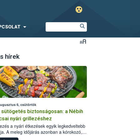
PCSOLAT
s hírek
augusztus 6, csütörtök
i sütögetés biztonságosan: a Nébih
csai nyári grillezéshez
llezés a nyári étkezések egyik legkedveltebb
ja. A meleg időjárás azonban a kórokozó,
st okozó baktériumok gyorsabb