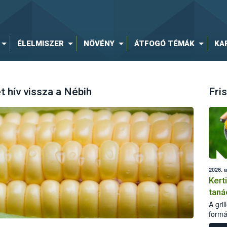
ÉLELMISZER
NÖVÉNY
ÁTFOGÓ TÉMÁK
KA
 hív vissza a Nébih
Fris
2026. 
Kert
taná
A gri
formá
romlá