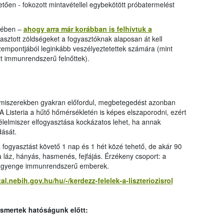
vetően - fokozott mintavétellel egybekötött próbatermelést
kében –
ahogy arra már korábban is felhívtuk a
sztott zöldségeket a fogyasztóknak alaposan át kell
 szempontjából leginkább veszélyeztetettek számára (mint
t immunrendszerű felnőttek).
lmiszerekben gyakran előfordul, megbetegedést azonban
 Listeria a hűtő hőmérsékletén is képes elszaporodni, ezért
élelmiszer elfogyasztása kockázatos lehet, ha annak
dását.
 fogyasztást követő 1 nap és 1 hét közé tehető, de akár 90
 a láz, hányás, hasmenés, fejfájás. Érzékeny csoport: a
t gyenge immunrendszerű emberek.
tal.nebih.gov.hu/hu/-/kerdezz-felelek-a-liszteriozisrol
ismertek hatóságunk előtt: