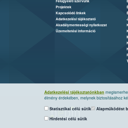
Felügyeleti szervünk
Projektek
Kapcsolódó linkek
Adatkezelési tájékoztató
Akadálymentességi nyilatkozat
Üzemeltetési információ
Adatkezelési tájékoztatónkban
megismerheti
élmény érdekében, melynek biztosításához kér
Statisztikai célú sütik
Alapműködést biz
Hirdetési célú sütik