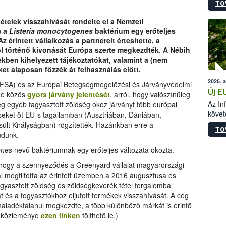
TO
szapo
sütög
telek visszahívását rendelte el a Nemzeti
techni
) a
Listeria monocytogenes
baktérium egy erőteljes
alapa
 érintett vállalkozás a partnereit értesítette, a
higié
 történő kivonását Európa szerte megkezdték. A Nébih
hőkez
tekben kihelyezett tájékoztatókat, valamint a (nem
tárol
et alaposan főzzék át felhasználás előtt.
Hivat
2026. 
a biz
EFSA) és az Európai Betegségmegelőzési és Járványvédelmi
Új E
zzé közös
gyors járvány jelentését
, arról, hogy valószínűleg
Az In
g egyéb fagyasztott zöldség okoz járványt több európai
követ
eket öt EU-s tagállamban (Ausztriában, Dániában,
szere
lt Királyságban) rögzítették. Hazánkban erre a
TO
udunk.
enes
nevű baktériumnak egy erőteljes változata okozta.
 hogy a szennyeződés a Greenyard vállalat magyarországi
l megtiltotta az érintett üzemben a 2016 augusztusa és
agyasztott zöldség és zöldségkeverék tétel forgalomba
át és a fogyasztókhoz eljutott termékek visszahívását. A cég
 haladéktalanul megkezdte, a több különböző márkát is érintő
ég közleménye
ezen linken
tölthető le.)