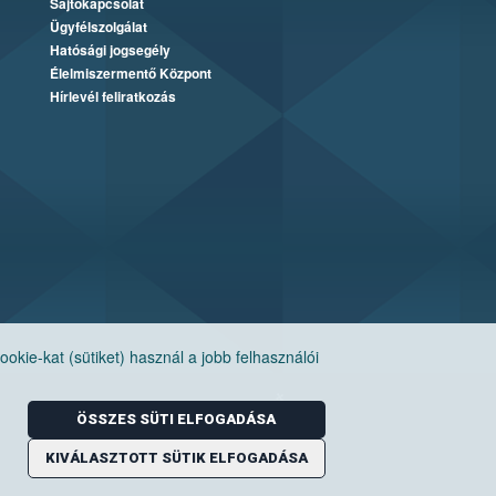
Sajtókapcsolat
Ügyfélszolgálat
Hatósági jogsegély
Élelmiszermentő Központ
Hírlevél feliratkozás
ie-kat (sütiket) használ a jobb felhasználói
ÖSSZES SÜTI ELFOGADÁSA
KIVÁLASZTOTT SÜTIK ELFOGADÁSA