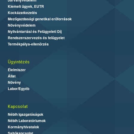
Kiemelt ügyek, EUTR
Kockázatkezelés
Mezőgazdasági genetikai erőforrások
Növényvédelem
Nyilvántartási és Felügyeleti Díj
Rendszerszervezés és felügyelet
Termékpálya-ellenőrzés
Ügyintézés
Élelmiszer
Állat
Növény
Labor/Egyéb
Kapcsolat
Nébih Igazgatóságok
Nébih Laboratóriumok
Kormányhivatalok
Sajtókapcsolat