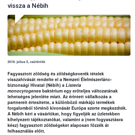
vissza a Nébih
2018. július 5, csütörtök
Fagyasztott zöldség és zöldségkeverék tételek
visszahívását rendelte el a Nemzeti Élelmiszerlánc-
biztonsági Hivatal (Nébih) a
Listeria
monocytogenes
baktérium egy erőteljes változatának
lehetséges jelenléte miatt. Az érintett vállalkozás a
partnereit értesítette, a különböző márkájú termékek
forgalomból történő kivonását Európa szerte megkezdték.
A Nébih kéri a vásárlókat, hogy figyeljék az üzletekben
kihelyezett tájékoztatókat, valamint a (nem fogyasztásra
kész) fagyasztott zöldségeket alaposan főzzék át
felhasználás előtt.