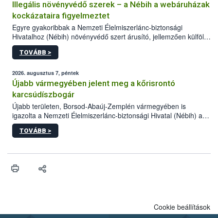
Illegális növényvédő szerek – a Nébih a webáruházak
kockázataira figyelmeztet
Egyre gyakoribbak a Nemzeti Élelmiszerlánc-biztonsági
Hivatalhoz (Nébih) növényvédő szert árusító, jellemzően külföldi
honlapok kapcsán érkező bejelentések. Emellett az ilyen
TOVÁBB >
termékeket kínáló kéretlen online reklámok mennyisége is
számottevően megnövekedett az elmúlt időszakban. A Nébih
összegyűjtötte az illegális növényvédő szerek kapcsán
2026. augusztus 7, péntek
előforduló árulkodó jeleket, valamint a webáruházakból való
Újabb vármegyében jelent meg a kőrisrontó
vásárlás kockázatait.
karcsúdíszbogár
Újabb területen, Borsod-Abaúj-Zemplén vármegyében is
igazolta a Nemzeti Élelmiszerlánc-biztonsági Hivatal (Nébih) a
kőrisrontó karcsúdíszbogár (Agrilus planipennis) jelenlétét. A
TOVÁBB >
kártevőt nem csak színcsapdában találták meg, de már fertőzött
fában is azonosították. A növényvédelmi szakemberek folytatják
az intenzív felderítést, emellett az intézkedéseket a szlovák
hatósággal is összehangolják a terjedés megállítása érdekében.
Cookie beállítások