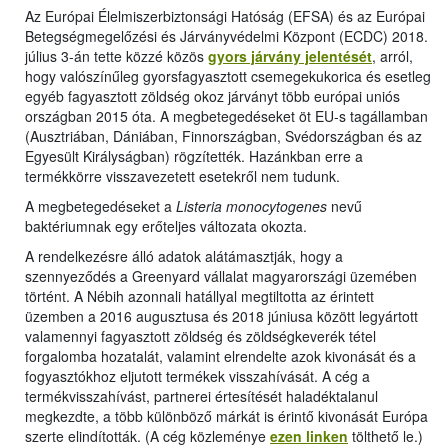
Az Európai Élelmiszerbiztonsági Hatóság (EFSA) és az Európai
Betegségmegelőzési és Járványvédelmi Központ (ECDC) 2018.
július 3-án tette közzé közös
gyors járvány jelentését
, arról,
hogy valószínűleg gyorsfagyasztott csemegekukorica és esetleg
egyéb fagyasztott zöldség okoz járványt több európai uniós
országban 2015 óta. A megbetegedéseket öt EU-s tagállamban
(Ausztriában, Dániában, Finnországban, Svédországban és az
Egyesült Királyságban) rögzítették. Hazánkban erre a
termékkörre visszavezetett esetekről nem tudunk.
A megbetegedéseket a
Listeria monocytogenes
nevű
baktériumnak egy erőteljes változata okozta.
A rendelkezésre álló adatok alátámasztják, hogy a
szennyeződés a Greenyard vállalat magyarországi üzemében
történt. A Nébih azonnali hatállyal megtiltotta az érintett
üzemben a 2016 augusztusa és 2018 júniusa között legyártott
valamennyi fagyasztott zöldség és zöldségkeverék tétel
forgalomba hozatalát, valamint elrendelte azok kivonását és a
fogyasztókhoz eljutott termékek visszahívását. A cég a
termékvisszahívást, partnerei értesítését haladéktalanul
megkezdte, a több különböző márkát is érintő kivonását Európa
szerte elindították. (A cég közleménye
ezen linken
tölthető le.)