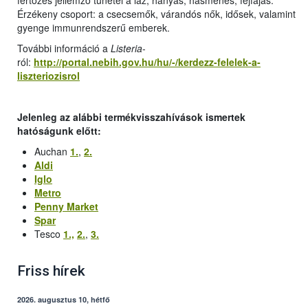
fertőzés jellemző tünetei a láz, hányás, hasmenés, fejfájás.
Érzékeny csoport: a csecsemők, várandós nők, idősek, valamint
gyenge immunrendszerű emberek.
További információ a
Listeria
-
ról:
http://portal.nebih.gov.hu/hu/-/kerdezz-felelek-a-
liszteriozisrol
Jelenleg az alábbi termékvisszahívások ismertek
hatóságunk előtt:
Auchan
1.
,
2.
Aldi
Iglo
Metro
Penny Market
Spar
Tesco
1.,
2.
,
3.
Friss hírek
2026. augusztus 10, hétfő