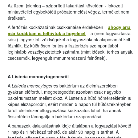
Az üzem jelenleg – szigorított takarítást követően - fokozott
mintavétellel egybekötött próbatermelést végez, terméket nem
értékesít.
A fertőzés kockázatának csökkentése érdekében –
ahogy arra
már korábban is felhívtuk a figyelmet
– a (nem fogyasztásra
kész) fagyasztott zöldségeket a fogyasztóknak alaposan át kell
főzniük. Ez különösen fontos a liszteriózis szempontjából
leginkább veszélyeztetettek számára (mint idősek, terhes anyák,
csecsemők, legyengült immunrendszerű felnőttek).
A Listeria monocytogenesről
A
Listeria monocytogenes
baktérium az élelmiszerekben
gyakran előfordul, megbetegedést azonban csak nagyobb
baktériumszám mellett okoz. A Listeria a hűtő hőmérsékletén is
képes elszaporodni, ezért minden 5 napon túl hűtőszekrényben
tárolt élelmiszer elfogyasztása kockázatos lehet, ha annak
összetétele támogatja a baktérium szaporodását.
A panaszok kialakulásának ideje általában a fogyasztást követő
1 nap és 1 hét közé tehető, de akár 90 napig is tarthat. A