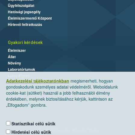
Ügyfélszolgálat
Hatósági jogsegély
Élelmiszermentő Központ
Hírlevél feliratkozás
Gyakori kérdések
Élelmiszer
Állat
Növény
Laboratóriumok
Labor/Egyéb
Adatkezelési tájékoztatónkban
megismerheti, hogyan
gondoskodunk személyes adatai védelméről. Weboldalunk
cookie-kat (sütiket) használ a jobb felhasználói élmény
érdekében, melynek biztosításához kérjük, kattintson az
„Elfogadom” gombra.
Statisztikai célú sütik
Nemzeti Élelmiszerlánc-biztonsági Hivatal
Hirdetési célú sütik