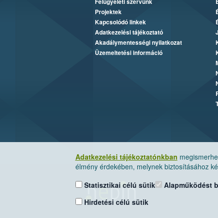
Felügyeleti szervünk
Projektek
Kapcsolódó linkek
Adatkezelési tájékoztató
Akadálymentességi nyilatkozat
Üzemeltetési információ
Adatkezelési tájékoztatónkban
megismerheti
élmény érdekében, melynek biztosításához kér
Statisztikai célú sütik
Alapműködést biz
Hirdetési célú sütik