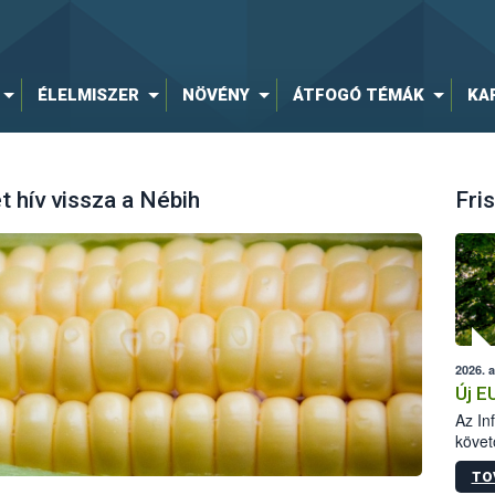
ÉLELMISZER
NÖVÉNY
ÁTFOGÓ TÉMÁK
KA
 hív vissza a Nébih
Fris
2026. 
Új E
Az In
követ
szere
TO