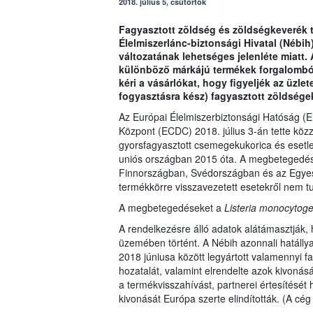
2018. július 5, csütörtök
Fagyasztott zöldség és zöldségkeverék té
Élelmiszerlánc-biztonsági Hivatal (Nébih
változatának lehetséges jelenléte miatt. Az
különböző márkájú termékek forgalomból
kéri a vásárlókat, hogy figyeljék az üzle
fogyasztásra kész) fagyasztott zöldségek
Az Európai Élelmiszerbiztonsági Hatóság (
Központ (ECDC) 2018. július 3-án tette kö
gyorsfagyasztott csemegekukorica és esetle
uniós országban 2015 óta. A megbetegedés
Finnországban, Svédországban és az Egyesü
termékkörre visszavezetett esetekről nem t
A megbetegedéseket a
Listeria monocytog
A rendelkezésre álló adatok alátámasztják,
üzemében történt. A Nébih azonnali hatállya
2018 júniusa között legyártott valamennyi f
hozatalát, valamint elrendelte azok kivonás
a termékvisszahívást, partnerei értesítését
kivonását Európa szerte elindították. (A c