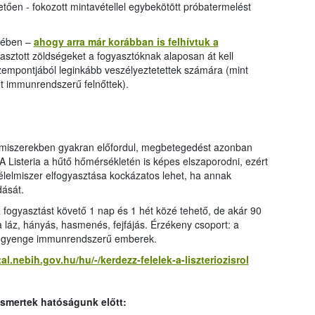
vetően - fokozott mintavétellel egybekötött próbatermelést
kében –
ahogy arra már korábban is felhívtuk a
sztott zöldségeket a fogyasztóknak alaposan át kell
 szempontjából leginkább veszélyeztetettek számára (mint
t immunrendszerű felnőttek).
lmiszerekben gyakran előfordul, megbetegedést azonban
 Listeria a hűtő hőmérsékletén is képes elszaporodni, ezért
élelmiszer elfogyasztása kockázatos lehet, ha annak
dását.
 fogyasztást követő 1 nap és 1 hét közé tehető, de akár 90
 a láz, hányás, hasmenés, fejfájás. Érzékeny csoport: a
t gyenge immunrendszerű emberek.
tal.nebih.gov.hu/hu/-/kerdezz-felelek-a-liszteriozisrol
ismertek hatóságunk előtt: