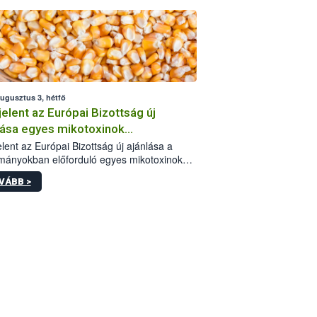
augusztus 3, hétfő
elent az Európai Bizottság új
lása egyes mikotoxinok
rmányokban való jelenlétéről
lent az Európai Bizottság új ajánlása a
mányokban előforduló egyes mikotoxinokkal
olatban. A dokumentum 2027-től új
VÁBB >
értékek alkalmazását írja elő, és a jelenleg
yos uniós ajánlások helyébe lép.