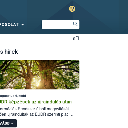
PCSOLAT
s hírek
augusztus 4, kedd
UDR képzések az újraindulás után
formációs Rendszer újbóli megnyitását
ően újraindultak az EUDR szerinti piaci
plőknek szóló online képzések.
VÁBB >