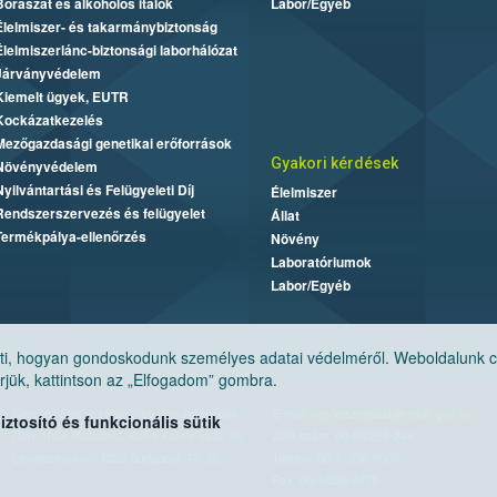
Borászat és alkoholos italok
Labor/Egyéb
Élelmiszer- és takarmánybiztonság
Élelmiszerlánc-biztonsági laborhálózat
Járványvédelem
Kiemelt ügyek, EUTR
Kockázatkezelés
Mezőgazdasági genetikai erőforrások
Gyakori kérdések
Növényvédelem
Nyilvántartási és Felügyeleti Díj
Élelmiszer
Rendszerszervezés és felügyelet
Állat
Termékpálya-ellenőrzés
Növény
Laboratóriumok
Labor/Egyéb
, hogyan gondoskodunk személyes adatai védelméről. Weboldalunk cook
jük, kattintson az „Elfogadom” gombra.
Nemzeti Élelmiszerlánc-biztonsági Hivatal
E-mail:
ugyfelszolgalat@nebih.gov.hu
tosító és funkcionális sütik
Cím: 1024 Budapest, Keleti Károly utca. 24.
Zöld szám: 06-80/263-244
Levelezési cím: 1525 Budapest. Pf. 30.
Telefon: 06-1/ 336-9000
Fax: 06-1/336-9479