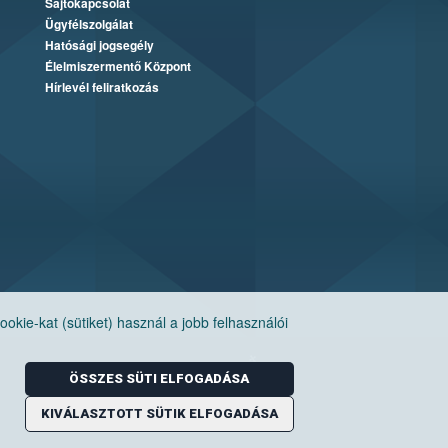
Sajtókapcsolat
Ügyfélszolgálat
Hatósági jogsegély
Élelmiszermentő Központ
Hírlevél feliratkozás
ie-kat (sütiket) használ a jobb felhasználói
ÖSSZES SÜTI ELFOGADÁSA
KIVÁLASZTOTT SÜTIK ELFOGADÁSA