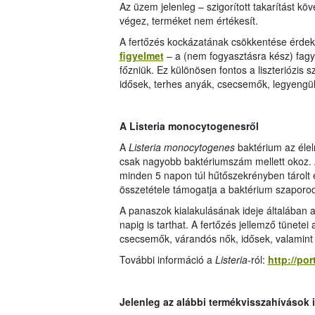
Az üzem jelenleg – szigorított takarítást kö
végez, terméket nem értékesít.
A fertőzés kockázatának csökkentése érde
figyelmet
– a (nem fogyasztásra kész) fagya
főzniük. Ez különösen fontos a liszteriózis
idősek, terhes anyák, csecsemők, legyengül
A Listeria monocytogenesről
A
Listeria monocytogenes
baktérium az éle
csak nagyobb baktériumszám mellett okoz. A
minden 5 napon túl hűtőszekrényben tárolt 
összetétele támogatja a baktérium szaporo
A panaszok kialakulásának ideje általában a
napig is tarthat. A fertőzés jellemző tünetei
csecsemők, várandós nők, idősek, valamin
További információ a
Listeria
-ról:
http://por
Jelenleg az alábbi termékvisszahívások 