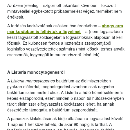
Az üzem jelenleg – szigorított takarítást követően - fokozott
mintavétellel egybekötött próbatermelést végez, terméket nem
értékesít.
A fertőzés kockázatának csökkentése érdekében –
ahogy arra
már korábban is felhívtuk a figyelmet
– a (nem fogyasztásra
kész) fagyasztott zöldségeket a fogyasztóknak alaposan át kell
főzniük. Ez különösen fontos a liszteriózis szempontjából
leginkább veszélyeztetettek számára (mint idősek, terhes anyák,
csecsemők, legyengült immunrendszerű felnőttek).
A Listeria monocytogenesről
A
Listeria monocytogenes
baktérium az élelmiszerekben
gyakran előfordul, megbetegedést azonban csak nagyobb
baktériumszám mellett okoz. A Listeria a hűtő hőmérsékletén is
képes elszaporodni, ezért minden 5 napon túl hűtőszekrényben
tárolt élelmiszer elfogyasztása kockázatos lehet, ha annak
összetétele támogatja a baktérium szaporodását.
A panaszok kialakulásának ideje általában a fogyasztást követő
1 nap és 1 hét közé tehető, de akár 90 napig is tarthat. A