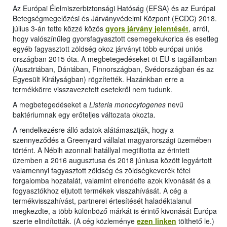
Az Európai Élelmiszerbiztonsági Hatóság (EFSA) és az Európai
Betegségmegelőzési és Járványvédelmi Központ (ECDC) 2018.
július 3-án tette közzé közös
gyors járvány jelentését
, arról,
hogy valószínűleg gyorsfagyasztott csemegekukorica és esetleg
egyéb fagyasztott zöldség okoz járványt több európai uniós
országban 2015 óta. A megbetegedéseket öt EU-s tagállamban
(Ausztriában, Dániában, Finnországban, Svédországban és az
Egyesült Királyságban) rögzítették. Hazánkban erre a
termékkörre visszavezetett esetekről nem tudunk.
A megbetegedéseket a
Listeria monocytogenes
nevű
baktériumnak egy erőteljes változata okozta.
A rendelkezésre álló adatok alátámasztják, hogy a
szennyeződés a Greenyard vállalat magyarországi üzemében
történt. A Nébih azonnali hatállyal megtiltotta az érintett
üzemben a 2016 augusztusa és 2018 júniusa között legyártott
valamennyi fagyasztott zöldség és zöldségkeverék tétel
forgalomba hozatalát, valamint elrendelte azok kivonását és a
fogyasztókhoz eljutott termékek visszahívását. A cég a
termékvisszahívást, partnerei értesítését haladéktalanul
megkezdte, a több különböző márkát is érintő kivonását Európa
szerte elindították. (A cég közleménye
ezen linken
tölthető le.)