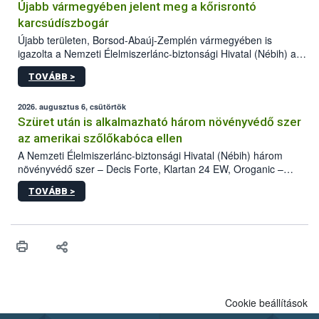
Újabb vármegyében jelent meg a kőrisrontó
karcsúdíszbogár
Újabb területen, Borsod-Abaúj-Zemplén vármegyében is
igazolta a Nemzeti Élelmiszerlánc-biztonsági Hivatal (Nébih) a
kőrisrontó karcsúdíszbogár (Agrilus planipennis) jelenlétét. A
TOVÁBB >
kártevőt nem csak színcsapdában találták meg, de már fertőzött
fában is azonosították. A növényvédelmi szakemberek folytatják
az intenzív felderítést, emellett az intézkedéseket a szlovák
2026. augusztus 6, csütörtök
hatósággal is összehangolják a terjedés megállítása érdekében.
Szüret után is alkalmazható három növényvédő szer
az amerikai szőlőkabóca ellen
A Nemzeti Élelmiszerlánc-biztonsági Hivatal (Nébih) három
növényvédő szer – Decis Forte, Klartan 24 EW, Oroganic –
engedélyokiratát módosította, így azok a szüretet követően,
TOVÁBB >
egészen a vesszőérettség (BBCH 91) stádiumáig
felhasználhatóak a szőlőben. A kiterjesztések célja, hogy a korai
érésű szőlőkben is legyen lehetőség a károsító elleni további
védekezésre. Az Oroganic készítmény kis kiszerelésben kiskerti
felhasználók számára is elérhető és ökológiai termesztésben is
engedélyezett.
Cookie beállítások