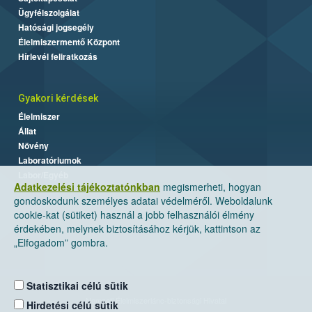
Ügyfélszolgálat
Hatósági jogsegély
Élelmiszermentő Központ
Hírlevél feliratkozás
Gyakori kérdések
Élelmiszer
Állat
Növény
Laboratóriumok
Labor/Egyéb
Adatkezelési tájékoztatónkban
megismerheti, hogyan
gondoskodunk személyes adatai védelméről. Weboldalunk
cookie-kat (sütiket) használ a jobb felhasználói élmény
érdekében, melynek biztosításához kérjük, kattintson az
„Elfogadom” gombra.
Statisztikai célú sütik
Nemzeti Élelmiszerlánc-biztonsági Hivatal
Hirdetési célú sütik