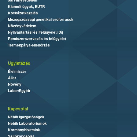
Kiemelt ügyek, EUTR
Kockázatkezelés
Mezőgazdasági genetikai erőforrások
Növényvédelem
Nyilvántartási és Felügyeleti Díj
Rendszerszervezés és felügyelet
Termékpálya-ellenőrzés
Ügyintézés
Élelmiszer
Állat
Növény
Labor/Egyéb
Kapcsolat
Nébih Igazgatóságok
Nébih Laboratóriumok
Kormányhivatalok
Sajtókapcsolat