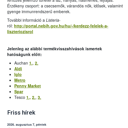
fertőzés jellemző tünetei a láz, hányás, hasmenés, fejfájás.
Érzékeny csoport: a csecsemők, várandós nők, idősek, valamint
gyenge immunrendszerű emberek.
További információ a
Listeria
-
ról:
http://portal.nebih.gov.hu/hu/-/kerdezz-felelek-a-
liszteriozisrol
Jelenleg az alábbi termékvisszahívások ismertek
hatóságunk előtt:
Auchan
1.
,
2.
Aldi
Iglo
Metro
Penny Market
Spar
Tesco
1.,
2.
,
3.
Friss hírek
2026. augusztus 7, péntek