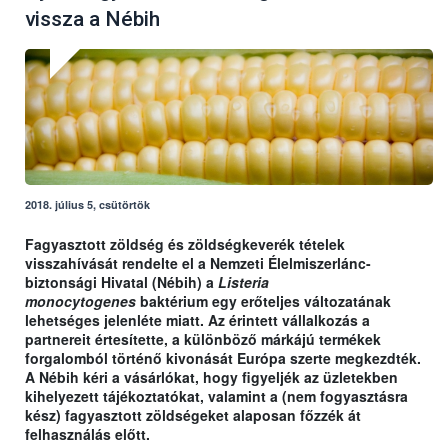
vissza a Nébih
2018. július 5, csütörtök
Fagyasztott zöldség és zöldségkeverék tételek
visszahívását rendelte el a Nemzeti Élelmiszerlánc-
biztonsági Hivatal (Nébih) a
Listeria
monocytogenes
baktérium egy erőteljes változatának
lehetséges jelenléte miatt. Az érintett vállalkozás a
partnereit értesítette, a különböző márkájú termékek
forgalomból történő kivonását Európa szerte megkezdték.
A Nébih kéri a vásárlókat, hogy figyeljék az üzletekben
kihelyezett tájékoztatókat, valamint a (nem fogyasztásra
kész) fagyasztott zöldségeket alaposan főzzék át
felhasználás előtt.