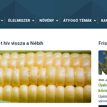
ÉLELMISZER
NÖVÉNY
ÁTFOGÓ TÉMÁK
KA
 hív vissza a Nébih
Fris
2026. 
Újab
kőri
Újabb
várme
Élelm