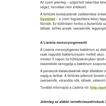
Az üzem jelenleg – szigorított takarítást kö
végez, terméket nem értékesít.
A fertőzés kockázatának csökkentése érde
figyelmet
– a (nem fogyasztásra kész) fagya
főzniük. Ez különösen fontos a liszteriózis
idősek, terhes anyák, csecsemők, legyengül
A Listeria monocytogenesről
A
Listeria monocytogenes
baktérium az éle
csak nagyobb baktériumszám mellett okoz. A
minden 5 napon túl hűtőszekrényben tárolt 
összetétele támogatja a baktérium szaporo
A panaszok kialakulásának ideje általában a
napig is tarthat. A fertőzés jellemző tünetei
csecsemők, várandós nők, idősek, valamin
További információ a
Listeria
-ról:
http://por
Jelenleg az alábbi termékvisszahívások 