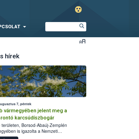
PCSOLAT
s hírek
augusztus 7, péntek
b vármegyében jelent meg a
srontó karcsúdíszbogár
 területen, Borsod-Abaúj-Zemplén
gyében is igazolta a Nemzeti
iszerlánc-biztonsági Hivatal (Nébih) a