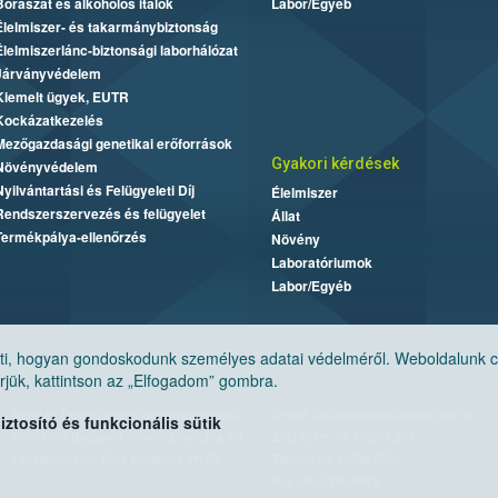
Borászat és alkoholos italok
Labor/Egyéb
Élelmiszer- és takarmánybiztonság
Élelmiszerlánc-biztonsági laborhálózat
Járványvédelem
Kiemelt ügyek, EUTR
Kockázatkezelés
Mezőgazdasági genetikai erőforrások
Gyakori kérdések
Növényvédelem
Nyilvántartási és Felügyeleti Díj
Élelmiszer
Rendszerszervezés és felügyelet
Állat
Termékpálya-ellenőrzés
Növény
Laboratóriumok
Labor/Egyéb
, hogyan gondoskodunk személyes adatai védelméről. Weboldalunk cook
jük, kattintson az „Elfogadom” gombra.
Nemzeti Élelmiszerlánc-biztonsági Hivatal
E-mail:
ugyfelszolgalat@nebih.gov.hu
tosító és funkcionális sütik
Cím: 1024 Budapest, Keleti Károly utca. 24.
Zöld szám: 06-80/263-244
Levelezési cím: 1525 Budapest. Pf. 30.
Telefon: 06-1/ 336-9000
Fax: 06-1/336-9479