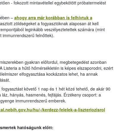
vetően - fokozott mintavétellel egybekötött próbatermelést
kében –
ahogy arra már korábban is felhívtuk a
sztott zöldségeket a fogyasztóknak alaposan át kell
 szempontjából leginkább veszélyeztetettek számára (mint
t immunrendszerű felnőttek).
lmiszerekben gyakran előfordul, megbetegedést azonban
 Listeria a hűtő hőmérsékletén is képes elszaporodni, ezért
élelmiszer elfogyasztása kockázatos lehet, ha annak
dását.
 fogyasztást követő 1 nap és 1 hét közé tehető, de akár 90
 a láz, hányás, hasmenés, fejfájás. Érzékeny csoport: a
t gyenge immunrendszerű emberek.
tal.nebih.gov.hu/hu/-/kerdezz-felelek-a-liszteriozisrol
ismertek hatóságunk előtt: