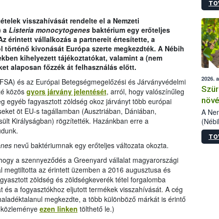
TO
kőris
jelen
telek visszahívását rendelte el a Nemzeti
talál
) a
Listeria monocytogenes
baktérium egy erőteljes
azono
 érintett vállalkozás a partnereit értesítette, a
folyta
 történő kivonását Európa szerte megkezdték. A Nébih
intéz
tekben kihelyezett tájékoztatókat, valamint a (nem
össze
et alaposan főzzék át felhasználás előtt.
érdek
2026. 
EFSA) és az Európai Betegségmegelőzési és Járványvédelmi
Szür
zzé közös
gyors járvány jelentését
, arról, hogy valószínűleg
növé
g egyéb fagyasztott zöldség okoz járványt több európai
eket öt EU-s tagállamban (Ausztriában, Dániában,
szől
A Nem
lt Királyságban) rögzítették. Hazánkban erre a
(Nébi
Klart
udunk.
TO
módos
enes
nevű baktériumnak egy erőteljes változata okozta.
egész
felha
 hogy a szennyeződés a Greenyard vállalat magyarországi
célja
l megtiltotta az érintett üzemben a 2016 augusztusa és
lehet
agyasztott zöldség és zöldségkeverék tétel forgalomba
Az Or
át és a fogyasztókhoz eljutott termékek visszahívását. A cég
felha
 haladéktalanul megkezdte, a több különböző márkát is érintő
terme
ég közleménye
ezen linken
tölthető le.)