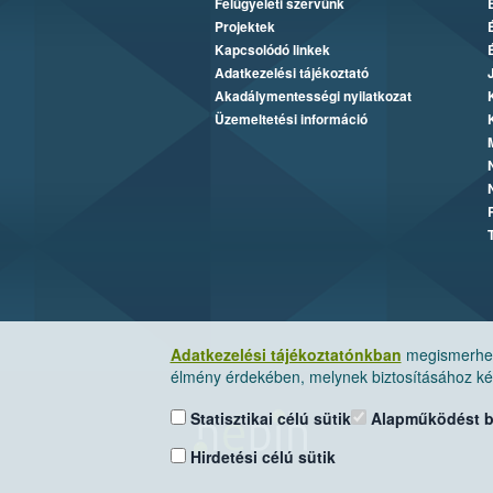
Felügyeleti szervünk
Projektek
Kapcsolódó linkek
Adatkezelési tájékoztató
Akadálymentességi nyilatkozat
Üzemeltetési információ
Adatkezelési tájékoztatónkban
megismerheti
élmény érdekében, melynek biztosításához kér
Statisztikai célú sütik
Alapműködést biz
Hirdetési célú sütik