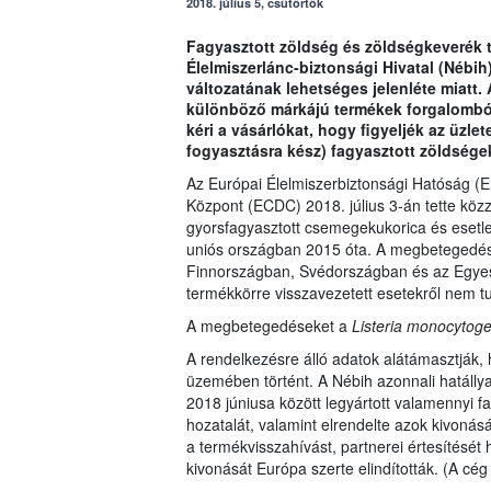
2018. július 5, csütörtök
Fagyasztott zöldség és zöldségkeverék té
Élelmiszerlánc-biztonsági Hivatal (Nébih
változatának lehetséges jelenléte miatt. Az
különböző márkájú termékek forgalomból
kéri a vásárlókat, hogy figyeljék az üzle
fogyasztásra kész) fagyasztott zöldségek
Az Európai Élelmiszerbiztonsági Hatóság (
Központ (ECDC) 2018. július 3-án tette kö
gyorsfagyasztott csemegekukorica és esetle
uniós országban 2015 óta. A megbetegedés
Finnországban, Svédországban és az Egyesü
termékkörre visszavezetett esetekről nem t
A megbetegedéseket a
Listeria monocytog
A rendelkezésre álló adatok alátámasztják,
üzemében történt. A Nébih azonnali hatállya
2018 júniusa között legyártott valamennyi f
hozatalát, valamint elrendelte azok kivonás
a termékvisszahívást, partnerei értesítését
kivonását Európa szerte elindították. (A c