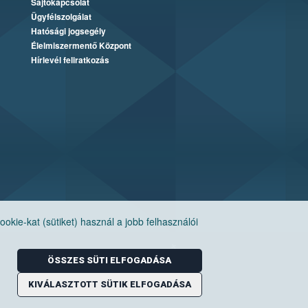
Sajtókapcsolat
Ügyfélszolgálat
Hatósági jogsegély
Élelmiszermentő Központ
Hírlevél feliratkozás
ie-kat (sütiket) használ a jobb felhasználói
ÖSSZES SÜTI ELFOGADÁSA
KIVÁLASZTOTT SÜTIK ELFOGADÁSA