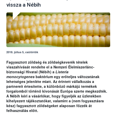
vissza a Nébih
2018. július 5, csütörtök
Fagyasztott zöldség és zöldségkeverék tételek
visszahívását rendelte el a Nemzeti Élelmiszerlánc-
biztonsági Hivatal (Nébih) a
Listeria
monocytogenes
baktérium egy erőteljes változatának
lehetséges jelenléte miatt. Az érintett vállalkozás a
partnereit értesítette, a különböző márkájú termékek
forgalomból történő kivonását Európa szerte megkezdték.
A Nébih kéri a vásárlókat, hogy figyeljék az üzletekben
kihelyezett tájékoztatókat, valamint a (nem fogyasztásra
kész) fagyasztott zöldségeket alaposan főzzék át
felhasználás előtt.