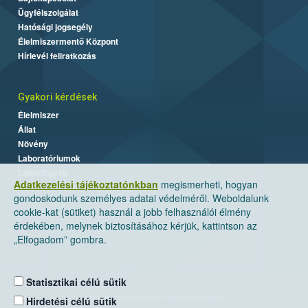
Ügyfélszolgálat
Hatósági jogsegély
Élelmiszermentő Központ
Hírlevél feliratkozás
Gyakori kérdések
Élelmiszer
Állat
Növény
Laboratóriumok
Labor/Egyéb
Adatkezelési tájékoztatónkban
megismerheti, hogyan
gondoskodunk személyes adatai védelméről. Weboldalunk
cookie-kat (sütiket) használ a jobb felhasználói élmény
érdekében, melynek biztosításához kérjük, kattintson az
„Elfogadom” gombra.
Statisztikai célú sütik
Nemzeti Élelmiszerlánc-biztonsági Hivatal
Hirdetési célú sütik