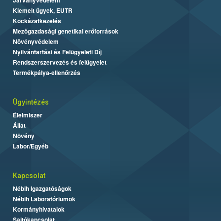
Kiemelt ügyek, EUTR
Kockázatkezelés
Mezőgazdasági genetikai erőforrások
Növényvédelem
Nyilvántartási és Felügyeleti Díj
Rendszerszervezés és felügyelet
Termékpálya-ellenőrzés
Ügyintézés
Élelmiszer
Állat
Növény
Labor/Egyéb
Kapcsolat
Nébih Igazgatóságok
Nébih Laboratóriumok
Kormányhivatalok
Sajtókapcsolat