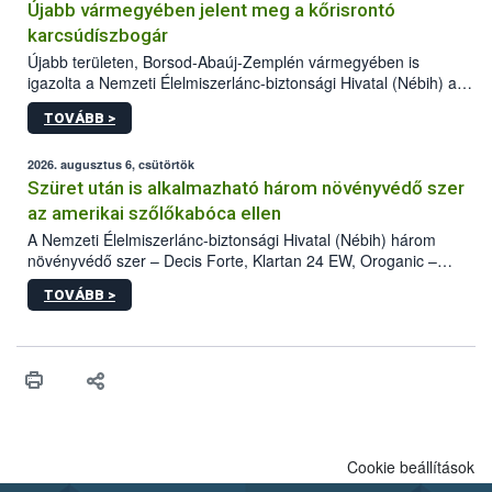
Újabb vármegyében jelent meg a kőrisrontó
karcsúdíszbogár
Újabb területen, Borsod-Abaúj-Zemplén vármegyében is
igazolta a Nemzeti Élelmiszerlánc-biztonsági Hivatal (Nébih) a
kőrisrontó karcsúdíszbogár (Agrilus planipennis) jelenlétét. A
TOVÁBB >
kártevőt nem csak színcsapdában találták meg, de már fertőzött
fában is azonosították. A növényvédelmi szakemberek folytatják
az intenzív felderítést, emellett az intézkedéseket a szlovák
2026. augusztus 6, csütörtök
hatósággal is összehangolják a terjedés megállítása érdekében.
Szüret után is alkalmazható három növényvédő szer
az amerikai szőlőkabóca ellen
A Nemzeti Élelmiszerlánc-biztonsági Hivatal (Nébih) három
növényvédő szer – Decis Forte, Klartan 24 EW, Oroganic –
engedélyokiratát módosította, így azok a szüretet követően,
TOVÁBB >
egészen a vesszőérettség (BBCH 91) stádiumáig
felhasználhatóak a szőlőben. A kiterjesztések célja, hogy a korai
érésű szőlőkben is legyen lehetőség a károsító elleni további
védekezésre. Az Oroganic készítmény kis kiszerelésben kiskerti
felhasználók számára is elérhető és ökológiai termesztésben is
engedélyezett.
Cookie beállítások