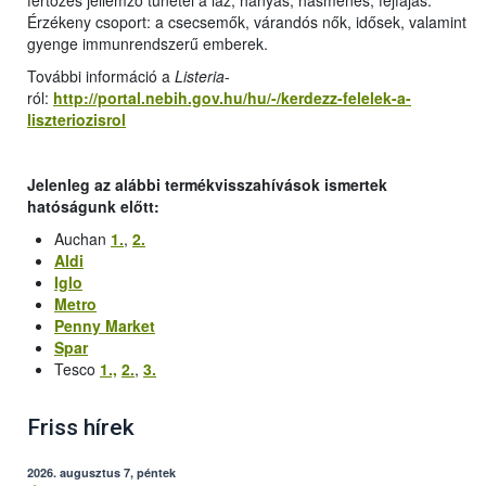
fertőzés jellemző tünetei a láz, hányás, hasmenés, fejfájás.
Érzékeny csoport: a csecsemők, várandós nők, idősek, valamint
gyenge immunrendszerű emberek.
További információ a
Listeria
-
ról:
http://portal.nebih.gov.hu/hu/-/kerdezz-felelek-a-
liszteriozisrol
Jelenleg az alábbi termékvisszahívások ismertek
hatóságunk előtt:
Auchan
1.
,
2.
Aldi
Iglo
Metro
Penny Market
Spar
Tesco
1.,
2.
,
3.
Friss hírek
2026. augusztus 7, péntek