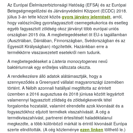
Az Európai Élelmiszerbiztonsági Hatóság (EFSA) és az Európai
Betegségmegelőzési és Járványvédelmi Központ (ECDC) 2018.
július 3-án tette közzé közös
gyors járvány jelentését
, arról,
hogy valószínűleg gyorsfagyasztott csemegekukorica és esetleg
egyéb fagyasztott zöldség okoz járványt több európai uniós
országban 2015 óta. A megbetegedéseket öt EU-s tagállamban
(Ausztriában, Dániában, Finnországban, Svédországban és az
Egyesült Királyságban) rögzítették. Hazánkban erre a
termékkörre visszavezetett esetekről nem tudunk.
A megbetegedéseket a
Listeria monocytogenes
nevű
baktériumnak egy erőteljes változata okozta.
A rendelkezésre álló adatok alátámasztják, hogy a
szennyeződés a Greenyard vállalat magyarországi üzemében
történt. A Nébih azonnali hatállyal megtiltotta az érintett
üzemben a 2016 augusztusa és 2018 júniusa között legyártott
valamennyi fagyasztott zöldség és zöldségkeverék tétel
forgalomba hozatalát, valamint elrendelte azok kivonását és a
fogyasztókhoz eljutott termékek visszahívását. A cég a
termékvisszahívást, partnerei értesítését haladéktalanul
megkezdte, a több különböző márkát is érintő kivonását Európa
szerte elindították. (A cég közleménye
ezen linken
tölthető le.)