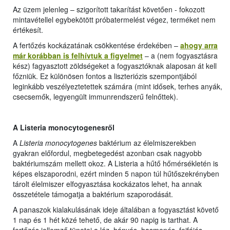
Az üzem jelenleg – szigorított takarítást követően - fokozott
mintavétellel egybekötött próbatermelést végez, terméket nem
értékesít.
A fertőzés kockázatának csökkentése érdekében –
ahogy arra
már korábban is felhívtuk a figyelmet
– a (nem fogyasztásra
kész) fagyasztott zöldségeket a fogyasztóknak alaposan át kell
főzniük. Ez különösen fontos a liszteriózis szempontjából
leginkább veszélyeztetettek számára (mint idősek, terhes anyák,
csecsemők, legyengült immunrendszerű felnőttek).
A Listeria monocytogenesről
A
Listeria monocytogenes
baktérium az élelmiszerekben
gyakran előfordul, megbetegedést azonban csak nagyobb
baktériumszám mellett okoz. A Listeria a hűtő hőmérsékletén is
képes elszaporodni, ezért minden 5 napon túl hűtőszekrényben
tárolt élelmiszer elfogyasztása kockázatos lehet, ha annak
összetétele támogatja a baktérium szaporodását.
A panaszok kialakulásának ideje általában a fogyasztást követő
1 nap és 1 hét közé tehető, de akár 90 napig is tarthat. A