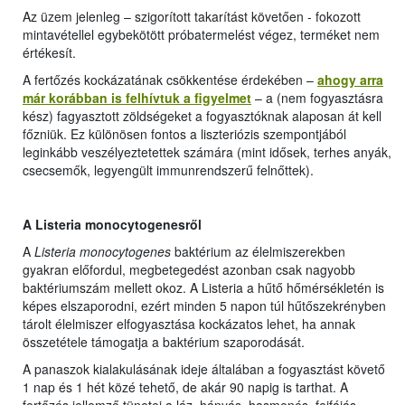
Az üzem jelenleg – szigorított takarítást követően - fokozott
mintavétellel egybekötött próbatermelést végez, terméket nem
értékesít.
A fertőzés kockázatának csökkentése érdekében –
ahogy arra
már korábban is felhívtuk a figyelmet
– a (nem fogyasztásra
kész) fagyasztott zöldségeket a fogyasztóknak alaposan át kell
főzniük. Ez különösen fontos a liszteriózis szempontjából
leginkább veszélyeztetettek számára (mint idősek, terhes anyák,
csecsemők, legyengült immunrendszerű felnőttek).
A Listeria monocytogenesről
A
Listeria monocytogenes
baktérium az élelmiszerekben
gyakran előfordul, megbetegedést azonban csak nagyobb
baktériumszám mellett okoz. A Listeria a hűtő hőmérsékletén is
képes elszaporodni, ezért minden 5 napon túl hűtőszekrényben
tárolt élelmiszer elfogyasztása kockázatos lehet, ha annak
összetétele támogatja a baktérium szaporodását.
A panaszok kialakulásának ideje általában a fogyasztást követő
1 nap és 1 hét közé tehető, de akár 90 napig is tarthat. A