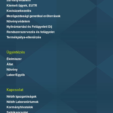
Kiemelt ügyek, EUTR
Kockázatkezelés
Mezőgazdasági genetikai erőforrások
Növényvédelem
Nyilvántartási és Felügyeleti Díj
Rendszerszervezés és felügyelet
Termékpálya-ellenőrzés
Ügyintézés
Élelmiszer
Állat
Növény
Labor/Egyéb
Kapcsolat
Nébih Igazgatóságok
Nébih Laboratóriumok
Kormányhivatalok
Sajtókapcsolat