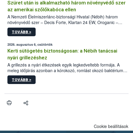
Szüret után is alkalmazható három növényvédő szer
az amerikai szőlőkabóca ellen
A Nemzeti Élelmiszerlánc-biztonsági Hivatal (Nébih) három
növényvédő szer – Decis Forte, Klartan 24 EW, Oroganic –
engedélyokiratát módosította, így azok a szüretet követően,
TOVÁBB >
egészen a vesszőérettség (BBCH 91) stádiumáig
felhasználhatóak a szőlőben. A kiterjesztések célja, hogy a korai
érésű szőlőkben is legyen lehetőség a károsító elleni további
2026. augusztus 6, csütörtök
védekezésre. Az Oroganic készítmény kis kiszerelésben kiskerti
Kerti sütögetés biztonságosan: a Nébih tanácsai
felhasználók számára is elérhető és ökológiai termesztésben is
nyári grillezéshez
engedélyezett.
A grillezés a nyári étkezések egyik legkedveltebb formája. A
meleg időjárás azonban a kórokozó, romlást okozó baktériumok
gyorsabb szaporodásának is kedvez. A szabadtéri sütögetés
TOVÁBB >
ezért nem csupán a megfelelő sütési technikáról szól: legalább
ilyen fontos az alapanyagok biztonságos kezelése, az alapvető
higiéniai szabályok betartása, a megfelelő hőkezelés, valamint a
maradékok szakszerű tárolása. A Nemzeti Élelmiszerlánc-
biztonsági Hivatal (Nébih) Oktatási Programja összegyűjtötte a
biztonságos grillezés legfontosabb tudnivalóit.
Cookie beállítások