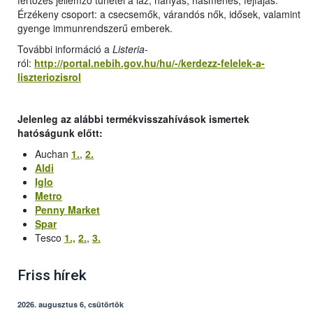
fertőzés jellemző tünetei a láz, hányás, hasmenés, fejfájás.
Érzékeny csoport: a csecsemők, várandós nők, idősek, valamint
gyenge immunrendszerű emberek.
További információ a
Listeria
-
ról:
http://portal.nebih.gov.hu/hu/-/kerdezz-felelek-a-
liszteriozisrol
Jelenleg az alábbi termékvisszahívások ismertek
hatóságunk előtt:
Auchan
1.
,
2.
Aldi
Iglo
Metro
Penny Market
Spar
Tesco
1.,
2.
,
3.
Friss hírek
2026. augusztus 6, csütörtök