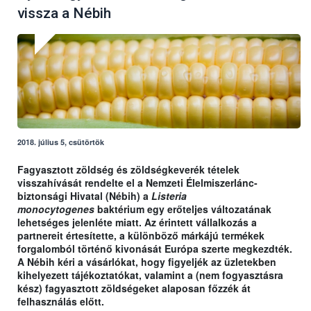
vissza a Nébih
2018. július 5, csütörtök
Fagyasztott zöldség és zöldségkeverék tételek
visszahívását rendelte el a Nemzeti Élelmiszerlánc-
biztonsági Hivatal (Nébih) a
Listeria
monocytogenes
baktérium egy erőteljes változatának
lehetséges jelenléte miatt. Az érintett vállalkozás a
partnereit értesítette, a különböző márkájú termékek
forgalomból történő kivonását Európa szerte megkezdték.
A Nébih kéri a vásárlókat, hogy figyeljék az üzletekben
kihelyezett tájékoztatókat, valamint a (nem fogyasztásra
kész) fagyasztott zöldségeket alaposan főzzék át
felhasználás előtt.