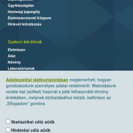
Ügyfélszolgálat
Hatósági jogsegély
Élelmiszermentő Központ
Hírlevél feliratkozás
Gyakori kérdések
Élelmiszer
Állat
Növény
Laboratóriumok
Labor/Egyéb
Adatkezelési tájékoztatónkban
megismerheti, hogyan
gondoskodunk személyes adatai védelméről. Weboldalunk
cookie-kat (sütiket) használ a jobb felhasználói élmény
érdekében, melynek biztosításához kérjük, kattintson az
„Elfogadom” gombra.
Statisztikai célú sütik
Nemzeti Élelmiszerlánc-biztonsági Hivatal
Hirdetési célú sütik