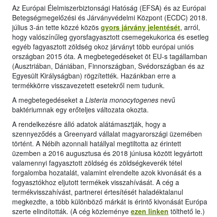
Az Európai Élelmiszerbiztonsági Hatóság (EFSA) és az Európai
Betegségmegelőzési és Járványvédelmi Központ (ECDC) 2018.
július 3-án tette közzé közös
gyors járvány jelentését
, arról,
hogy valószínűleg gyorsfagyasztott csemegekukorica és esetleg
egyéb fagyasztott zöldség okoz járványt több európai uniós
országban 2015 óta. A megbetegedéseket öt EU-s tagállamban
(Ausztriában, Dániában, Finnországban, Svédországban és az
Egyesült Királyságban) rögzítették. Hazánkban erre a
termékkörre visszavezetett esetekről nem tudunk.
A megbetegedéseket a
Listeria monocytogenes
nevű
baktériumnak egy erőteljes változata okozta.
A rendelkezésre álló adatok alátámasztják, hogy a
szennyeződés a Greenyard vállalat magyarországi üzemében
történt. A Nébih azonnali hatállyal megtiltotta az érintett
üzemben a 2016 augusztusa és 2018 júniusa között legyártott
valamennyi fagyasztott zöldség és zöldségkeverék tétel
forgalomba hozatalát, valamint elrendelte azok kivonását és a
fogyasztókhoz eljutott termékek visszahívását. A cég a
termékvisszahívást, partnerei értesítését haladéktalanul
megkezdte, a több különböző márkát is érintő kivonását Európa
szerte elindították. (A cég közleménye
ezen linken
tölthető le.)