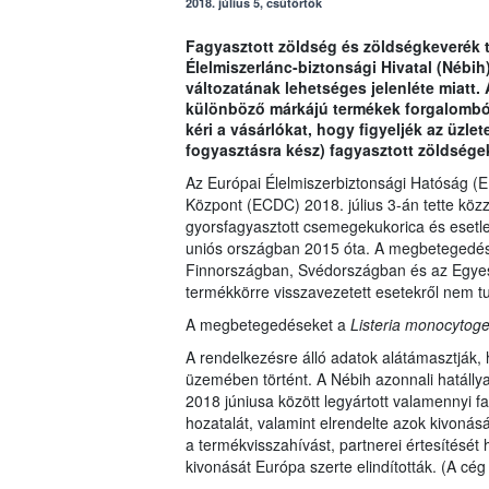
2018. július 5, csütörtök
Fagyasztott zöldség és zöldségkeverék té
Élelmiszerlánc-biztonsági Hivatal (Nébih
változatának lehetséges jelenléte miatt. Az
különböző márkájú termékek forgalomból
kéri a vásárlókat, hogy figyeljék az üzle
fogyasztásra kész) fagyasztott zöldségek
Az Európai Élelmiszerbiztonsági Hatóság (
Központ (ECDC) 2018. július 3-án tette kö
gyorsfagyasztott csemegekukorica és esetle
uniós országban 2015 óta. A megbetegedés
Finnországban, Svédországban és az Egyesü
termékkörre visszavezetett esetekről nem t
A megbetegedéseket a
Listeria monocytog
A rendelkezésre álló adatok alátámasztják,
üzemében történt. A Nébih azonnali hatállya
2018 júniusa között legyártott valamennyi f
hozatalát, valamint elrendelte azok kivonás
a termékvisszahívást, partnerei értesítését
kivonását Európa szerte elindították. (A c