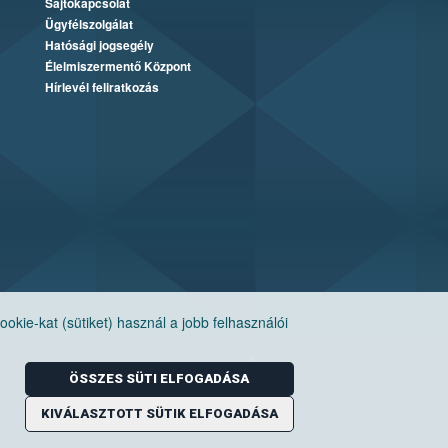
Sajtókapcsolat
Ügyfélszolgálat
Hatósági jogsegély
Élelmiszermentő Központ
Hírlevél feliratkozás
ie-kat (sütiket) használ a jobb felhasználói
ÖSSZES SÜTI ELFOGADÁSA
KIVÁLASZTOTT SÜTIK ELFOGADÁSA