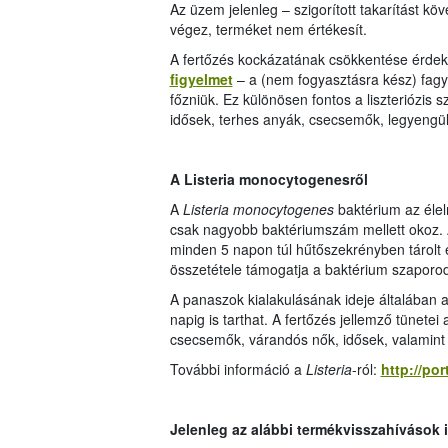
Az üzem jelenleg – szigorított takarítást kö
végez, terméket nem értékesít.
A fertőzés kockázatának csökkentése érde
figyelmet
– a (nem fogyasztásra kész) fagya
főzniük. Ez különösen fontos a liszteriózis
idősek, terhes anyák, csecsemők, legyengül
A Listeria monocytogenesről
A
Listeria monocytogenes
baktérium az éle
csak nagyobb baktériumszám mellett okoz. A
minden 5 napon túl hűtőszekrényben tárolt 
összetétele támogatja a baktérium szaporo
A panaszok kialakulásának ideje általában a
napig is tarthat. A fertőzés jellemző tünetei
csecsemők, várandós nők, idősek, valamin
További információ a
Listeria
-ról:
http://por
Jelenleg az alábbi termékvisszahívások 