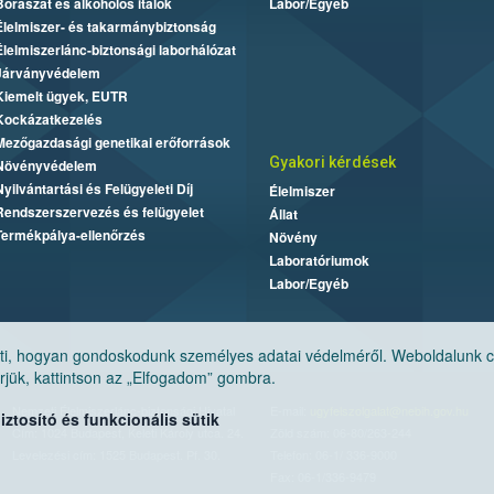
Borászat és alkoholos italok
Labor/Egyéb
Élelmiszer- és takarmánybiztonság
Élelmiszerlánc-biztonsági laborhálózat
Járványvédelem
Kiemelt ügyek, EUTR
Kockázatkezelés
Mezőgazdasági genetikai erőforrások
Gyakori kérdések
Növényvédelem
Nyilvántartási és Felügyeleti Díj
Élelmiszer
Rendszerszervezés és felügyelet
Állat
Termékpálya-ellenőrzés
Növény
Laboratóriumok
Labor/Egyéb
, hogyan gondoskodunk személyes adatai védelméről. Weboldalunk cook
jük, kattintson az „Elfogadom” gombra.
Nemzeti Élelmiszerlánc-biztonsági Hivatal
E-mail:
ugyfelszolgalat@nebih.gov.hu
tosító és funkcionális sütik
Cím: 1024 Budapest, Keleti Károly utca. 24.
Zöld szám: 06-80/263-244
Levelezési cím: 1525 Budapest. Pf. 30.
Telefon: 06-1/ 336-9000
Fax: 06-1/336-9479