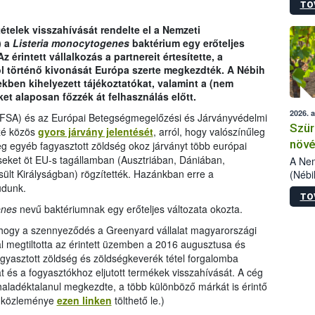
TO
kőris
jelen
telek visszahívását rendelte el a Nemzeti
talál
) a
Listeria monocytogenes
baktérium egy erőteljes
azono
 érintett vállalkozás a partnereit értesítette, a
folyta
 történő kivonását Európa szerte megkezdték. A Nébih
intéz
tekben kihelyezett tájékoztatókat, valamint a (nem
össze
et alaposan főzzék át felhasználás előtt.
érdek
2026. 
EFSA) és az Európai Betegségmegelőzési és Járványvédelmi
Szür
zzé közös
gyors járvány jelentését
, arról, hogy valószínűleg
növé
g egyéb fagyasztott zöldség okoz járványt több európai
eket öt EU-s tagállamban (Ausztriában, Dániában,
szől
A Nem
lt Királyságban) rögzítették. Hazánkban erre a
(Nébi
Klart
udunk.
TO
módos
enes
nevű baktériumnak egy erőteljes változata okozta.
egész
felha
 hogy a szennyeződés a Greenyard vállalat magyarországi
célja
l megtiltotta az érintett üzemben a 2016 augusztusa és
lehet
agyasztott zöldség és zöldségkeverék tétel forgalomba
Az Or
át és a fogyasztókhoz eljutott termékek visszahívását. A cég
felha
 haladéktalanul megkezdte, a több különböző márkát is érintő
terme
ég közleménye
ezen linken
tölthető le.)