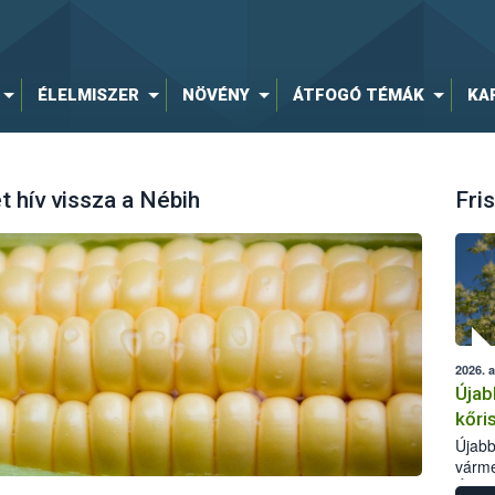
ÉLELMISZER
NÖVÉNY
ÁTFOGÓ TÉMÁK
KA
 hív vissza a Nébih
Fris
2026. 
Újab
kőri
Újabb
várme
Élelm