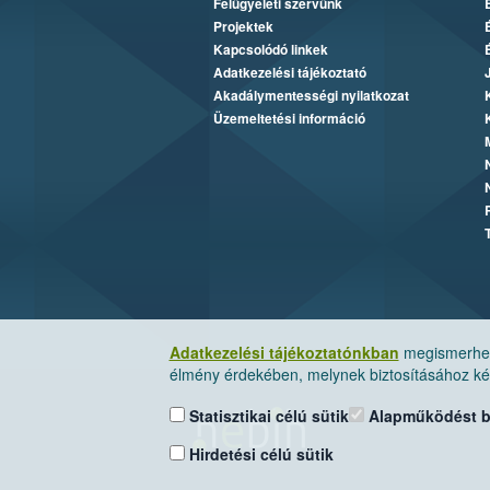
Felügyeleti szervünk
Projektek
Kapcsolódó linkek
Adatkezelési tájékoztató
Akadálymentességi nyilatkozat
Üzemeltetési információ
Adatkezelési tájékoztatónkban
megismerheti
élmény érdekében, melynek biztosításához kér
Statisztikai célú sütik
Alapműködést biz
Hirdetési célú sütik