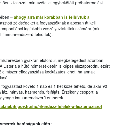
vetően - fokozott mintavétellel egybekötött próbatermelést
kében –
ahogy arra már korábban is felhívtuk a
sztott zöldségeket a fogyasztóknak alaposan át kell
 szempontjából leginkább veszélyeztetettek számára (mint
t immunrendszerű felnőttek).
lmiszerekben gyakran előfordul, megbetegedést azonban
 Listeria a hűtő hőmérsékletén is képes elszaporodni, ezért
élelmiszer elfogyasztása kockázatos lehet, ha annak
dását.
 fogyasztást követő 1 nap és 1 hét közé tehető, de akár 90
 a láz, hányás, hasmenés, fejfájás. Érzékeny csoport: a
t gyenge immunrendszerű emberek.
tal.nebih.gov.hu/hu/-/kerdezz-felelek-a-liszteriozisrol
ismertek hatóságunk előtt: