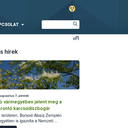
PCSOLAT
s hírek
augusztus 7, péntek
b vármegyében jelent meg a
srontó karcsúdíszbogár
 területen, Borsod-Abaúj-Zemplén
gyében is igazolta a Nemzeti
iszerlánc-biztonsági Hivatal (Nébih) a