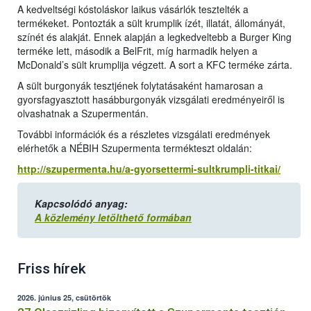
A kedveltségi kóstoláskor laikus vásárlók tesztelték a
termékeket. Pontozták a sült krumplik ízét, illatát, állományát,
színét és alakját. Ennek alapján a legkedveltebb a Burger King
terméke lett, második a BelFrit, míg harmadik helyen a
McDonald’s sült krumplija végzett. A sort a KFC terméke zárta.
A sült burgonyák tesztjének folytatásaként hamarosan a
gyorsfagyasztott hasábburgonyák vizsgálati eredményeiről is
olvashatnak a Szupermentán.
További információk és a részletes vizsgálati eredmények
elérhetők a NÉBIH Szupermenta termékteszt oldalán:
http://szupermenta.hu/a-gyorsettermi-sultkrumpli-titkai/
Kapcsolódó anyag:
A közlemény letölthető formában
Friss hírek
2026. június 25, csütörtök