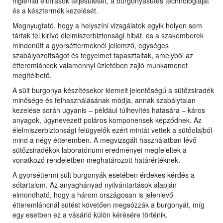
higiéniai előírások teljesülését, a burgonyasütés technológiáját
és a késztermék kezelését.
Megnyugtató, hogy a helyszíni vizsgálatok egyik helyen sem
tártak fel kirívó élelmiszerbiztonsági hibát, és a szakemberek
mindenütt a gyorséttermeknél jellemző, egységes
szabályozottságot és fegyelmet tapasztaltak, amelyből az
étteremláncok valamennyi üzletében zajló munkamenet
megítélhető.
A sült burgonya készítésekor kiemelt jelentőségű a sütőzsiradék
minősége és felhasználásának módja, annak szabálytalan
kezelése során ugyanis – például túlhevítés hatására – káros
anyagok, úgynevezett poláros komponensek képződnek. Az
élelmiszerbiztonsági felügyelők ezért mintát vettek a sütőolajból
mind a négy étteremben. A megvizsgált használatban lévő
sütőzsiradékok laboratóriumi eredményei megfeleltek a
vonatkozó rendeletben meghatározott határértéknek.
A gyorséttermi sült burgonyák esetében érdekes kérdés a
sótartalom. Az anyaghányad nyilvántartások alapján
elmondható, hogy a három országosan is jelenlevő
étteremláncnál sütést követően megsózzák a burgonyát, míg
egy esetben ez a vásárló külön kérésére történik.