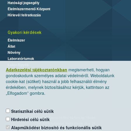
Hatósági jogsegély
Élelmiszermentő Központ
Hírlevél feliratkozás
Gyakori kérdések
Élelmiszer
Állat
Növény
Laboratóriumok
Labor/Egyéb
Adatkezelési tájékoztatónkban
megismerheti, hogyan
gondoskodunk személyes adatai védelméről. Weboldalunk
cookie-kat (sütiket) használ a jobb felhasználói élmény
érdekében, melynek biztosításához kérjük, kattintson az
„Elfogadom” gombra.
Statisztikai célú sütik
Nemzeti Élelmiszerlánc-biztonsági Hivatal
Hirdetési célú sütik
Cím: 1024 Budapest, Keleti Károly utca. 24.
Alapműködést biztosító és funkcionális sütik
Levelezési cím: 1525 Budapest. Pf. 30.