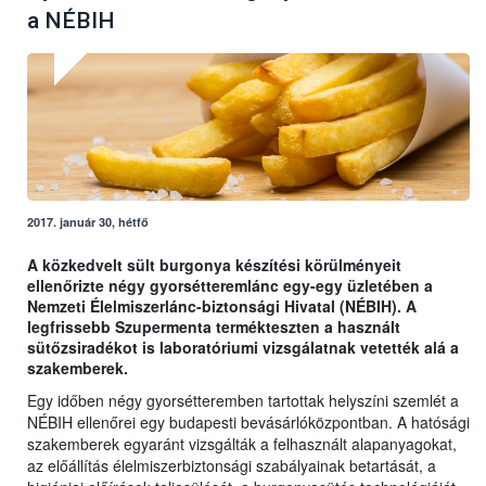
a NÉBIH
2017. január 30, hétfő
A közkedvelt sült burgonya készítési körülményeit
ellenőrizte négy gyorsétteremlánc egy-egy üzletében a
Nemzeti Élelmiszerlánc-biztonsági Hivatal (NÉBIH). A
legfrissebb Szupermenta termékteszten a használt
sütőzsiradékot is laboratóriumi vizsgálatnak vetették alá a
szakemberek.
Egy időben négy gyorsétteremben tartottak helyszíni szemlét a
NÉBIH ellenőrei egy budapesti bevásárlóközpontban. A hatósági
szakemberek egyaránt vizsgálták a felhasznált alapanyagokat,
az előállítás élelmiszerbiztonsági szabályainak betartását, a