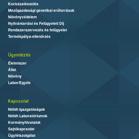
Kockázatkezelés
Mezőgazdasági genetikai erőforrások
Növényvédelem
Nyilvántartási és Felügyeleti Díj
Rendszerszervezés és felügyelet
Termékpálya-ellenőrzés
Ügyintézés
Élelmiszer
Állat
Növény
Labor/Egyéb
Kapcsolat
Nébih Igazgatóságok
Nébih Laboratóriumok
Kormányhivatalok
Sajtókapcsolat
Ügyfélszolgálat