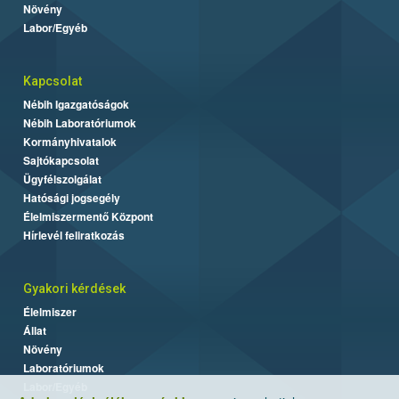
Növény
Labor/Egyéb
Kapcsolat
Nébih Igazgatóságok
Nébih Laboratóriumok
Kormányhivatalok
Sajtókapcsolat
Ügyfélszolgálat
Hatósági jogsegély
Élelmiszermentő Központ
Hírlevél feliratkozás
Gyakori kérdések
Élelmiszer
Állat
Növény
Laboratóriumok
Labor/Egyéb