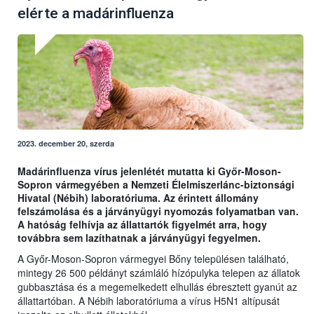
elérte a madárinfluenza
2023. december 20, szerda
Madárinfluenza vírus jelenlétét mutatta ki Győr-Moson-
Sopron vármegyében a Nemzeti Élelmiszerlánc-biztonsági
Hivatal (Nébih) laboratóriuma. Az érintett állomány
felszámolása és a járványügyi nyomozás folyamatban van.
A hatóság felhívja az állattartók figyelmét arra, hogy
továbbra sem lazíthatnak a járványügyi fegyelmen.
A Győr-Moson-Sopron vármegyei Bőny településen található,
mintegy 26 500 példányt számláló hízópulyka telepen az állatok
gubbasztása és a megemelkedett elhullás ébresztett gyanút az
állattartóban. A Nébih laboratóriuma a vírus H5N1 altípusát