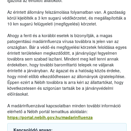
igazolta az elhullott állatokból.
Az érintett állomány felszámolása folyamatban van. A gazdaság
körül kijelölték a 3 km sugarú védőkörzetet, és megállapították a
10 km sugarú felügyeleti (megfigyelési) körzetet.
Ahogy a fenti és a korábbi esetek is bizonyítják, a magas
patogenitású madárinfluenza vírusa továbbra is jelen van az
országban. Bár a védő-és megfigyelési körzetek feloldása egyes
érintett területeken megkezdődött, a járványügyi fegyelmen
továbbra sem szabad lazítani. Mindent meg kell tenni annak
érdekében, hogy további baromfitartó telepek ne váljanak
érintetté a járványban. Az ágazat és a hatóság közös érdeke,
hogy minél előbb elkezdődhessen az állományok újratelepítése.
Éppen ezért a Nébih továbbra is arra kéri az állattartókat, hogy
következetesen és szigorúan tartsák be a járványvédelmi
előírásokat.
A madárinfluenzával kapcsolatban minden további információ
elérhető a Nébih portál tematikus aloldalán:
https://portal.nebih.gov.hu/madarinfluenza
Kapcsolódó anyag: