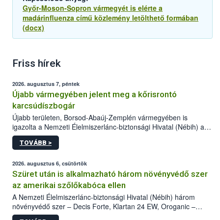
Győr-Moson-Sopron vármegyét is elérte a
madárinfluenza című közlemény letölthető formában
(docx)
Friss hírek
2026. augusztus 7, péntek
Újabb vármegyében jelent meg a kőrisrontó
karcsúdíszbogár
Újabb területen, Borsod-Abaúj-Zemplén vármegyében is
igazolta a Nemzeti Élelmiszerlánc-biztonsági Hivatal (Nébih) a
kőrisrontó karcsúdíszbogár (Agrilus planipennis) jelenlétét. A
TOVÁBB >
kártevőt nem csak színcsapdában találták meg, de már fertőzött
fában is azonosították. A növényvédelmi szakemberek folytatják
az intenzív felderítést, emellett az intézkedéseket a szlovák
2026. augusztus 6, csütörtök
hatósággal is összehangolják a terjedés megállítása érdekében.
Szüret után is alkalmazható három növényvédő szer
az amerikai szőlőkabóca ellen
A Nemzeti Élelmiszerlánc-biztonsági Hivatal (Nébih) három
növényvédő szer – Decis Forte, Klartan 24 EW, Oroganic –
engedélyokiratát módosította, így azok a szüretet követően,