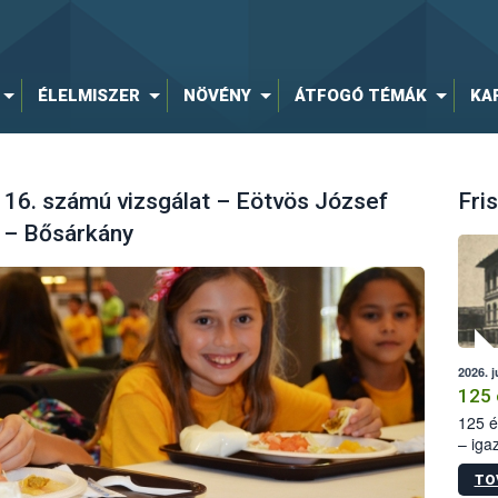
ÉLELMISZER
NÖVÉNY
ÁTFOGÓ TÉMÁK
KA
6. számú vizsgálat – Eötvös József
Fris
a – Bősárkány
2026. j
125 
125 é
– iga
állam
TO
15. sz