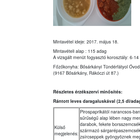
Mintavétel ideje: 2017. május 18.
Mintavételi alap : 115 adag
A vizsgált menüt fogyasztó korosztály: 6-14
Főzőkonyha:
Bősárkányi Tündérfátyol Óvod
(9167 Bősárkány, Rákóczi út 87.)
Részletes érzékszervi minősítés:
Rántott leves daragaluskával (2,5 dl/ada
Pirospaprikától narancsos-bar
sűrűségű alap lében nagy men
darabok, fekete borsszemcsék,
Külső
származó sárgarépaszemcsék 
megjelenés:
zsírcseppek gyöngyöznek meg