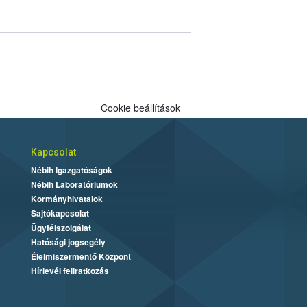
Cookie beállítások
Kapcsolat
Nébih Igazgatóságok
Nébih Laboratóriumok
Kormányhivatalok
Sajtókapcsolat
Ügyfélszolgálat
Hatósági jogsegély
Élelmiszermentő Központ
Hírlevél feliratkozás