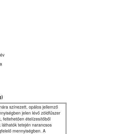
 év
a
g)
nára színezett, opálos jellemző
nyiségben jelen lévő zöldfűszer
 feltehetően ételízesítőből
láthatók tetején narancsos
felelő mennyiségben. A