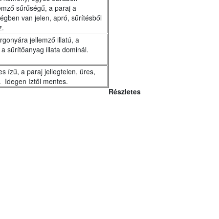
llemző sűrűségű, a paraj a
égben van jelen, apró, sűrítésből
z.
gonyára jellemző illatú, a
, a sűrítőanyag illata dominál.
 ízű, a paraj jellegtelen, üres,
 Idegen íztől mentes.
Részletes