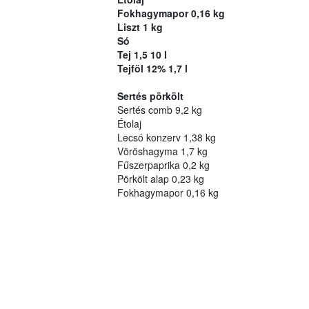
Fokhagymapor 0,16 kg
Liszt 1 kg
Só
Tej 1,5 10 l
Tejföl 12% 1,7 l
Sertés pörkölt
Sertés comb 9,2 kg
Étolaj
Lecsó konzerv 1,38 kg
Vöröshagyma 1,7 kg
Fűszerpaprika 0,2 kg
Pörkölt alap 0,23 kg
Fokhagymapor 0,16 kg