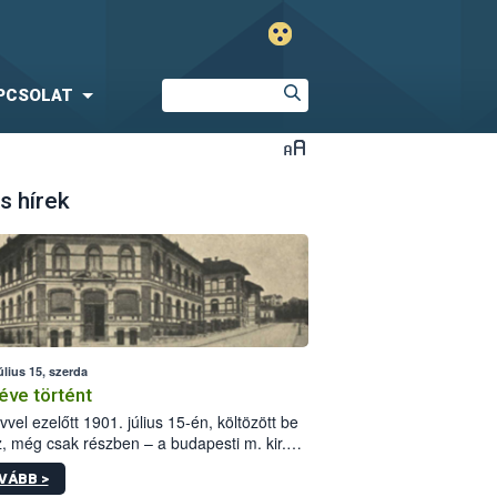
PCSOLAT
s hírek
úlius 15, szerda
éve történt
vvel ezelőtt 1901. július 15-én, költözött be
z, még csak részben – a budapesti m. kir.
i vetőmagvizsgáló állomás a Kis Rókus utca
VÁBB >
ám alatti, Czigler Győző által tervezett új