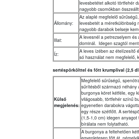
levesbetétet alkotó törtfehér 
nagyobb csomókban összeállt 
Az alaplé megfelelő sűrűségű
Állomány:
levesbetét a méretkülönbség m
nagyobb darabok belseje kem
A levesnél a petrezselyem és a
Illat:
dominál. Idegen szagtól ment
A leves ízében az ételízesítő 
Íz:
só használat nem megfelelő, ki
sertéspörkölttel és főtt krumplival (2,5 
Megfelelő sűrűségű, spenótra
sűrítésből származó néhány a
burgonya köret kétféle, egy ki
Külső
világosabb, törtfehér színű b
megjelenés:
egyenetlen darabokra vágott
egy része szétfőtt. A sertéspö
(1,5-1,0 cm) idegen anyagot t
bírálata nem folytatható.
A burgonya a feltehetően két
egyenletesen főtt át, némely