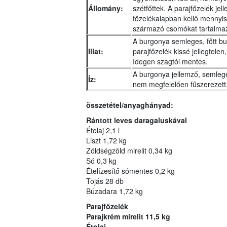
Állomány:
szétfőttek. A parajfőzelék je
főzelékalapban kellő mennyis
származó csomókat tartalma
A burgonya semleges, főtt bur
Illat:
parajfőzelék kissé jellegtelen
Idegen szagtól mentes.
A burgonya jellemző, semleges
Íz:
nem megfelelően fűszerezett.
összetétel/anyaghányad:
Rántott leves daragaluskával
Étolaj 2,1 l
Liszt 1,72 kg
Zöldségzöld mirelit 0,34 kg
Só 0,3 kg
Ételízesítő sómentes 0,2 kg
Tojás 28 db
Búzadara 1,72 kg
Parajfőzelék
Parajkrém mirelit 11,5 kg
Étolaj