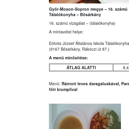
Győr-Moson-Sopron megye – 16. számú vi
Tálalókonyha – Bősárkány
16. számú vizsgálat – (tálalókonyha)
A mintavétel helye:
Eötvös József Általános Iskola Tálalókonyh
(9167 Bősárkány, Rákóczi út 87.)
A menü minősítése:
ÁTLAG ALATTI
8,4
Menü:
Rántott leves daragaluskával, Para
főtt krumplival