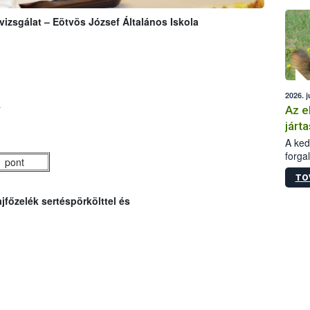
épüle
zsgálat – Eötvös József Általános Iskola
2026. j
a
Az e
járta
A kedv
forga
 pont
Korm.
TO
sérül
felme
jfőzelék sertéspörkölttel és
veszé
Ezen 
vonni
jártas