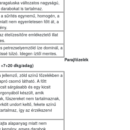
daragaluska változatos nagyságú,
darabokat is tartalmaz.
, a sűrítés egynemű, homogén, a
iatt nem egyenletesen főtt át, a
ény.
z ételízesítőre emlékeztető illat
es.
és petrezselyemzöld íze dominál, a
ssé túlzó. Idegen íztől mentes.
Parajfőzelék
dl +7+20 dkg/adag)
 jellemző, zöld színű főzelékben a
pró csomó látható. A főtt
csit sárgásabb és egy kicsit
urgonyából készült, amik
ak, fűszereket nem tartalmaznak,
rkölt undort keltő, fekete színű
artalmaz, így az érzékszervi
fajta alapanyag miatt nem
ik kemény, egyes darabok