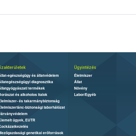
Szakterületek
Ügyintézés
Állat-egészségügy és állatvédelem
Élelmiszer
Állategészségügyi diagnosztika
Állat
Állatgyógyászati termékek
Növény
Borászat és alkoholos italok
Labor/Egyéb
Élelmiszer- és takarmánybiztonság
Élelmiszerlánc-biztonsági laborhálózat
Járványvédelem
Kiemelt ügyek, EUTR
Kockázatkezelés
Mezőgazdasági genetikai erőforrások