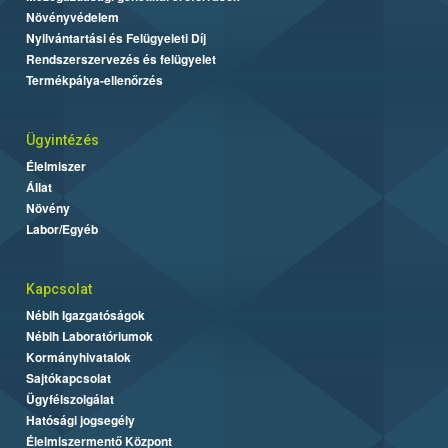
Növényvédelem
Nyilvántartási és Felügyeleti Díj
Rendszerszervezés és felügyelet
Termékpálya-ellenőrzés
Ügyintézés
Élelmiszer
Állat
Növény
Labor/Egyéb
Kapcsolat
Nébih Igazgatóságok
Nébih Laboratóriumok
Kormányhivatalok
Sajtókapcsolat
Ügyfélszolgálat
Hatósági jogsegély
Élelmiszermentő Központ