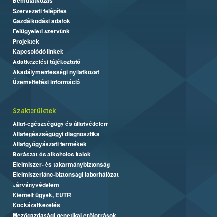
Bemutatkozás
Szervezeti felépítés
Gazdálkodási adatok
Felügyeleti szervünk
Projektek
Kapcsolódó linkek
Adatkezelési tájékoztató
Akadálymentességi nyilatkozat
Üzemeltetési információ
Szakterületek
Állat-egészségügy és állatvédelem
Állategészségügyi diagnosztika
Állatgyógyászati termékek
Borászat és alkoholos italok
Élelmiszer- és takarmánybiztonság
Élelmiszerlánc-biztonsági laborhálózat
Járványvédelem
Kiemelt ügyek, EUTR
Kockázatkezelés
Mezőgazdasági genetikai erőforrások