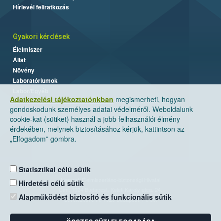
Hírlevél feliratkozás
Gyakori kérdések
Élelmiszer
Állat
Növény
Laboratóriumok
Labor/Egyéb
Adatkezelési tájékoztatónkban
megismerheti, hogyan
gondoskodunk személyes adatai védelméről. Weboldalunk
cookie-kat (sütiket) használ a jobb felhasználói élmény
érdekében, melynek biztosításához kérjük, kattintson az
„Elfogadom” gombra.
Statisztikai célú sütik
Nemzeti Élelmiszerlánc-biztonsági Hivatal
Hirdetési célú sütik
Cím: 1024 Budapest, Keleti Károly utca. 24.
Alapműködést biztosító és funkcionális sütik
Levelezési cím: 1525 Budapest. Pf. 30.