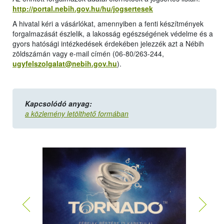
http://portal.nebih.gov.hu/hu/jogsertesek
A hivatal kéri a vásárlókat, amennyiben a fenti készítmények
forgalmazását észlelik, a lakosság egészségének védelme és a
gyors hatósági intézkedések érdekében jelezzék azt a Nébih
zöldszámán vagy e-mail címén (06-80/263-244,
ugyfelszolgalat@nebih.gov.hu
).
Kapcsolódó anyag:
a közlemény letölthető formában