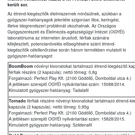
került sor.
Az étrend-kiegészítők élelmiszernek minősülnek, azokban a
gyógyszer-hatóanyagok jelenléte szigorúan tilos, keringési,
illetve idegrendszeri problémát okozhatnak. Az Országos
Gyógyszerészeti és Élelmezés-egészségügyi Intézet (OGYÉI)
laboratóriuma az interneten árusított, férfiak számára
kifejlesztett, potencianövelés elősegítésére szánt étrend-
kiegészítők célellenőrzése során három termékben mutatott ki
gyógyszer-hatóanyagot:
BoomBoom
növényi kivonatokat tartalmazó étrend-kiegészítő ka
férfiak részére (2 kapszula); nettó tömeg: 0,8g
Forgalmazó: Perfect Play Kft. (2100 Gödöllő, Domboldal utca 4.)
A jelölésen szereplő OGYÉI nyilvántartási szám: 15088/2014.
Kimutatott gyógyszer-hatóanyag: Tadalafil
Tornado
férfiak részére növényi kivonatokat tartalmazó étrend-ki
kapszula (2 kapszula); nettó tömeg: 0,95g
Forgalmazó: Perfect Play Kft. (2100 Gödöllő, Domboldal utca 4.)
A jelölésen szereplő OGYÉI nyilvántartási szám: 15828/2015.
Kimutatott gyógyszer-hatóanyag: Szildenafil