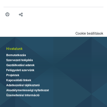
ilyen fontos az alapanyagok biztonságos kezelése, az alapvető
higiéniai szabályok betartása, a megfelelő hőkezelés, valamint a
maradékok szakszerű tárolása. A Nemzeti Élelmiszerlánc-
biztonsági Hivatal (Nébih) Oktatási Programja összegyűjtötte a
biztonságos grillezés legfontosabb tudnivalóit.
Cookie beállítások
Hivatalunk
Bemutatkozás
Szervezeti felépítés
Gazdálkodási adatok
Felügyeleti szervünk
Projektek
Kapcsolódó linkek
Adatkezelési tájékoztató
Akadálymentességi nyilatkozat
Üzemeltetési információ