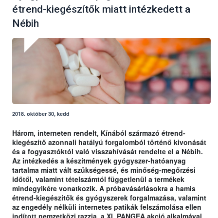
étrend-kiegészítők miatt intézkedett a
Nébih
2018. október 30, kedd
Három, interneten rendelt, Kínából származó étrend-
kiegészítő azonnali hatályú forgalomból történő kivonását
és a fogyasztóktól való visszahívását rendelte el a Nébih.
Az intézkedés a készítmények gyógyszer-hatóanyag
tartalma miatt vált szükségessé, és minőség-megőrzési
időtől, valamint tételszámtól függetlenül a termékek
mindegyikére vonatkozik. A próbavásárlásokra a hamis
étrend-kiegészítők és gyógyszerek forgalmazása, valamint
az engedély nélküli internetes patikák felszámolása ellen
indított nemzetközi razzia, a XI. PANGEA akció alkalmával