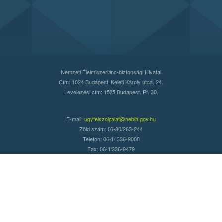
Nemzeti Élelmiszerlánc-biztonsági Hivatal
Cím: 1024 Budapest, Keleti Károly utca. 24.
Levelezési cím: 1525 Budapest. Pf. 30.
E-mail:
ugyfelszolgalat@nebih.gov.hu
Zöld szám: 06-80/263-244
Telefon: 06-1/ 336-9000
Fax: 06-1/336-9479