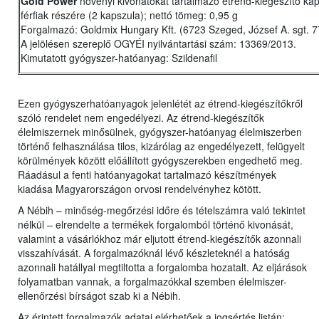
Gold Power
növényi kivonatokat tartalmazó étrend-kiegészítő ka
férfiak részére (2 kapszula); nettó tömeg: 0,95 g
Forgalmazó: Goldmix Hungary Kft. (6723 Szeged, József A. sgt. 77
A jelölésen szereplő OGYÉI nyilvántartási szám: 13369/2013.
Kimutatott gyógyszer-hatóanyag: Szildenafil
Ezen gyógyszerhatóanyagok jelenlétét az étrend-kiegészítőkről
szóló rendelet nem engedélyezi. Az étrend-kiegészítők
élelmiszernek minősülnek, gyógyszer-hatóanyag élelmiszerben
történő felhasználása tilos, kizárólag az engedélyezett, felügyelt
körülmények között előállított gyógyszerekben engedhető meg.
Ráadásul a fenti hatóanyagokat tartalmazó készítmények
kiadása Magyarországon orvosi rendelvényhez kötött.
A Nébih – minőség-megőrzési időre és tételszámra való tekintet
nélkül – elrendelte a termékek forgalomból történő kivonását,
valamint a vásárlókhoz már eljutott étrend-kiegészítők azonnali
visszahívását. A forgalmazóknál lévő készleteknél a hatóság
azonnali hatállyal megtiltotta a forgalomba hozatalt. Az eljárások
folyamatban vannak, a forgalmazókkal szemben élelmiszer-
ellenőrzési bírságot szab ki a Nébih.
Az érintett forgalmazók adatai elérhetőek a jogsértés listán: