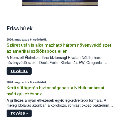
Tornado férfiak részére növényi kivonatokat
Friss hírek
tartalmazó étrend-kiegészítő kapszula (2 kapszula)
2026. augusztus 6, csütörtök
Szüret után is alkalmazható három növényvédő szer
az amerikai szőlőkabóca ellen
A Nemzeti Élelmiszerlánc-biztonsági Hivatal (Nébih) három
növényvédő szer – Decis Forte, Klartan 24 EW, Oroganic –
engedélyokiratát módosította, így azok a szüretet követően,
TOVÁBB >
egészen a vesszőérettség (BBCH 91) stádiumáig
felhasználhatóak a szőlőben. A kiterjesztések célja, hogy a korai
érésű szőlőkben is legyen lehetőség a károsító elleni további
2026. augusztus 6, csütörtök
védekezésre. Az Oroganic készítmény kis kiszerelésben kiskerti
Kerti sütögetés biztonságosan: a Nébih tanácsai
felhasználók számára is elérhető és ökológiai termesztésben is
nyári grillezéshez
engedélyezett.
A grillezés a nyári étkezések egyik legkedveltebb formája. A
meleg időjárás azonban a kórokozó, romlást okozó baktériumok
gyorsabb szaporodásának is kedvez. A szabadtéri sütögetés
TOVÁBB >
ezért nem csupán a megfelelő sütési technikáról szól: legalább