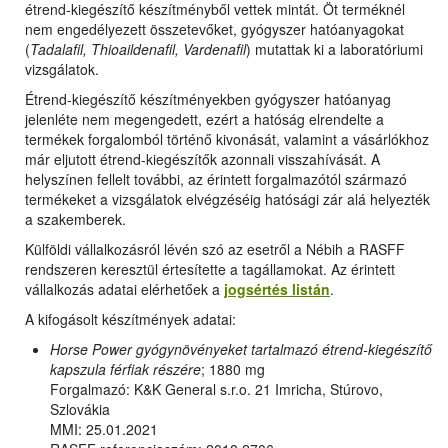
étrend-kiegészítő készítményből vettek mintát. Öt terméknél
nem engedélyezett összetevőket, gyógyszer hatóanyagokat
(
Tadalafil, Thioaildenafil, Vardenafil
) mutattak ki a laboratóriumi
vizsgálatok.
Étrend-kiegészítő készítményekben gyógyszer hatóanyag
jelenléte nem megengedett, ezért a hatóság elrendelte a
termékek forgalomból történő kivonását, valamint a vásárlókhoz
már eljutott étrend-kiegészítők azonnali visszahívását. A
helyszínen fellelt további, az érintett forgalmazótól származó
termékeket a vizsgálatok elvégzéséig hatósági zár alá helyezték
a szakemberek.
Külföldi vállalkozásról lévén szó az esetről a Nébih a RASFF
rendszeren keresztül értesítette a tagállamokat. Az érintett
vállalkozás adatai elérhetőek a
jogsértés listán
.
A kifogásolt készítmények adatai:
Horse Power gyógynövényeket tartalmazó étrend-kiegészítő
kapszula férfiak részére
; 1880 mg
Forgalmazó: K&K General s.r.o. 21 Imricha, Stúrovo,
Szlovákia
MMI: 25.01.2021