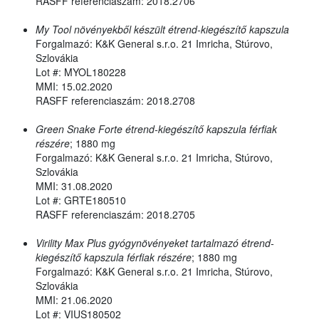
RASFF referenciaszám: 2018.2706
My Tool növényekből készült étrend-kiegészítő kapszula
Forgalmazó: K&K General s.r.o. 21 Imricha, Stúrovo,
Szlovákia
Lot #: MYOL180228
MMI: 15.02.2020
RASFF referenciaszám: 2018.2708
Green Snake Forte étrend-kiegészítő kapszula férfiak
részére
; 1880 mg
Forgalmazó: K&K General s.r.o. 21 Imricha, Stúrovo,
Szlovákia
MMI: 31.08.2020
Lot #: GRTE180510
RASFF referenciaszám: 2018.2705
Virility Max Plus gyógynövényeket tartalmazó étrend-
kiegészítő kapszula férfiak részére
; 1880 mg
Forgalmazó: K&K General s.r.o. 21 Imricha, Stúrovo,
Szlovákia
MMI: 21.06.2020
Lot #: VIUS180502