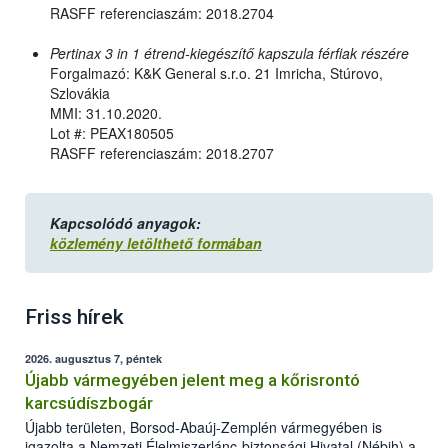
RASFF referenciaszám: 2018.2704
Pertinax 3 in 1 étrend-kiegészítő kapszula férfiak részére
Forgalmazó: K&K General s.r.o. 21 Imricha, Stúrovo,
Szlovákia
MMI: 31.10.2020.
Lot #: PEAX180505
RASFF referenciaszám: 2018.2707
Kapcsolódó anyagok:
közlemény letölthető formában
Friss hírek
2026. augusztus 7, péntek
Újabb vármegyében jelent meg a kőrisrontó
karcsúdíszbogár
Újabb területen, Borsod-Abaúj-Zemplén vármegyében is
igazolta a Nemzeti Élelmiszerlánc-biztonsági Hivatal (Nébih) a