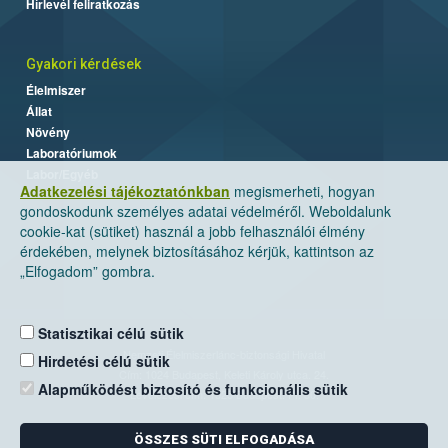
Hírlevél feliratkozás
Gyakori kérdések
Élelmiszer
Állat
Növény
Laboratóriumok
Labor/Egyéb
Adatkezelési tájékoztatónkban
megismerheti, hogyan
gondoskodunk személyes adatai védelméről. Weboldalunk
cookie-kat (sütiket) használ a jobb felhasználói élmény
érdekében, melynek biztosításához kérjük, kattintson az
„Elfogadom” gombra.
Statisztikai célú sütik
Nemzeti Élelmiszerlánc-biztonsági Hivatal
Hirdetési célú sütik
Cím: 1024 Budapest, Keleti Károly utca. 24.
Alapműködést biztosító és funkcionális sütik
Levelezési cím: 1525 Budapest. Pf. 30.
ÖSSZES SÜTI ELFOGADÁSA