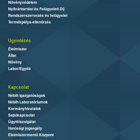
Növényvédelem
Nyilvántartási és Felügyeleti Díj
Rendszerszervezés és felügyelet
Termékpálya-ellenőrzés
Ügyintézés
Élelmiszer
Állat
Növény
Labor/Egyéb
Kapcsolat
Nébih Igazgatóságok
Nébih Laboratóriumok
Kormányhivatalok
Sajtókapcsolat
Ügyfélszolgálat
Hatósági jogsegély
Élelmiszermentő Központ