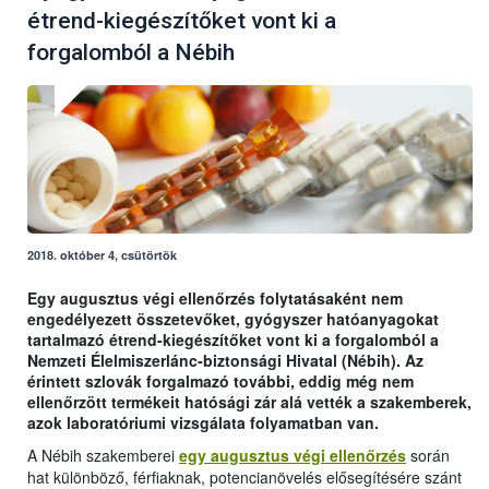
étrend-kiegészítőket vont ki a
forgalomból a Nébih
2018. október 4, csütörtök
Egy augusztus végi ellenőrzés folytatásaként nem
engedélyezett összetevőket, gyógyszer hatóanyagokat
tartalmazó étrend-kiegészítőket vont ki a forgalomból a
Nemzeti Élelmiszerlánc-biztonsági Hivatal (Nébih). Az
érintett szlovák forgalmazó további, eddig még nem
ellenőrzött termékeit hatósági zár alá vették a szakemberek,
azok laboratóriumi vizsgálata folyamatban van.
A Nébih szakemberei
egy augusztus végi ellenőrzés
során
hat különböző, férfiaknak, potencianövelés elősegítésére szánt