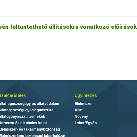
_PharmaceuticalWasteDisposal.pdf
 állításokra vonatkozó előírások
én feltüntethető állításokra vonatkozó előírások
Szakterületek
Ügyintézés
Állat-egészségügy és állatvédelem
Élelmiszer
Állategészségügyi diagnosztika
Állat
Állatgyógyászati termékek
Növény
Borászat és alkoholos italok
Labor/Egyéb
Élelmiszer- és takarmánybiztonság
Élelmiszerlánc-biztonsági laborhálózat