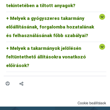
élesztőkből nyert fehérjetermékek.
hulladékkezelőnek átadni.
tekintetében a tiltott anyagok?
A magyarországi hulladékkezeléssel kapcsolatos információk
elérhetőek:
https://mohu.hu/hu
Melyek a gyógyszeres takarmány
Az állatgyógyászati hulladékokkal kapcsolatos útmutató
elérhető:
https://epruma.eu/wp-
előállításának, forgalomba hozatalának
content/uploads/2022/02/FACTSHEET_PharmaceuticalW
asteDisposal.pdf
és felhasználásának főbb szabályai?
Melyek a takarmányok jelölésén
feltüntethető állításokra vonatkozó
A takarmányok jelölésén feltüntethető állításokra
vonatkozó előírások
előírások?
Cookie beállítások