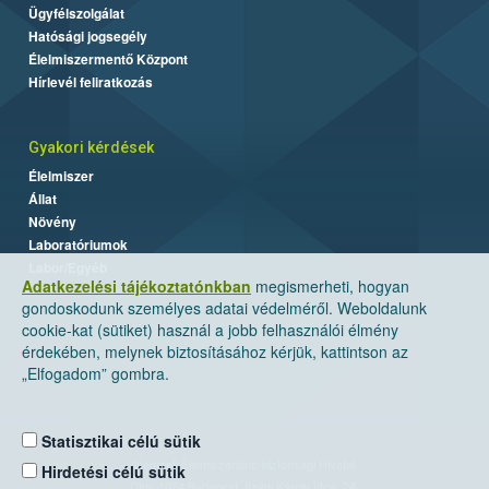
Ügyfélszolgálat
Hatósági jogsegély
Élelmiszermentő Központ
Hírlevél feliratkozás
Gyakori kérdések
Élelmiszer
Állat
Növény
Laboratóriumok
Labor/Egyéb
Adatkezelési tájékoztatónkban
megismerheti, hogyan
gondoskodunk személyes adatai védelméről. Weboldalunk
cookie-kat (sütiket) használ a jobb felhasználói élmény
érdekében, melynek biztosításához kérjük, kattintson az
„Elfogadom” gombra.
Statisztikai célú sütik
Nemzeti Élelmiszerlánc-biztonsági Hivatal
Hirdetési célú sütik
Cím: 1024 Budapest, Keleti Károly utca. 24.