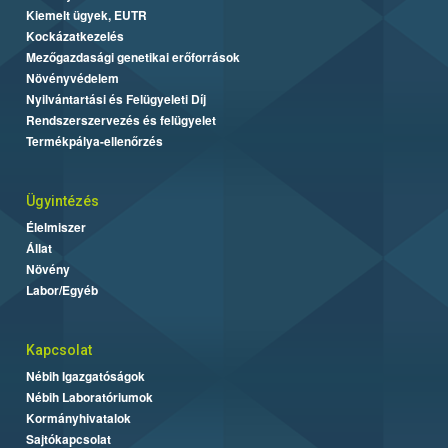
Kiemelt ügyek, EUTR
Kockázatkezelés
Mezőgazdasági genetikai erőforrások
Növényvédelem
Nyilvántartási és Felügyeleti Díj
Rendszerszervezés és felügyelet
Termékpálya-ellenőrzés
Ügyintézés
Élelmiszer
Állat
Növény
Labor/Egyéb
Kapcsolat
Nébih Igazgatóságok
Nébih Laboratóriumok
Kormányhivatalok
Sajtókapcsolat