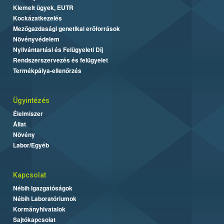
Kiemelt ügyek, EUTR
Kockázatkezelés
Mezőgazdasági genetikai erőforrások
Növényvédelem
Nyilvántartási és Felügyeleti Díj
Rendszerszervezés és felügyelet
Termékpálya-ellenőrzés
Ügyintézés
Élelmiszer
Állat
Növény
Labor/Egyéb
Kapcsolat
Nébih Igazgatóságok
Nébih Laboratóriumok
Kormányhivatalok
Sajtókapcsolat