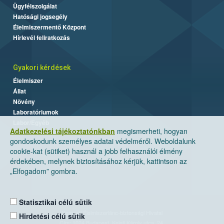
Ügyfélszolgálat
Hatósági jogsegély
Élelmiszermentő Központ
Hírlevél feliratkozás
Gyakori kérdések
Élelmiszer
Állat
Növény
Laboratóriumok
Labor/Egyéb
Adatkezelési tájékoztatónkban
megismerheti, hogyan
gondoskodunk személyes adatai védelméről. Weboldalunk
cookie-kat (sütiket) használ a jobb felhasználói élmény
érdekében, melynek biztosításához kérjük, kattintson az
„Elfogadom” gombra.
Statisztikai célú sütik
Nemzeti Élelmiszerlánc-biztonsági Hivatal
Hirdetési célú sütik
Cím: 1024 Budapest, Keleti Károly utca. 24.