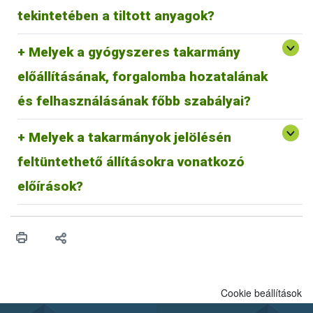
élesztőkből nyert fehérjetermékek.
hulladékkezelőnek átadni.
tekintetében a tiltott anyagok?
A magyarországi hulladékkezeléssel kapcsolatos információk
elérhetőek:
https://mohu.hu/hu
Melyek a gyógyszeres takarmány
Az állatgyógyászati hulladékokkal kapcsolatos útmutató
elérhető:
https://epruma.eu/wp-
előállításának, forgalomba hozatalának
content/uploads/2022/02/FACTSHEET_PharmaceuticalW
asteDisposal.pdf
és felhasználásának főbb szabályai?
Melyek a takarmányok jelölésén
feltüntethető állításokra vonatkozó
A takarmányok jelölésén feltüntethető állításokra
vonatkozó előírások
előírások?
Cookie beállítások