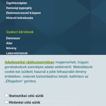
Ügyfélszolgálat
Hatósági jogsegély
Élelmiszermentő Központ
Hírlevél feliratkozás
Gyakori kérdések
Élelmiszer
Állat
Növény
Laboratóriumok
Labor/Egyéb
Adatkezelési tájékoztatónkban
megismerheti, hogyan
gondoskodunk személyes adatai védelméről. Weboldalunk
cookie-kat (sütiket) használ a jobb felhasználói élmény
érdekében, melynek biztosításához kérjük, kattintson az
„Elfogadom” gombra.
Statisztikai célú sütik
Nemzeti Élelmiszerlánc-biztonsági Hivatal
Hirdetési célú sütik
Cím: 1024 Budapest, Keleti Károly utca. 24.