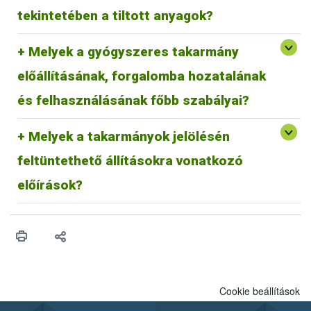
élesztőkből nyert fehérjetermékek.
hulladékkezelőnek átadni.
tekintetében a tiltott anyagok?
A magyarországi hulladékkezeléssel kapcsolatos információk
elérhetőek:
https://mohu.hu/hu
Melyek a gyógyszeres takarmány
Az állatgyógyászati hulladékokkal kapcsolatos útmutató
elérhető:
https://epruma.eu/wp-
előállításának, forgalomba hozatalának
content/uploads/2022/02/FACTSHEET_PharmaceuticalW
asteDisposal.pdf
és felhasználásának főbb szabályai?
Melyek a takarmányok jelölésén
feltüntethető állításokra vonatkozó
A takarmányok jelölésén feltüntethető állításokra
vonatkozó előírások
előírások?
Cookie beállítások