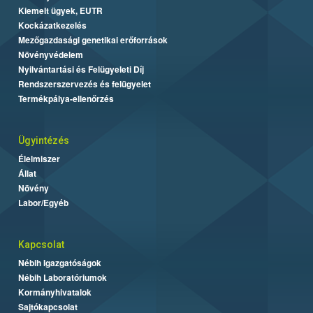
Kiemelt ügyek, EUTR
Kockázatkezelés
Mezőgazdasági genetikai erőforrások
Növényvédelem
Nyilvántartási és Felügyeleti Díj
Rendszerszervezés és felügyelet
Termékpálya-ellenőrzés
Ügyintézés
Élelmiszer
Állat
Növény
Labor/Egyéb
Kapcsolat
Nébih Igazgatóságok
Nébih Laboratóriumok
Kormányhivatalok
Sajtókapcsolat