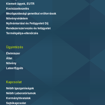
Kiemelt ügyek, EUTR
Kockázatkezelés
Mezőgazdasági genetikai erőforrások
Növényvédelem
Nyilvántartási és Felügyeleti Díj
Rendszerszervezés és felügyelet
Termékpálya-ellenőrzés
Ügyintézés
Élelmiszer
Állat
Növény
Labor/Egyéb
Kapcsolat
Nébih Igazgatóságok
Nébih Laboratóriumok
Kormányhivatalok
Sajtókapcsolat