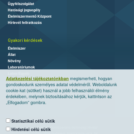
Ügyfélszolgálat
Hatósági jogsegély
Élelmiszermentő Központ
Hírlevél feliratkozás
Gyakori kérdések
Élelmiszer
Állat
Növény
Laboratóriumok
Labor/Egyéb
Adatkezelési tájékoztatónkban
megismerheti, hogyan
gondoskodunk személyes adatai védelméről. Weboldalunk
cookie-kat (sütiket) használ a jobb felhasználói élmény
érdekében, melynek biztosításához kérjük, kattintson az
„Elfogadom” gombra.
Statisztikai célú sütik
Nemzeti Élelmiszerlánc-biztonsági Hivatal
Hirdetési célú sütik
Cím: 1024 Budapest, Keleti Károly utca. 24.