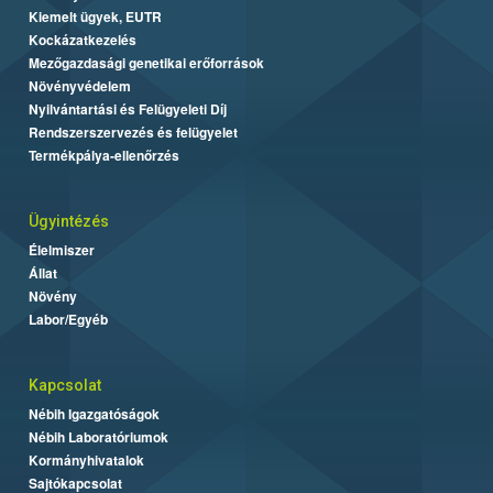
Kiemelt ügyek, EUTR
Kockázatkezelés
Mezőgazdasági genetikai erőforrások
Növényvédelem
Nyilvántartási és Felügyeleti Díj
Rendszerszervezés és felügyelet
Termékpálya-ellenőrzés
Ügyintézés
Élelmiszer
Állat
Növény
Labor/Egyéb
Kapcsolat
Nébih Igazgatóságok
Nébih Laboratóriumok
Kormányhivatalok
Sajtókapcsolat