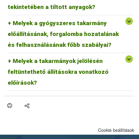
élesztőkből nyert fehérjetermékek.
hulladékkezelőnek átadni.
tekintetében a tiltott anyagok?
A magyarországi hulladékkezeléssel kapcsolatos információk
elérhetőek:
https://mohu.hu/hu
Melyek a gyógyszeres takarmány
Az állatgyógyászati hulladékokkal kapcsolatos útmutató
elérhető:
https://epruma.eu/wp-
előállításának, forgalomba hozatalának
content/uploads/2022/02/FACTSHEET_PharmaceuticalW
asteDisposal.pdf
és felhasználásának főbb szabályai?
Melyek a takarmányok jelölésén
feltüntethető állításokra vonatkozó
A takarmányok jelölésén feltüntethető állításokra
vonatkozó előírások
előírások?
Cookie beállítások