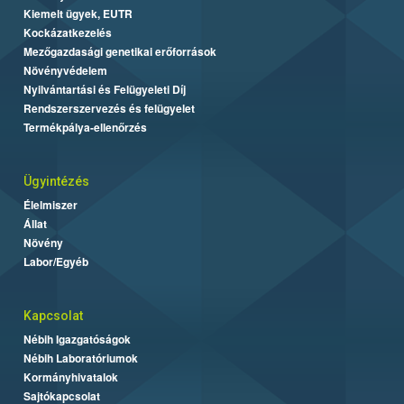
Kiemelt ügyek, EUTR
Kockázatkezelés
Mezőgazdasági genetikai erőforrások
Növényvédelem
Nyilvántartási és Felügyeleti Díj
Rendszerszervezés és felügyelet
Termékpálya-ellenőrzés
Ügyintézés
Élelmiszer
Állat
Növény
Labor/Egyéb
Kapcsolat
Nébih Igazgatóságok
Nébih Laboratóriumok
Kormányhivatalok
Sajtókapcsolat