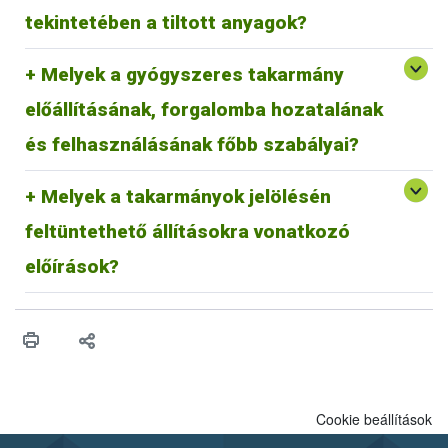
élesztőkből nyert fehérjetermékek.
hulladékkezelőnek átadni.
tekintetében a tiltott anyagok?
A magyarországi hulladékkezeléssel kapcsolatos információk
elérhetőek:
https://mohu.hu/hu
Melyek a gyógyszeres takarmány
Az állatgyógyászati hulladékokkal kapcsolatos útmutató
elérhető:
https://epruma.eu/wp-
előállításának, forgalomba hozatalának
content/uploads/2022/02/FACTSHEET_PharmaceuticalW
asteDisposal.pdf
és felhasználásának főbb szabályai?
Melyek a takarmányok jelölésén
feltüntethető állításokra vonatkozó
A takarmányok jelölésén feltüntethető állításokra
vonatkozó előírások
előírások?
Cookie beállítások