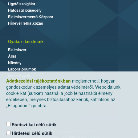
Ügyfélszolgálat
Hatósági jogsegély
Élelmiszermentő Központ
Hírlevél feliratkozás
Gyakori kérdések
Élelmiszer
Állat
Növény
Laboratóriumok
Labor/Egyéb
Adatkezelési tájékoztatónkban
megismerheti, hogyan
gondoskodunk személyes adatai védelméről. Weboldalunk
cookie-kat (sütiket) használ a jobb felhasználói élmény
érdekében, melynek biztosításához kérjük, kattintson az
„Elfogadom” gombra.
Statisztikai célú sütik
Nemzeti Élelmiszerlánc-biztonsági Hivatal
Hirdetési célú sütik
Cím: 1024 Budapest, Keleti Károly utca. 24.