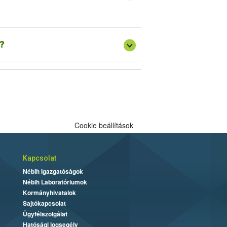
?
Cookie beállítások
Kapcsolat
Nébih Igazgatóságok
Nébih Laboratóriumok
Kormányhivatalok
Sajtókapcsolat
Ügyfélszolgálat
Hatósági jogsegély