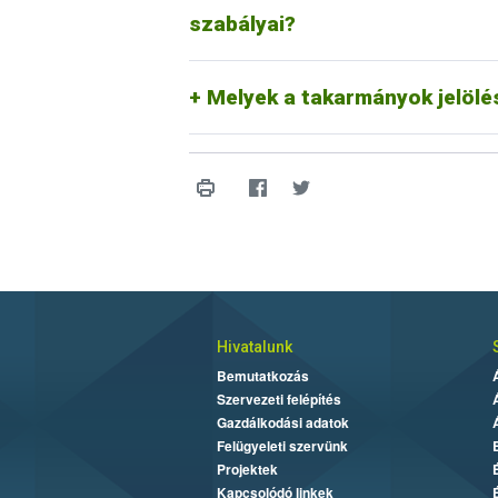
content/uploads/2022/02/FACTSHEET
szabályai?
A takarmányok jelölésén feltüntethető
Melyek a takarmányok jelölés
Hivatalunk
Bemutatkozás
Szervezeti felépítés
Gazdálkodási adatok
Felügyeleti szervünk
Projektek
Kapcsolódó linkek