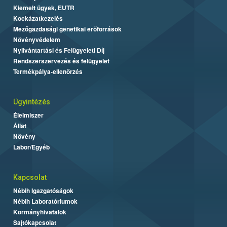
Kiemelt ügyek, EUTR
Kockázatkezelés
Mezőgazdasági genetikai erőforrások
Növényvédelem
Nyilvántartási és Felügyeleti Díj
Rendszerszervezés és felügyelet
Termékpálya-ellenőrzés
Ügyintézés
Élelmiszer
Állat
Növény
Labor/Egyéb
Kapcsolat
Nébih Igazgatóságok
Nébih Laboratóriumok
Kormányhivatalok
Sajtókapcsolat