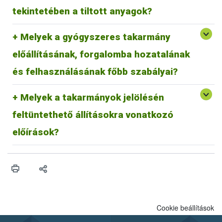
élesztőkből nyert fehérjetermékek.
hulladékkezelőnek átadni.
tekintetében a tiltott anyagok?
A magyarországi hulladékkezeléssel kapcsolatos információk
elérhetőek:
https://mohu.hu/hu
Melyek a gyógyszeres takarmány
Az állatgyógyászati hulladékokkal kapcsolatos útmutató
elérhető:
https://epruma.eu/wp-
előállításának, forgalomba hozatalának
content/uploads/2022/02/FACTSHEET_PharmaceuticalW
asteDisposal.pdf
és felhasználásának főbb szabályai?
Melyek a takarmányok jelölésén
feltüntethető állításokra vonatkozó
A takarmányok jelölésén feltüntethető állításokra
vonatkozó előírások
előírások?
Cookie beállítások