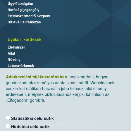
Ügyfélszolgálat
Hatósági jogsegély
Élelmiszermentő Központ
Hírlevél feliratkozás
Gyakori kérdések
Élelmiszer
Állat
Növény
Laboratóriumok
Labor/Egyéb
Adatkezelési tájékoztatónkban
megismerheti, hogyan
gondoskodunk személyes adatai védelméről. Weboldalunk
cookie-kat (sütiket) használ a jobb felhasználói élmény
érdekében, melynek biztosításához kérjük, kattintson az
„Elfogadom” gombra.
Statisztikai célú sütik
Nemzeti Élelmiszerlánc-biztonsági Hivatal
Hirdetési célú sütik
Cím: 1024 Budapest, Keleti Károly utca. 24.