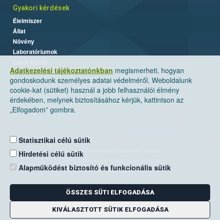
Gyakori kérdések
Élelmiszer
Állat
Növény
Laboratóriumok
Labor/Egyéb
Adatkezelési tájékoztatónkban
megismerheti, hogyan
gondoskodunk személyes adatai védelméről. Weboldalunk
cookie-kat (sütiket) használ a jobb felhasználói élmény
érdekében, melynek biztosításához kérjük, kattintson az
„Elfogadom” gombra.
Statisztikai célú sütik
Nemzeti Élelmiszerlánc-biztonsági Hivatal
Hirdetési célú sütik
Cím: 1024 Budapest, Keleti Károly utca. 24.
Alapműködést biztosító és funkcionális sütik
Levelezési cím: 1525 Budapest. Pf. 30.
ÖSSZES SÜTI ELFOGADÁSA
E-mail:
ugyfelszolgalat@nebih.gov.hu
Zöld szám: 06-80/263-244
KIVÁLASZTOTT SÜTIK ELFOGADÁSA
Telefon: 06-1/ 336-9000