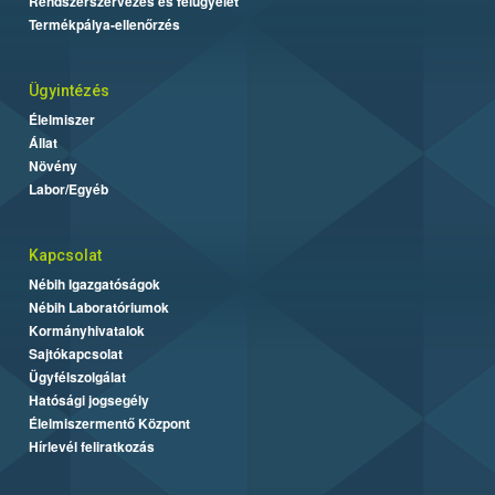
Rendszerszervezés és felügyelet
Termékpálya-ellenőrzés
Ügyintézés
Élelmiszer
Állat
Növény
Labor/Egyéb
Kapcsolat
Nébih Igazgatóságok
Nébih Laboratóriumok
Kormányhivatalok
Sajtókapcsolat
Ügyfélszolgálat
Hatósági jogsegély
Élelmiszermentő Központ
Hírlevél feliratkozás