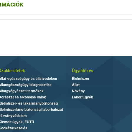
RMÁCIÓK
Szakterületek
Ügyintézés
Állat-egészségügy és állatvédelem
Élelmiszer
Állategészségügyi diagnosztika
Állat
Állatgyógyászati termékek
Növény
Borászat és alkoholos italok
Labor/Egyéb
Élelmiszer- és takarmánybiztonság
Élelmiszerlánc-biztonsági laborhálózat
Járványvédelem
Kiemelt ügyek, EUTR
Kockázatkezelés