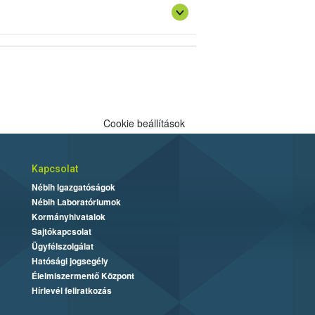
Cookie beállítások
Kapcsolat
Nébih Igazgatóságok
Nébih Laboratóriumok
Kormányhivatalok
Sajtókapcsolat
Ügyfélszolgálat
Hatósági jogsegély
Élelmiszermentő Központ
Hírlevél feliratkozás