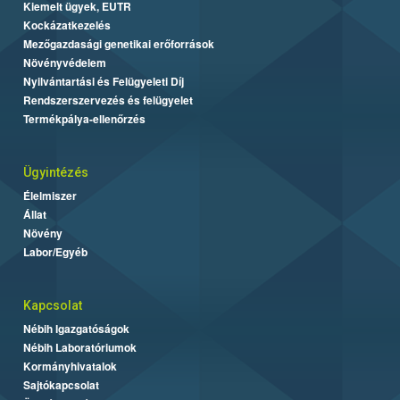
Kiemelt ügyek, EUTR
Kockázatkezelés
Mezőgazdasági genetikai erőforrások
Növényvédelem
Nyilvántartási és Felügyeleti Díj
Rendszerszervezés és felügyelet
Termékpálya-ellenőrzés
Ügyintézés
Élelmiszer
Állat
Növény
Labor/Egyéb
Kapcsolat
Nébih Igazgatóságok
Nébih Laboratóriumok
Kormányhivatalok
Sajtókapcsolat