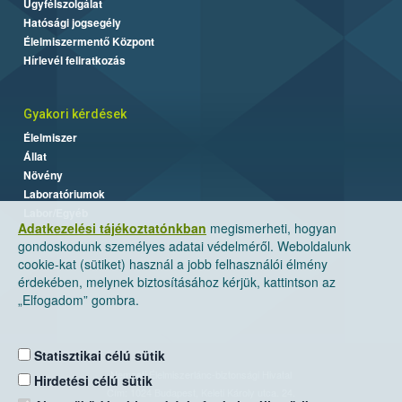
Ügyfélszolgálat
Hatósági jogsegély
Élelmiszermentő Központ
Hírlevél feliratkozás
Gyakori kérdések
Élelmiszer
Állat
Növény
Laboratóriumok
Labor/Egyéb
Adatkezelési tájékoztatónkban
megismerheti, hogyan
gondoskodunk személyes adatai védelméről. Weboldalunk
cookie-kat (sütiket) használ a jobb felhasználói élmény
érdekében, melynek biztosításához kérjük, kattintson az
„Elfogadom” gombra.
Statisztikai célú sütik
Nemzeti Élelmiszerlánc-biztonsági Hivatal
Hirdetési célú sütik
Cím: 1024 Budapest, Keleti Károly utca. 24.