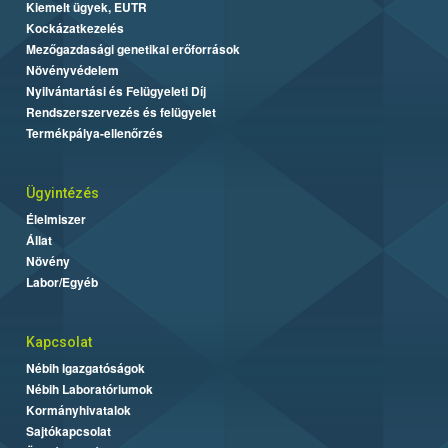
Kiemelt ügyek, EUTR
Kockázatkezelés
Mezőgazdasági genetikai erőforrások
Növényvédelem
Nyilvántartási és Felügyeleti Díj
Rendszerszervezés és felügyelet
Termékpálya-ellenőrzés
Ügyintézés
Élelmiszer
Állat
Növény
Labor/Egyéb
Kapcsolat
Nébih Igazgatóságok
Nébih Laboratóriumok
Kormányhivatalok
Sajtókapcsolat