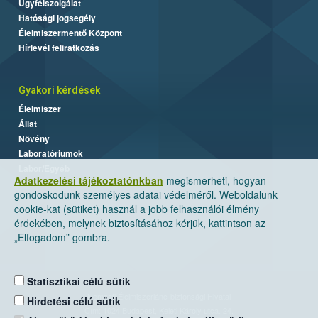
Ügyfélszolgálat
Hatósági jogsegély
Élelmiszermentő Központ
Hírlevél feliratkozás
Gyakori kérdések
Élelmiszer
Állat
Növény
Laboratóriumok
Labor/Egyéb
Adatkezelési tájékoztatónkban
megismerheti, hogyan
gondoskodunk személyes adatai védelméről. Weboldalunk
cookie-kat (sütiket) használ a jobb felhasználói élmény
érdekében, melynek biztosításához kérjük, kattintson az
„Elfogadom” gombra.
Statisztikai célú sütik
Nemzeti Élelmiszerlánc-biztonsági Hivatal
Hirdetési célú sütik
Cím: 1024 Budapest, Keleti Károly utca. 24.