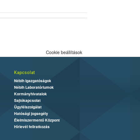
Cookie beállítások
Kapcsolat
Nébih Igazgatóságok
Nébih Laboratóriumok
Kormányhivatalok
Sajtókapcsolat
Ügyfélszolgálat
Hatósági jogsegély
Élelmiszermentő Központ
Hírlevél feliratkozás