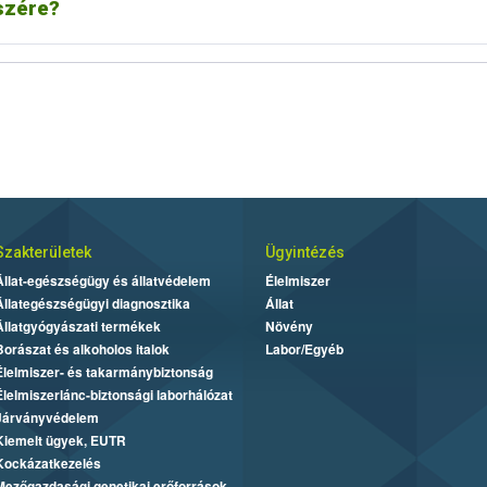
szére?
Szakterületek
Ügyintézés
Állat-egészségügy és állatvédelem
Élelmiszer
Állategészségügyi diagnosztika
Állat
Állatgyógyászati termékek
Növény
Borászat és alkoholos italok
Labor/Egyéb
Élelmiszer- és takarmánybiztonság
Élelmiszerlánc-biztonsági laborhálózat
Járványvédelem
Kiemelt ügyek, EUTR
Kockázatkezelés
Mezőgazdasági genetikai erőforrások