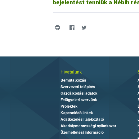
bejelentést tenniük a Nébih ré
Hivatalunk
Bemutatkozás
Szervezeti felépítés
Gazdálkodási adatok
Felügyeleti szervünk
Projektek
Kapcsolódó linkek
Adatkezelési tájékoztató
Akadálymentességi nyilatkozat
Üzemeltetési információ