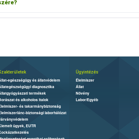
szére?
Szakterületek
Ügyintézés
Állat-egészségügy és állatvédelem
Élelmiszer
Állategészségügyi diagnosztika
Állat
Állatgyógyászati termékek
Növény
Borászat és alkoholos italok
Labor/Egyéb
Élelmiszer- és takarmánybiztonság
Élelmiszerlánc-biztonsági laborhálózat
Járványvédelem
Kiemelt ügyek, EUTR
Kockázatkezelés
Mezőgazdasági genetikai erőforrások