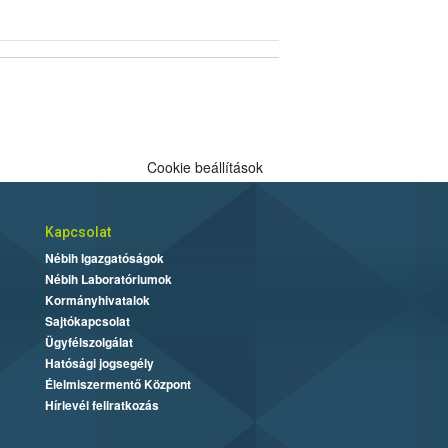
Cookie beállítások
Kapcsolat
Nébih Igazgatóságok
Nébih Laboratóriumok
Kormányhivatalok
Sajtókapcsolat
Ügyfélszolgálat
Hatósági jogsegély
Élelmiszermentő Központ
Hírlevél feliratkozás