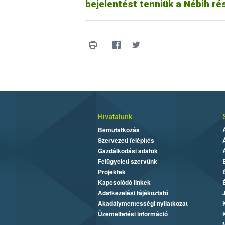
bejelentést tenniük a Nébih ré
Hivatalunk
Bemutatkozás
Szervezeti felépítés
Gazdálkodási adatok
Felügyeleti szervünk
Projektek
Kapcsolódó linkek
Adatkezelési tájékoztató
Akadálymentességi nyilatkozat
Üzemeltetési információ