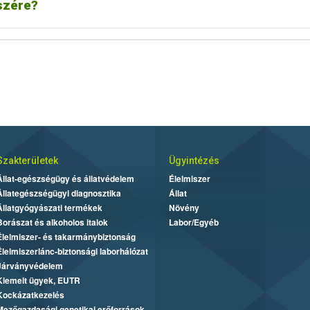
szére?
Szakterületek
Ügyintézés
Állat-egészségügy és állatvédelem
Élelmiszer
Állategészségügyi diagnosztika
Állat
Állatgyógyászati termékek
Növény
Borászat és alkoholos italok
Labor/Egyéb
Élelmiszer- és takarmánybiztonság
Élelmiszerlánc-biztonsági laborhálózat
Járványvédelem
Kiemelt ügyek, EUTR
Kockázatkezelés
Mezőgazdasági genetikai erőforrások