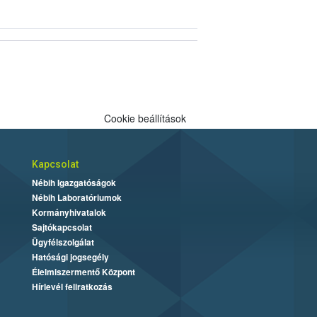
Cookie beállítások
Kapcsolat
Nébih Igazgatóságok
Nébih Laboratóriumok
Kormányhivatalok
Sajtókapcsolat
Ügyfélszolgálat
Hatósági jogsegély
Élelmiszermentő Központ
Hírlevél feliratkozás