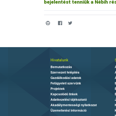
bejelentést tenniük a Nébih ré
Hivatalunk
Bemutatkozás
Szervezeti felépítés
Gazdálkodási adatok
Felügyeleti szervünk
Projektek
Kapcsolódó linkek
Adatkezelési tájékoztató
Akadálymentességi nyilatkozat
Üzemeltetési információ