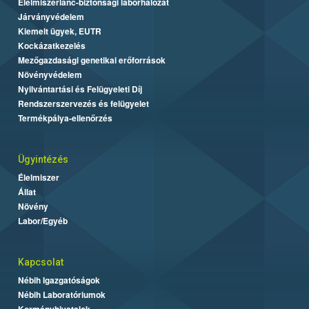
Élelmiszerlánc-biztonsági laborhálózat
Járványvédelem
Kiemelt ügyek, EUTR
Kockázatkezelés
Mezőgazdasági genetikai erőforrások
Növényvédelem
Nyilvántartási és Felügyeleti Díj
Rendszerszervezés és felügyelet
Termékpálya-ellenőrzés
Ügyintézés
Élelmiszer
Állat
Növény
Labor/Egyéb
Kapcsolat
Nébih Igazgatóságok
Nébih Laboratóriumok
Kormányhivatalok