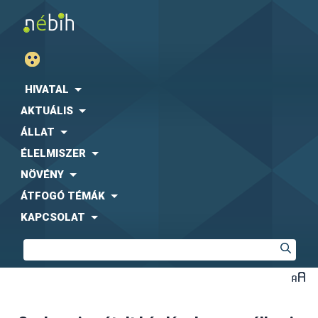
HIVATAL
AKTUÁLIS
ÁLLAT
ÉLELMISZER
NÖVÉNY
ÁTFOGÓ TÉMÁK
KAPCSOLAT
Az AM rendelet 11. §, 12. § és 13. § szerinti vizsgálatokról
kell bejelentést és adatszolgáltatást küldeni, de