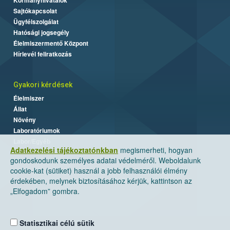
Sajtókapcsolat
Ügyfélszolgálat
Hatósági jogsegély
Élelmiszermentő Központ
Hírlevél feliratkozás
Gyakori kérdések
Élelmiszer
Állat
Növény
Laboratóriumok
Labor/Egyéb
Adatkezelési tájékoztatónkban
megismerheti, hogyan
gondoskodunk személyes adatai védelméről. Weboldalunk
cookie-kat (sütiket) használ a jobb felhasználói élmény
érdekében, melynek biztosításához kérjük, kattintson az
„Elfogadom” gombra.
Statisztikai célú sütik