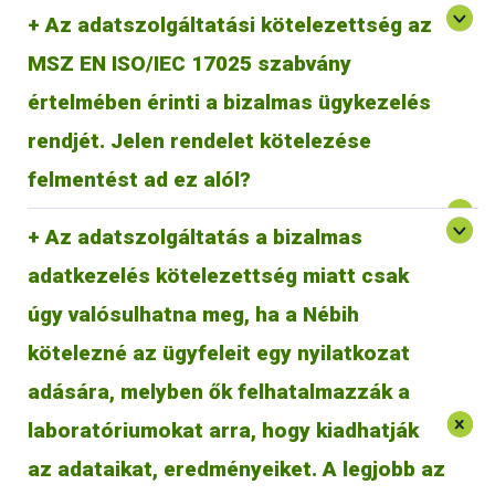
Az adatszolgáltatási kötelezettség az
MSZ EN ISO/IEC 17025 szabvány
értelmében érinti a bizalmas ügykezelés
A jogszabály kötelezi a laboratóriumot a jelentés
megtételére, tehát felmentést ad ebben a vonatkozásban
rendjét. Jelen rendelet kötelezése
MSZ EN ISO/IEC 17025 szabvány szerinti bizalmas
ügykezelés alól.
felmentést ad ez alól?
Az adatszolgáltatás a bizalmas
adatkezelés kötelezettség miatt csak
úgy valósulhatna meg, ha a Nébih
kötelezné az ügyfeleit egy nyilatkozat
adására, melyben ők felhatalmazzák a
A jogszabály a laboratóriumok ügyfelei számára is
laboratóriumokat arra, hogy kiadhatják
A 8/2021. AM rendelet csak Magyarország területén
kötelezettséget jelent. Előírja, hogy a laboratóriumok a
hatályos, így csak azokra a laboratóriumokra és azok
vizsgálati eredményeikről - bizonyos esetekben
az adataikat, eredményeiket. A legjobb az
tevékenységére vonatkozik, amelyek Magyarország területén
haladéktalanul, egyébként éves összesítésben –